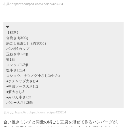
出典:
https://cookpad.com/recipe/423284
【材料】
合挽き肉300g
絹ごし豆腐1丁（約300g）
パン粉1カップ
玉ねぎ中1/2個
卵1個
コンソメ1/2個
塩小さじ1/4
コショウ、ナツメグ小さじ1/4づつ
●ケチャップ大さじ4
●中濃ソース大さじ2
●酒大さじ3
●みりん小さじ2
バター大さじ2弱
引用元: https://cookpad.com/recipe/423284
合い挽きミンチと同量の絹ごし豆腐を混ぜて作るハンバーグが、