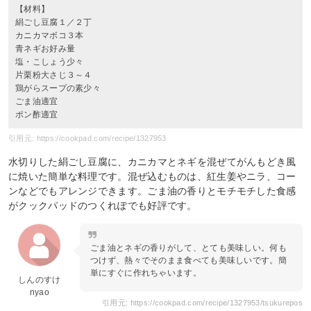
【材料】
絹ごし豆腐１／２丁
カニカマボコ３本
青ネギお好み量
塩・こしょう少々
片栗粉大さじ３～４
鶏がらスープの素少々
ごま油適宜
ポン酢適宜
引用元: https://cookpad.com/recipe/1327953
水切りした絹ごし豆腐に、カニカマとネギを混ぜてがんもどき風
に焼いた簡単な料理です。混ぜ込むものは、紅生姜やニラ、コー
ンなどでもアレンジできます。ごま油の香りとモチモチした食感
がクックパッドのつくれぽでも好評です。
ごま油とネギの香りがして、とても美味しい。何も
つけず、熱々でそのまま食べても美味しいです。簡
単にすぐに作れちゃいます。
しんのすけ
nyao
引用元: https://cookpad.com/recipe/1327953/tsukurepos