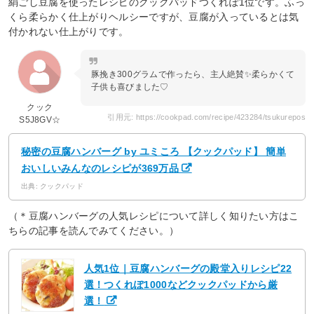
絹ごし豆腐を使ったレシピのクックパッドつくれぽ1位です。ふっ
くら柔らかく仕上がりヘルシーですが、豆腐が入っているとは気
付かれない仕上がりです。
豚挽き300グラムで作ったら、主人絶賛✨柔らかくて
子供も喜びました♡
クック
引用元: https://cookpad.com/recipe/423284/tsukurepos
S5J8GV☆
秘密の豆腐ハンバーグ by ユミころ 【クックパッド】 簡単
おいしいみんなのレシピが369万品
出典: クックパッド
（＊豆腐ハンバーグの人気レシピについて詳しく知りたい方はこ
ちらの記事を読んでみてください。）
人気1位｜豆腐ハンバーグの殿堂入りレシピ22
選！つくれぽ1000などクックパッドから厳
選！