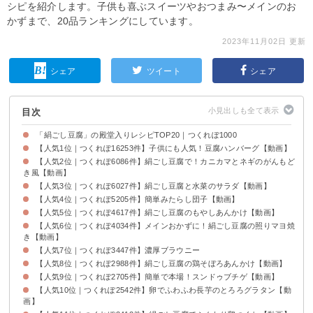
シピを紹介します。子供も喜ぶスイーツやおつまみ〜メインのお
かずまで、20品ランキングにしています。
2023年11月02日 更新
シェア
ツイート
シェア
目次
「絹ごし豆腐」の殿堂入りレシピTOP20｜つくれぽ1000
【人気1位｜つくれぽ16253件】子供にも人気！豆腐ハンバーグ【動画】
【人気2位｜つくれぽ6086件】絹ごし豆腐で！カニカマとネギのがんもど
き風【動画】
【人気3位｜つくれぽ6027件】絹ごし豆腐と水菜のサラダ【動画】
【人気4位｜つくれぽ5205件】簡単みたらし団子【動画】
【人気5位｜つくれぽ4617件】絹ごし豆腐のもやしあんかけ【動画】
【人気6位｜つくれぽ4034件】メインおかずに！絹ごし豆腐の照りマヨ焼
き【動画】
【人気7位｜つくれぽ3447件】濃厚ブラウニー
【人気8位｜つくれぽ2988件】絹ごし豆腐の鶏そぼろあんかけ【動画】
【人気9位｜つくれぽ2705件】簡単で本場！スンドゥブチゲ【動画】
【人気10位｜つくれぽ2542件】卵でふわふわ長芋のとろろグラタン【動
画】