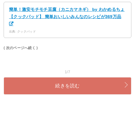
簡単！激安モチモチ豆腐（カニカマネギ） by わかめるちょ
【クックパッド】 簡単おいしいみんなのレシピが369万品
出典: クックパッド
( 次のページへ続く )
1/7
続きを読む