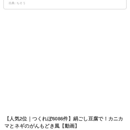
出典: ちそう
【人気2位｜つくれぽ6086件】絹ごし豆腐で！カニカ
マとネギのがんもどき風【動画】