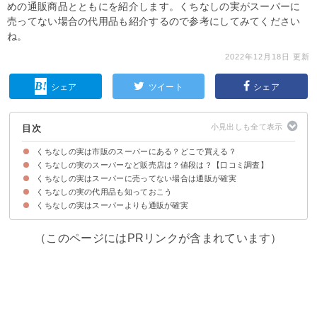
めの通販商品とともにを紹介します。くちなしの実がスーパーに
売ってない場合の代用品も紹介するので参考にしてみてください
ね。
2022年12月18日 更新
シェア
ツイート
シェア
目次
くちなしの実は市販のスーパーにある？どこで買える？
くちなしの実のスーパーなど販売店は？値段は？【口コミ調査】
くちなしの実が売ってるスーパー・販売店の一覧
くちなしの実の売り場
くちなしの実はスーパーに売ってない場合は通販が確実
①ドンキ：100円前後｜5個
②イオン：100円前後｜5個
③西友：100円前後｜5個
④ダイソー：108円｜5個
⑤成城石井：190円｜5個
くちなしの実の代用品も知っておこう
①TOMIZ cuocaくちなしの実：209円
②くちなし：301円
③S＆B旬の香りくちなしの実：205円
くちなしの実はスーパーよりも通販が確実
（このページにはPRリンクが含まれています）