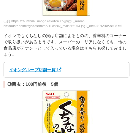
出典:
https://thumbnail.image.rakuten.co.jp/@0_mall/e-
sbfoods/cabinet/goods/home/110prev_main/16963.jpg?_ex=240x240&s=0&r=1
イオンでもくちなしの実は店舗によるものの、香辛料のコーナー
で取り扱いがあるようです。スーパーのエリアになくても、他の
食品店がテナントとして入っている場合はそちらも探してみまし
ょう。
イオングループ店舗一覧
③西友：100円前後｜5個