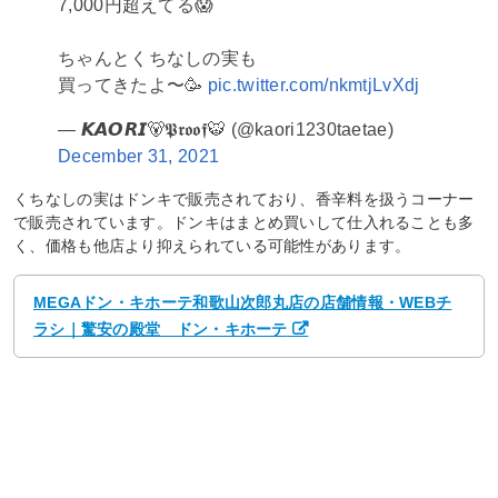
7,000円超えてる😱
ちゃんとくちなしの実も
買ってきたよ〜🥳
pic.twitter.com/nkmtjLvXdj
— 𝙆𝘼𝙊𝙍𝙄🐻𝕻𝖗𝖔𝖔𝖋🐯 (@kaori1230taetae)
December 31, 2021
くちなしの実はドンキで販売されており、香辛料を扱うコーナー
で販売されています。ドンキはまとめ買いして仕入れることも多
く、価格も他店より抑えられている可能性があります。
MEGAドン・キホーテ和歌山次郎丸店の店舗情報・WEBチ
ラシ｜驚安の殿堂 ドン・キホーテ