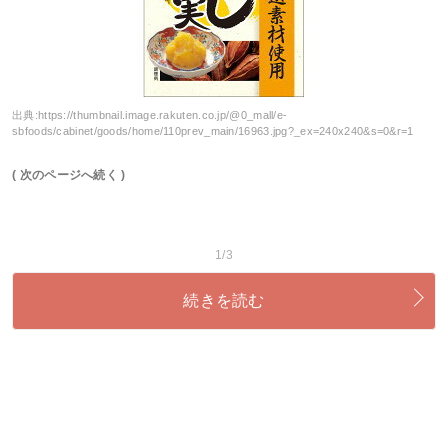
出典:
https://thumbnail.image.rakuten.co.jp/@0_mall/e-
sbfoods/cabinet/goods/home/110prev_main/16963.jpg?_ex=240x240&s=0&r=1
( 次のページへ続く )
1/3
続きを読む