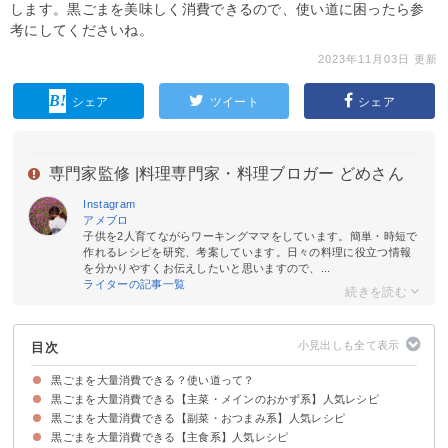
します。黒ごまを美味しく消費できるので、使い道に困ったら参
考にしてくださいね。
2023年11月03日 更新
シェア
ツイート
シェア
専門家監修 |
料理専門家・料理ブロガー どめさん
Instagram
アメブロ
子供を2人育てながらワーキングママをしています。簡単・時短で
作れるレシピを研究、考案しています。日々の料理に役立つ情報
を分かりやすくお伝えしたいと思いますので、...
ライターの記事一覧
目次
黒ごまを大量消費できる？使い道って？
黒ごまを大量消費できる【主菜・メインのおかず系】人気レシピ
黒ごまを大量消費できる【副菜・おつまみ系】人気レシピ
①黒ごまをたっぷり使った豚肉巻き
②ごまを衣に使ったトンテキ
③黒ごま入りだし巻き卵
④ささみの黒ごまフライ
黒ごまを大量消費できる【主食系】人気レシピ
①大根とごまのサラダ
②水菜の黒ごま和え
③かぼちゃのきんぴら
④揚げ焼きなすの黒ごまだれかけ
⑤スナップエンドウの黒ごま和え
⑥さつまいもとレンコンの照り焼き