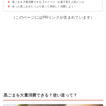
黒ごまを大量消費できる【スイーツ・お菓子系】人気レシピ
①黒いキーマカレー
②黒ごま豆乳坦々麺
③黒ごま入りもっちりチーズパン
④黒ごまたっぷりの卵サラダトースト
⑤さつまいもと黒ごまのモチモチパン
余った黒ごまをたっぷり使って美味しく消費しよう！
①雑穀米を使ったごまのおはぎ
②さつまいもで作るスティック大学芋
③黒ごまがたっぷり入ったごまねじり
④黒ごまペーストで作る黒ごまプリン
⑤きな粉入り香港風黒ごま汁粉
⑥はちみつ入り黒ごまとバナナのスムージー
⑦黒ごま入りチーズケーキ
⑧さつまいもとごまのクッキー
⑨黒ごまの黒豆茶団子
⑩カリッとして美味しい黒ごまクラッカー
（このページにはPRリンクが含まれています）
黒ごまを大量消費できる？使い道って？