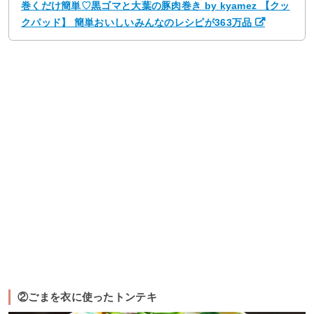
巻くだけ簡単♡黒ゴマと大葉の豚肉巻き by kyamez 【クッ
クパッド】 簡単おいしいみんなのレシピが363万品
②ごまを衣に使ったトンテキ