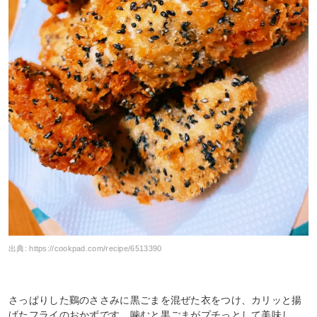
出典:
https://cookpad.com/recipe/6513390
さっぱりした鷄のささみに黒ごまを混ぜた衣をつけ、カリッと揚
げたフライのおかずです。噛むと黒ごまがプチっとして美味し