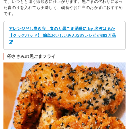
て、いつもと違う卵焼きに仕上がります。黒ごまの代わりに余っ
た青のりを入れても美味しく、朝食やお弁当のおかずにおすすめ
です。
アレンジだし巻き卵 青のり黒ごま消費に by 名波はるか
【クックパッド】 簡単おいしいみんなのレシピが363万品
④ささみの黒ごまフライ