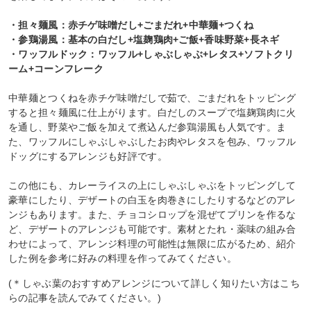
・担々麺風：赤チゲ味噌だし+ごまだれ+中華麺+つくね
・参鶏湯風：基本の白だし+塩麹鶏肉+ご飯+香味野菜+長ネギ
・ワッフルドック：ワッフル+しゃぶしゃぶ+レタス+ソフトクリ
ーム+コーンフレーク
中華麺とつくねを赤チゲ味噌だしで茹で、ごまだれをトッピング
すると担々麺風に仕上がります。白だしのスープで塩麹鶏肉に火
を通し、野菜やご飯を加えて煮込んだ参鶏湯風も人気です。ま
た、ワッフルにしゃぶしゃぶしたお肉やレタスを包み、ワッフル
ドッグにするアレンジも好評です。
この他にも、カレーライスの上にしゃぶしゃぶをトッピングして
豪華にしたり、デザートの白玉を肉巻きにしたりするなどのアレ
ンジもあります。また、チョコシロップを混ぜてプリンを作るな
ど、デザートのアレンジも可能です。素材とたれ・薬味の組み合
わせによって、アレンジ料理の可能性は無限に広がるため、紹介
した例を参考に好みの料理を作ってみてください。
(＊しゃぶ葉のおすすめアレンジについて詳しく知りたい方はこち
らの記事を読んでみてください。)