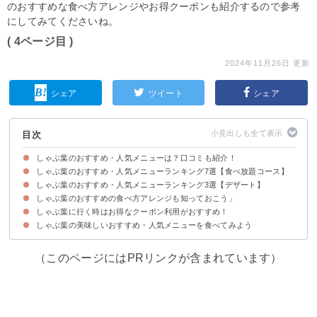
のおすすめな食べ方アレンジやお得クーポンも紹介するので参考
にしてみてくださいね。
( 4ページ目 )
2024年11月26日 更新
シェア
ツイート
シェア
目次
しゃぶ葉のおすすめ・人気メニューは？口コミも紹介！
しゃぶ葉のおすすめ・人気メニューランキング7選【食べ放題コース】
しゃぶ葉のおすすめ・人気メニューランキング3選【デザート】
7位：【ランチ】店舗限定 三元豚3皿＆お野菜食べ放題セット（税込1099
6位：【ディナー】九州黒豚＆希少部位牛みすじ 食べ放題コース（税込2749
5位：【ディナー】国産牛＆九州黒豚＆希少部位牛みすじ 食べ放題コース
4位：【ランチ】店舗限定 三元豚食べ放題ランチ（税込1319円）
3位：【ランチ】三元豚バラ食べ放題コース（税込1319円）
2位：【ディナー】三元豚バラ肉食べ放題コース（税込1759円）
1位：【ディナー】牛2種＆三元豚 食べ放題コース（税込2309円）
円）
円）
（税込3409円）
しゃぶ葉のおすすめの食べ方アレンジも知っておこう」
3位：ソフトクリーム
2位：ワッフル
1位：プリン
しゃぶ葉に行く時はお得なクーポン利用がおすすめ！
①薬味・タレを組み合わせてアレンジする
②食べ放題メニューを使って創作料理
しゃぶ葉の美味しいおすすめ・人気メニューを食べてみよう
（このページにはPRリンクが含まれています）