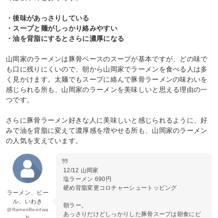
・後味があっさりしている
・スープと麺がしっかり絡みやすい
・油を背脂にするとさらに濃厚になる
山岡家のラーメンは豚骨ベースのスープが基本ですが、どの味で
も口に残りにくいので、朝から山岡家でラーメンを食べる人は多
く見かけます。太麺でもスープに絡んで豚骨ラーメンの味わいを
感じられる所も、山岡家のラーメンを美味しいと思える理由の一
つです。
さらに豚骨ラーメン好きな人に美味しいと感じられるように、好
みで油を背脂に変えて濃厚感を増やせる所も、山岡家のラーメン
の人気を支えています。
12/12 山岡家
塩ラーメン 690円
硬め背脂変更コロチャーシュートッピング
ラーメン、ビー
ル、いわき
朝ラー。
@RamenBeerIwa
あっさりだけどしっかりした豚骨スープは朝食にピ
ki