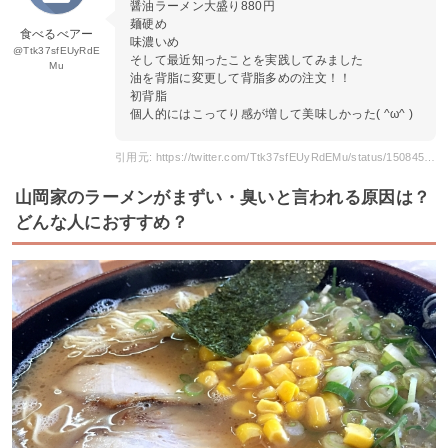
醤油ラーメン大盛り880円
麺硬め
食べるべアー
味濃いめ
@Ttk37sfEUyRdE
そして最近知ったことを実践してみました
Mu
油を背脂に変更して背脂多めの注文！！
初背脂
個人的にはこってり感が増して美味しかった( ^ω^ )
引用元: https://twitter.com/Ttk37sfEUyRdEMu/status/1508453099777982464
山岡家のラーメンがまずい・臭いと言われる原因は？
どんな人におすすめ？