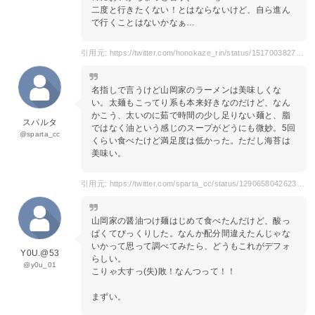
二度と行きたくない！とはならないけど、自ら進ん
で行くことはないかなぁ…
引用元: https://twitter.com/honokaze_rin/status/1517003827819745282
名指しで言うけど山岡家のラーメンは美味しくな
い。太麺もこってり系も本来好きなのだけど、なん
かこう、太いのに茹で時間の少し足りない麺と、脂
スパルタ
ではなく油という感じのスープがどうにも微妙。5回
@sparta_cc
くらい食べたけど満足度は低かった。ただし海苔は
美味い。
引用元: https://twitter.com/sparta_cc/status/1290658042623787008
山岡家の醤油つけ麺はじめて食べたんだけど、酸っ
ぱくてびっくりした。なんか配分間違えたんじゃな
いかって思って調べてみたら、どうもこれがデフォ
Y0U.@53
らしい。
@y0u_01
こりゃ大すっ(失)敗！なんつって！！
まずい。