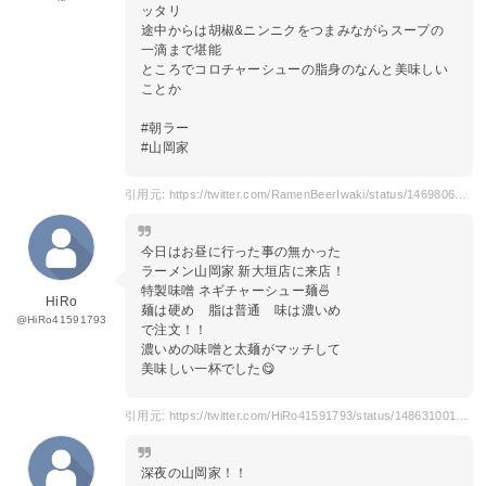
ッタリ
途中からは胡椒&ニンニクをつまみながらスープの
一滴まで堪能
ところでコロチャーシューの脂身のなんと美味しい
ことか
#朝ラー
#山岡家
引用元: https://twitter.com/RamenBeerIwaki/status/1469806786006089728
今日はお昼に行った事の無かった
ラーメン山岡家 新大垣店に来店！
特製味噌 ネギチャーシュー麺🍜
HiRo
麺は硬め 脂は普通 味は濃いめ
@HiRo41591793
で注文！！
濃いめの味噌と太麺がマッチして
美味しい一杯でした😋
引用元: https://twitter.com/HiRo41591793/status/1486310017460731905
深夜の山岡家！！