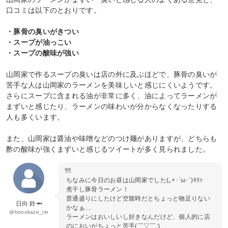
口コミは以下のとおりです。
・豚骨の臭いがきつい
・スープが油っこい
・スープの酸味が強い
山岡家で作るスープの臭いは店の外に及ぶほどで、豚骨の臭いが
苦手な人は山岡家のラーメンを美味しいと感じにくいようです。
さらにスープに含まれる油が非常に多く、油によってラーメンが
まずいと感じたり、ラーメンの味わいが分からなくなったりする
人も多くいます。
また、山岡家は醤油や味噌などのつけ麺がありますが、どちらも
酢の酸味が強くまずいと感じるツイートが多く見られました。
ちなみに今日のお昼は山岡家でした(｡+･`ω･´)ｷﾘｯ
煮干し豚骨ラーメン！
普通盛りにしたけど空腹時だとちょっと物足りない
日向 鈴🦈
かなぁ…
@honokaze_rin
ラーメンはおいしいし好きなんだけど、個人的に店
のにおいがちょっと苦手(￣▽￣;)