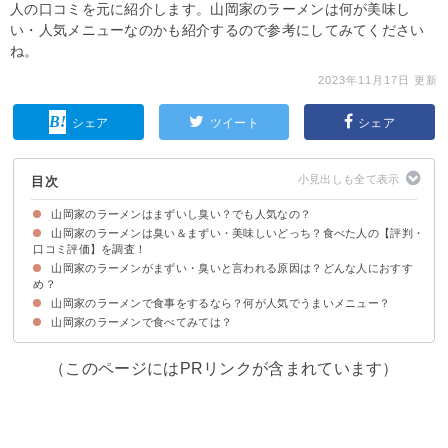
人の口コミを元に紹介します。山岡家のラーメンは何が美味し
い・人気メニューなのかも紹介するので参考にしてみてください
ね。
2023年11月17日 更新
シェア
ツイート
シェア
目次
山岡家のラーメンはまずいし臭い？でも人気なの？
山岡家のラーメンは臭い＆まずい・美味しいどっち？食べた人の【評判・
山岡家のラーメンが人気の理由
口コミ評価】を調査！
山岡家のラーメンがまずい・臭いと言われる原因は？どんな人におすす
山岡家のラーメンがまずい・臭いと感じる人の口コミ
山岡家のラーメンが美味しいと感じる人の口コミ
め？
山岡家のラーメンで食事をするなら？何が人気でうまいメニュー？
山岡家のラーメンで食べてみては？
①醤油ネギラーメン（税込790円）
②特製味噌ラーメン（税込790円）
③プレミアム塩とんこつ（税込890円）
（このページにはPRリンクが含まれています）