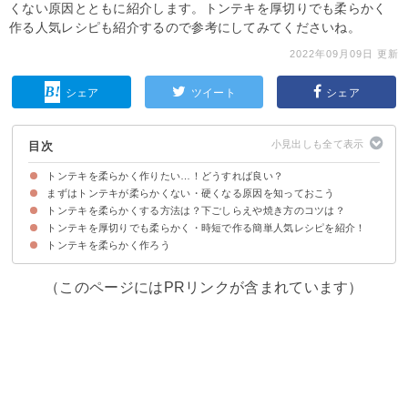
くない原因とともに紹介します。トンテキを厚切りでも柔らかく
作る人気レシピも紹介するので参考にしてみてくださいね。
2022年09月09日 更新
シェア
ツイート
シェア
目次
トンテキを柔らかく作りたい…！どうすれば良い？
まずはトンテキが柔らかくない・硬くなる原因を知っておこう
トンテキを柔らかくする方法は？下ごしらえや焼き方のコツは？
①豚肉の筋繊維が残っている
②タンパ質が硬く変化した
③豚肉の水分が流出した
トンテキを厚切りでも柔らかく・時短で作る簡単人気レシピを紹介！
①豚肉を叩く・筋切りをする
②豚肉のph値を上下させる食材に漬け込む
③豚肉のタンパク質を分解する食材に漬け込む
④砂糖をすり込む
⑤小麦粉や片栗粉をまぶして焼く
⑥ゆっくり常温まで解凍する
⑦低温調理器を使う
トンテキを柔らかく作ろう
材料
作り方・手順
（このページにはPRリンクが含まれています）