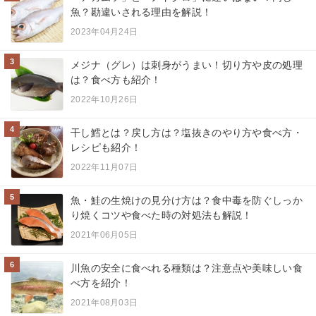
魚？勘違いされる理由を解説！
2023年04月24日
3
メジナ（グレ）は刺身がうまい！切り方や皮の処理
は？食べ方も紹介！
2022年10月26日
4
干し鱈とは？戻し方は？塩抜きのやり方や食べ方・
レシピも紹介！
2022年11月07日
5
魚・鮭の生焼けの見分け方は？食中毒を防ぐしっか
り焼くコツや食べた時の対処法も解説！
2021年06月05日
6
川魚の安全に食べれる種類は？注意点や美味しい食
べ方を紹介！
2021年08月03日