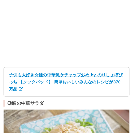
子供も大好き☆鮭の中華風ケチャップ炒め by のりしょぼび
っち 【クックパッド】 簡単おいしいみんなのレシピが370
万品
③鯛の中華サラダ