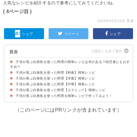
人気なレシピを紹介するので参考にしてみてくださいね。
( 4ページ目 )
2024年02月16日 更新
シェア
ツイート
シェア
目次
子供が喜ぶ白身魚を使った料理の簡単レシピは何がある？幼児食にもおす
すめ？
子供が喜ぶ白身魚を使った料理【和食】簡単レシピ
子供が喜ぶ白身魚を使った料理【洋食】簡単レシピ
①白身魚の梅肉和え
②カレイのみぞれ煮
③白身魚の煮付け
④たらと鮭の味噌マヨホイル焼き
⑤たらの唐揚げ柚子あんかけ
子供が喜ぶ白身魚を使った料理【中華】簡単レシピ
①白身魚のアヒージョ
②白身魚のカレーフリット
③鮭とほうれん草のグラタン
④保育園でも人気の鮭のオーロラソース和え
⑤洋風春巻き
⑥鮭のムニエル
子供が喜ぶ白身魚を使った料理【エスニック】簡単レシピ
①白身魚の中華蒸し
②鮭の中華風ケチャップ炒め
③鯛の中華サラダ
子供が喜ぶ白身魚を使った料理を簡単レシピで作ってみよう！
①白身魚のエスニック唐揚げ
②鯛のレモン蒸しエスニック風
③鯛のココナッツカレー
（このページにはPRリンクが含まれています）