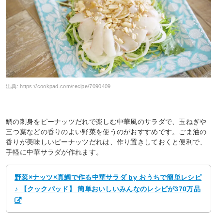
出典:
https://cookpad.com/recipe/7090409
鯛の刺身をピーナッツだれで楽しむ中華風のサラダで、玉ねぎや
三つ葉などの香りのよい野菜を使うのがおすすめです。ごま油の
香りが美味しいピーナッツだれは、作り置きしておくと便利で、
手軽に中華サラダが作れます。
野菜×ナッツ×真鯛で作る中華サラダ by おうちで簡単レシピ
♪ 【クックパッド】 簡単おいしいみんなのレシピが370万品