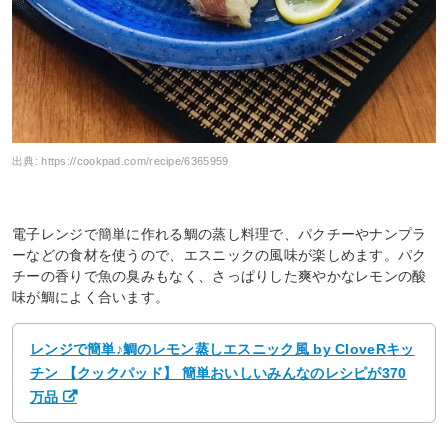
出典:
https://cookpad.com/recipe/6365959
電子レンジで簡単に作れる鯛の蒸し料理で、パクチーやナンプラ
ーなどの食材を使うので、エスニックの風味が楽しめます。パク
チーの香りで魚の臭みもなく、さっぱりした爽やかなレモンの酸
味が鯛によく合います。
レンジで簡単♪鯛のレモン蒸しエスニック風 by CloveRキッ
チン 【クックパッド】 簡単おいしいみんなのレシピが370
万品