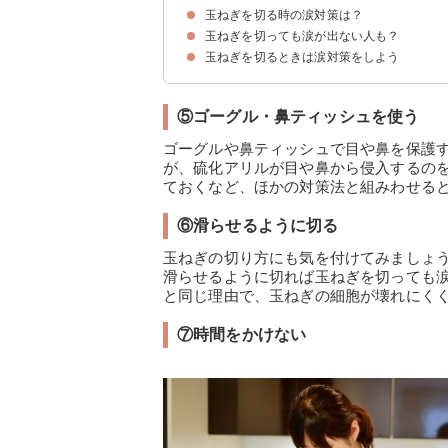
玉ねぎを切る時の涙対策は？
辛味成分の「硫化アリル」が原因
玉ねぎを切っても涙が出ない人も？
①玉ねぎを冷やす
②電子レンジで温める
③水につけて切る
④切れ味の良い包丁を使う
⑤ゴーグル・鼻ティッシュを使う
⑥滑らせるように切る
⑦時間をかけない
⑧割りばしをくわえながら切る
⑨口を開けたまま切る
⑩換気扇を付ける
玉ねぎを切るときは涙対策をしよう
涙が出ない人はダークスポットがある場合が多い
コンタクトをつけている場合もある
⑤ゴーグル・鼻ティッシュを使う
ゴーグルや鼻ティッシュで目や鼻を保護
が、硫化アリルが目や鼻から侵入するの
ておくなど、ほかの対策法と組みわせる
⑥滑らせるように切る
玉ねぎの切り方にも気を付けてみましょ
滑らせるように切れば玉ねぎを切っても
と同じ理由で、玉ねぎの細胞が壊れにく
⑦時間をかけない