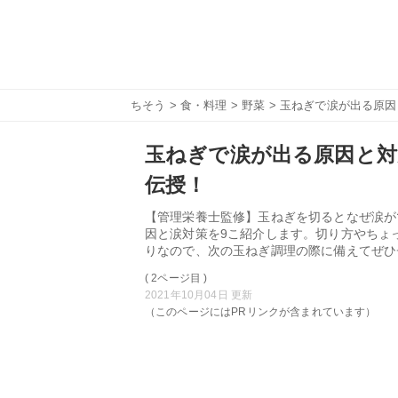
ちそう
>
食・料理
>
野菜
> 玉ねぎで涙が出る原
玉ねぎで涙が出る原因と対
伝授！
【管理栄養士監修】玉ねぎを切るとなぜ涙が
因と涙対策を9こ紹介します。切り方やちょ
りなので、次の玉ねぎ調理の際に備えてぜひ
( 2ページ目 )
2021年10月04日 更新
（このページにはPRリンクが含まれています）