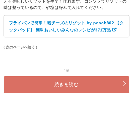
える美味しいリゾットを手早く作れます。コンソメでリゾットの
味は整っているので、砂糖は好みで入れてください。
フライパンで簡単！粉チーズのリゾット by pooch802 【ク
ックパッド】 簡単おいしいみんなのレシピが371万品
( 次のページへ続く )
1/8
続きを読む