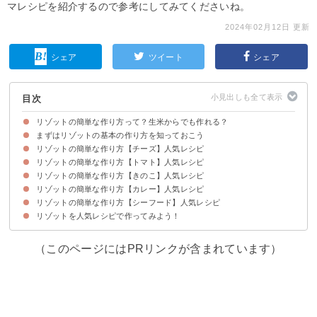
マレシピを紹介するので参考にしてみてくださいね。
2024年02月12日 更新
シェア
ツイート
シェア
目次
リゾットの簡単な作り方って？生米からでも作れる？
まずはリゾットの基本の作り方を知っておこう
リゾットの簡単な作り方【チーズ】人気レシピ
材料
作り方・手順
リゾットの簡単な作り方【トマト】人気レシピ
①ピザ用チーズと冷やご飯で作る激ウマチーズリゾット
②粉チーズとコンソメで味付けが決まるチーズリゾット
③生米とゴルゴンゾーラで作るりんごのチーズリゾット
④カマンベールチーズの激ウマリゾット
⑤牛乳の代わりに豆乳を使ったモッツァレラのチーズリゾット
⑥キムチと牛乳で簡単チーズリゾット
⑦納豆と豆腐のクリームチーズリゾット
⑧コーンスープの素と牛乳でお手軽チーズリゾット
⑨アボカドとベーコンの豆乳入りチーズリゾット
リゾットの簡単な作り方【きのこ】人気レシピ
①トマトジュースで作る鶏肉入り激ウマリゾット
②ケチャップとコンソメで味付けが決まるトマトリゾット
③トマト缶で手早く作れる夏野菜のリゾット
④ピザソースで簡単トマトリゾット
⑤生米から作るツナとしめじのトマトリゾット
⑥オイルサーディンで簡単に作れるトマトリゾット
⑦ミックスビーンズの激ウマトマトリゾット
リゾットの簡単な作り方【カレー】人気レシピ
①きのことかぼちゃのベーコン入りリゾット
②生米と牛乳で作るきのこのクリームリゾット
③きのこと栗のソーセージ入りリゾット
④生米を炒めて作るマッシュルームとナッツのリゾット
⑤豆乳と味噌がきのこと合う激ウマ和風リゾット
⑥しめじとほうれん草のベーコン入りリゾット
⑦しめじと豚肉のクリームリゾット
リゾットの簡単な作り方【シーフード】人気レシピ
①担々麺風に食べられる激ウマカレーリゾット
②カレールーとご飯で簡単カレーリゾット
③カレー粉とケチャップで本格カレーリゾット
④激ウマ焼きチーズのカレーリゾット
⑤赤味噌を入れた鶏肉のカレーリゾット
リゾットを人気レシピで作ってみよう！
①ニンニクと黒胡椒が効いたあさりのリゾット
②生米で作る桜えびとアスパラのリゾット
③鮭とカブを具沢山に入れた激ウマリゾット
④かにと塩昆布の和風リゾット
⑤いかの塩辛で味が決まるミルクリゾット
（このページにはPRリンクが含まれています）