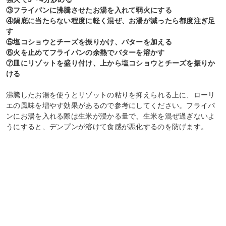
③フライパンに沸騰させたお湯を入れて弱火にする
④鍋底に当たらない程度に軽く混ぜ、お湯が減ったら都度注ぎ足
す
⑤塩コショウとチーズを振りかけ、バターを加える
⑥火を止めてフライパンの余熱でバターを溶かす
⑦皿にリゾットを盛り付け、上から塩コショウとチーズを振りか
ける
沸騰したお湯を使うとリゾットの粘りを抑えられる上に、ローリ
エの風味を増やす効果があるので参考にしてください。フライパ
ンにお湯を入れる際は生米が浸かる量で、生米を混ぜ過ぎないよ
うにすると、デンプンが溶けて食感が悪化するのを防げます。