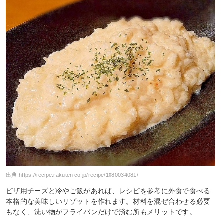
出典:
https://recipe.rakuten.co.jp/recipe/1080034081/
ピザ用チーズと冷やご飯があれば、レシピを参考に外食で食べる
本格的な美味しいリゾットを作れます。材料を混ぜ合わせる必要
もなく、洗い物がフライパンだけで済む所もメリットです。