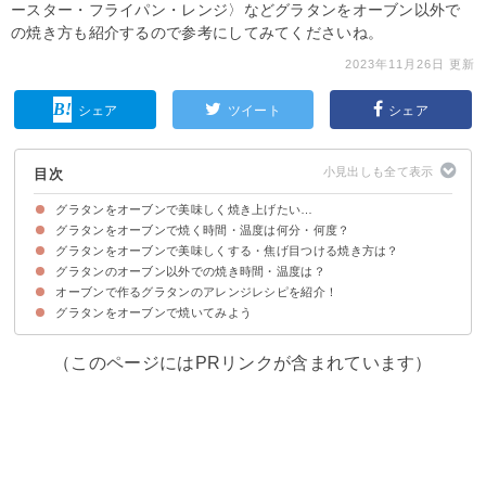
ースター・フライパン・レンジ〉などグラタンをオーブン以外で
の焼き方も紹介するので参考にしてみてくださいね。
2023年11月26日 更新
シェア
ツイート
シェア
目次
グラタンをオーブンで美味しく焼き上げたい…
グラタンをオーブンで焼く時間・温度は何分・何度？
グラタンをオーブンで美味しくする・焦げ目つける焼き方は？
グラタンをオーブンで焼く際は200〜300度で10〜15分
焦げ目などグラタンの仕上がりの目安
グラタンのオーブン以外での焼き時間・温度は？
①グラタンを入れる前にオーブンを予熱する
②グラタンの表面にバターや粉チーズを加える
③グラタンをオーブンの上段で焼く
オーブンで作るグラタンのアレンジレシピを紹介！
①トースター
②グリル
③フライパン
④電子レンジ
グラタンをオーブンで焼いてみよう
①パングラタン
②丸ごとかぼちゃグラタン
③高野豆腐のリメイクグラタン
④ハンバーググラタン
⑤グラタンパイ
（このページにはPRリンクが含まれています）