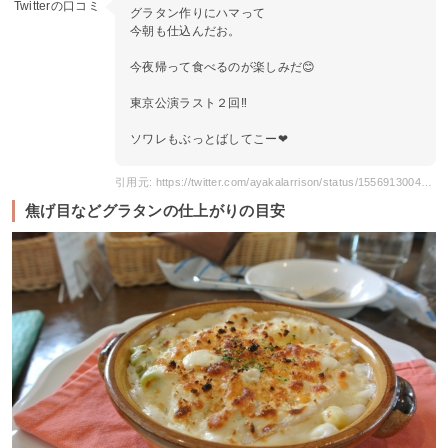
Twitterの口コミ
グラタン作りにハマって
今朝も仕込んだお。
今夜帰って食べるのが楽しみだ😊
東京公演ラスト２回‼️
ソワレもぶっとばしてこー❤
引用元: https://twitter.com/ayakalarrison/status/1556913004012118016
焦げ目などグラタンの仕上がりの目安