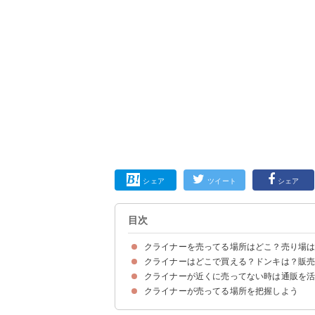
シェア
ツイート
シェア
目次
クライナーを売ってる場所はどこ？売り場
クライナーはどこで買える？ドンキは？販
クライナーの売ってる場所・販売店の一覧
クライナーの売り場
クライナーが近くに売ってない時は通販を
①ドンキホーテ（198円）
②イオン（198円）
③ビックカメラ（217円）
④業務スーパー（不明）
⑤カクヤス（198円）
⑥やまや（2480円）
⑦コンビニ（ファミリーマート）（275円）
⑧コンビニ（ローソン）（275円）
⑨コンビニ（セブンイレブン）（240円）
クライナーが売ってる場所を把握しよう
①楽天市場│シトラム クライナー ファイグリング 
②カクヤス│クライナー ファイグリング（218円
③ヨドバシカメラ│クライナー ファイグリング（2