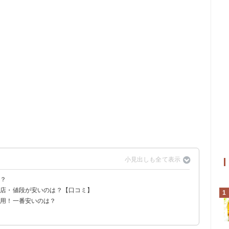
は？
売店・値段が安いのは？【口コミ】
1
活用！一番安いのは？
（200円）
）
50円）