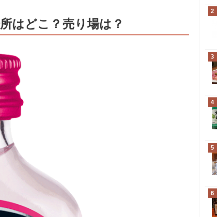
2
所はどこ？売り場は？
3
4
5
6