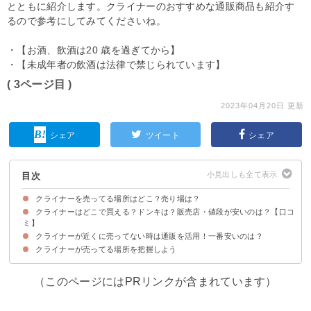
とともに紹介します。クライナーのおすすめな通販商品も紹介す
るので参考にしてみてくださいね。
・【お酒、飲酒は20 歳を過ぎてから】
・【未成年者の飲酒は法律で禁じられています】
( 3ページ目 )
2023年04月20日 更新
シェア
ツイート
シェア
目次
クライナーを売ってる場所はどこ？売り場は？
クライナーはどこで買える？ドンキは？販売店・値段が安いのは？【口コ
クライナーの売ってる場所・販売店の一覧
クライナーの売り場
ミ】
クライナーが近くに売ってない時は通販を活用！一番安いのは？
①ドンキホーテ（198円）
②イオン（198円）
③ビックカメラ（217円）
④業務スーパー（不明）
⑤カクヤス（198円）
⑥やまや（2480円）
⑦コンビニ（ファミリーマート）（275円）
⑧コンビニ（ローソン）（275円）
⑨コンビニ（セブンイレブン）（240円）
クライナーが売ってる場所を把握しよう
①楽天市場│シトラム クライナー ファイグリング （200円）
②カクヤス│クライナー ファイグリング（218円）
③ヨドバシカメラ│クライナー ファイグリング（250円）
（このページにはPRリンクが含まれています）