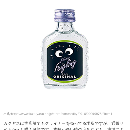
出典:
https://www.kakuyasu.co.jp/store/commodity/0010/00290976/?item1
カクヤスは実店舗でもクライナーを売ってる場所ですが、通販サ
イトからも購入可能です。本数が多い時の宅配なども、地域によ