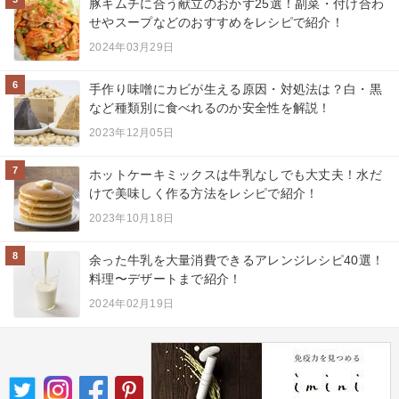
豚キムチに合う献立のおかず25選！副菜・付け合わ
せやスープなどのおすすめをレシピで紹介！
2024年03月29日
6
手作り味噌にカビが生える原因・対処法は？白・黒
など種類別に食べれるのか安全性を解説！
2023年12月05日
7
ホットケーキミックスは牛乳なしでも大丈夫！水だ
けで美味しく作る方法をレシピで紹介！
2023年10月18日
8
余った牛乳を大量消費できるアレンジレシピ40選！
料理〜デザートまで紹介！
2024年02月19日