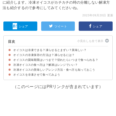
に紹介します。冷凍オイコスがカチカチの時の分離しない解凍方
法も紹介するので参考にしてみてくださいね。
2023年09月20日 更新
シェア
ツイート
シェア
目次
オイコスは冷凍できる？凍らせるとまずい？美味しい？
オイコスの冷凍保存の方法は？凍らせるには？
オイコスは冷凍保存でアイス風にするのがおすすめ！
冷凍オイコスは食べ方によっては分離が起こりまずくなるので注意
オイコスの賞味期限はいつまで？切れたらいつまで食べられる？
オイコスはそのまま容器ごと冷凍してOK
冷凍オイコスの食べ方は？解凍はレンジでいい？
賞味期限の定義
賞味期限切れでも腐っていなければ食べられる
冷凍オイコスの美味しいアレンジ方法・食べ方も知っておこう
冷凍オイコスはレンジは使わず自然解凍しよう
オイコスを冷凍させて食べてみよう
①冷凍フルーツとオイコスのアイス
②オイコスとクリームチーズのアイス
③オイコスとプロテインのアイス
（このページにはPRリンクが含まれています）