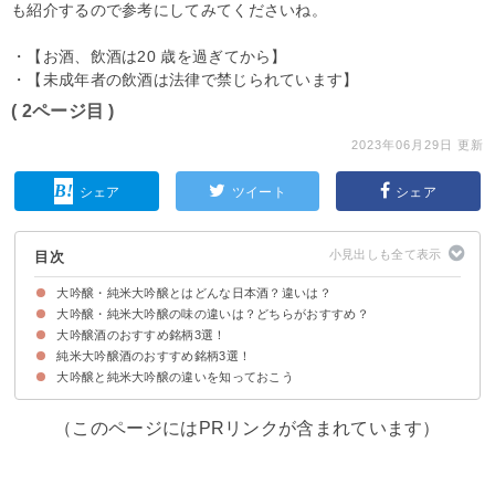
も紹介するので参考にしてみてくださいね。
・【お酒、飲酒は20 歳を過ぎてから】
・【未成年者の飲酒は法律で禁じられています】
( 2ページ目 )
2023年06月29日 更新
シェア
ツイート
シェア
目次
大吟醸・純米大吟醸とはどんな日本酒？違いは？
大吟醸・純米大吟醸の味の違いは？どちらがおすすめ？
大吟醸・純米大吟醸とは日本酒の種類の一つ
大吟醸・純米大吟醸の主な違いは原材料
大吟醸酒のおすすめ銘柄3選！
大吟醸と純米大吟醸の味わい・香りの違い
純米大吟醸酒のおすすめ銘柄3選！
①北秋田 大吟醸酒｜北鹿 (2,263円)
②越後桜 大吟醸酒｜越後桜酒造（2,301円）
③黒龍 大吟醸酒｜黒龍酒造（4,400円）
大吟醸と純米大吟醸の違いを知っておこう
①久保田 純米大吟醸｜朝日酒造(清)新潟（3,865円）
②大関 十段仕込 純米大吟醸酒｜大関（4,874 円）
③獺祭(だっさい) 純米大吟醸酒｜ ‎旭酒造（5,280 円）
（このページにはPRリンクが含まれています）