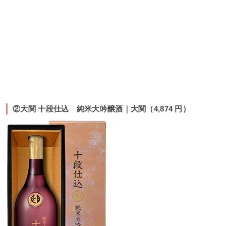
②大関 十段仕込 純米大吟醸酒｜大関（4,874 円）