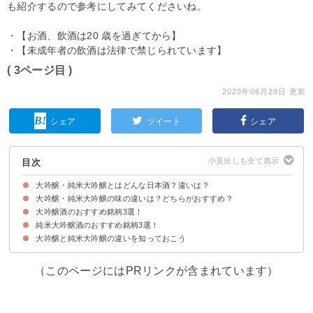
も紹介するので参考にしてみてくださいね。
・【お酒、飲酒は20 歳を過ぎてから】
・【未成年者の飲酒は法律で禁じられています】
( 3ページ目 )
2023年06月29日 更新
シェア
ツイート
シェア
目次
大吟醸・純米大吟醸とはどんな日本酒？違いは？
大吟醸・純米大吟醸の味の違いは？どちらがおすすめ？
大吟醸・純米大吟醸とは日本酒の種類の一つ
大吟醸・純米大吟醸の主な違いは原材料
大吟醸酒のおすすめ銘柄3選！
大吟醸と純米大吟醸の味わい・香りの違い
純米大吟醸酒のおすすめ銘柄3選！
①北秋田 大吟醸酒｜北鹿 (2,263円)
②越後桜 大吟醸酒｜越後桜酒造（2,301円）
③黒龍 大吟醸酒｜黒龍酒造（4,400円）
大吟醸と純米大吟醸の違いを知っておこう
①久保田 純米大吟醸｜朝日酒造(清)新潟（3,865円）
②大関 十段仕込 純米大吟醸酒｜大関（4,874 円）
③獺祭(だっさい) 純米大吟醸酒｜ ‎旭酒造（5,280 円）
（このページにはPRリンクが含まれています）