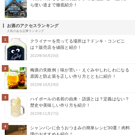
ら使い道まで徹底紹介！
お酒のアクセスランキング
人気のある記事ランキング
1
クライナーを売ってる場所は？ドンキ・コンビニ
は？販売店を値段と紹介！
2023年04月20日
2
梅酒の失敗例｜味が苦い・えぐみやしわしわになる
原因と防止策を正しい作り方とともに紹介！
2023年10月29日
3
ハイボールの名前の由来・語源とは？定義はない？
歴史や美味しい作り方を紹介！
2023年11月27日
4
シャンパンに合うおつまみの簡単レシピ30選！肉料
理のおすすめも紹介！