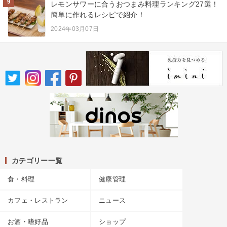
9
レモンサワーに合うおつまみ料理ランキング27選！
簡単に作れるレシピで紹介！
2024年03月07日
カテゴリー一覧
食・料理
健康管理
カフェ・レストラン
ニュース
お酒・嗜好品
ショップ