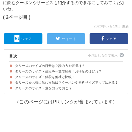
に飲むクーポンやサービスも紹介するので参考にしてみてくださ
いね。
( 2ページ目 )
2023年07月19日 更新
シェア
ツイート
シェア
目次
タリーズのサイズの目安は？読み方や容量は？
タリーズのサイズ・値段を一覧で紹介！お得なのはどれ？
タリーズのサイズは全3種類
タリーズのサイズ・値段を他社と比較！
タリーズをお得に飲む方法は？クーポンや無料サイズアップはある？
①スタバ
②ドトール
タリーズのサイズ・量を知っておこう
①タリーズコーヒー公式アプリのクーポン
②お得なおかわりサービス
③マイタンブラーを持ち込む
（このページにはPRリンクが含まれています）