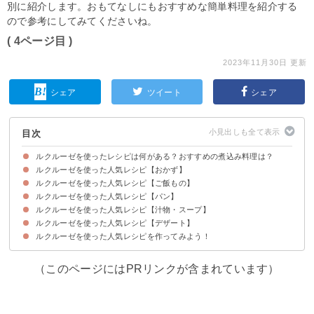
別に紹介します。おもてなしにもおすすめな簡単料理を紹介する
ので参考にしてみてくださいね。
( 4ページ目 )
2023年11月30日 更新
シェア
ツイート
シェア
目次
ルクルーゼを使ったレシピは何がある？おすすめの煮込み料理は？
ルクルーゼを使った人気レシピ【おかず】
ルクルーゼを使った人気レシピ【ご飯もの】
①豚バラ肉の角煮
②ルクルーゼ公式煮込みハンバーグ
③おもてなしに最適なローストビーフ
④かぼちゃとひき肉の煮物
⑤鶏肉と根菜のハーブ煮
⑥鶏肉のカスレ風
⑦ルクルーゼ公式ブーランジェール
⑧無水調理で肉じゃが
⑨ハッセルバックポテト
⑩鶏肉の鍋ごとオーブン焼き
ルクルーゼを使った人気レシピ【パン】
①玄米ときのこの炊き込みご飯
②もち麦ご飯
③鯛めし
④牡蠣と野菜の炊き込みご飯
⑤ビリヤニ
⑥鶏肉のおこわ
ルクルーゼを使った人気レシピ【汁物・スープ】
①鍋ごとオーブンで焼くハードパン
②スキムミルクのちぎりパン
③ドライフルーツとくるみのパン
④オレンジと豆の蒸しパン
⑤りんごのパン
⑥くるみとはちみつの全粒粉パン
ルクルーゼを使った人気レシピ【デザート】
①ベーコンと玉ねぎのスープ
②オレンジとベーコンのポトフ
③豚汁
④カリフラワーとマッシュルームのポタージュ
⑤鶏肉のトマトスープ
ルクルーゼを使った人気レシピを作ってみよう！
①チーズケーキ
②プリン
③マーラーカオ
④みたらし団子
⑤ぜんざい
⑥アールグレイのカトルカール
（このページにはPRリンクが含まれています）