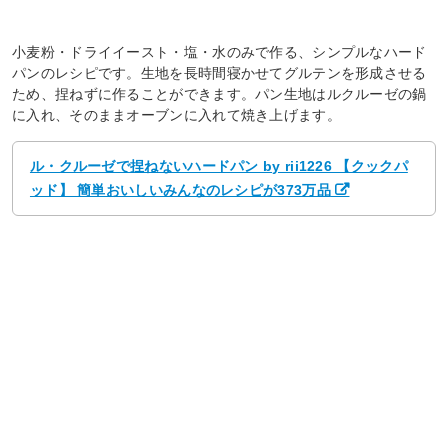
小麦粉・ドライイースト・塩・水のみで作る、シンプルなハード
パンのレシピです。生地を長時間寝かせてグルテンを形成させる
ため、捏ねずに作ることができます。パン生地はルクルーゼの鍋
に入れ、そのままオーブンに入れて焼き上げます。
ル・クルーゼで捏ねないハードパン by rii1226 【クックパ
ッド】 簡単おいしいみんなのレシピが373万品