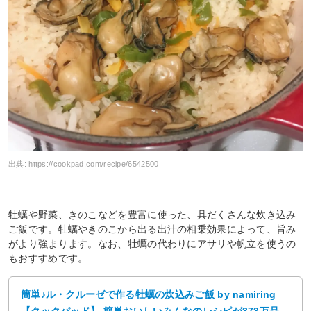
出典:
https://cookpad.com/recipe/6542500
牡蠣や野菜、きのこなどを豊富に使った、具だくさんな炊き込み
ご飯です。牡蠣やきのこから出る出汁の相乗効果によって、旨み
がより強まります。なお、牡蠣の代わりにアサリや帆立を使うの
もおすすめです。
簡単♪ル・クルーゼで作る牡蠣の炊込みご飯 by namiring
【クックパッド】 簡単おいしいみんなのレシピが373万品