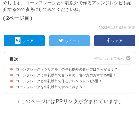
介します。コーンフレークと牛乳以外で作るアレンジレシピも紹
介するので参考にしてみてくださいね。
( 2ページ目 )
2023年12月08日 更新
シェア
ツイート
シェア
目次
コーンフレーク（シリアル）の牛乳以外の食べ方は？何が合う？
コーンフレークに牛乳以外で合うもの・食べ方のおすすめ8選！
そもそもなぜコーンフレークに牛乳をかけるの？
コーンフレークと牛乳以外で作るアレンジレシピ5選！
①豆乳
②野菜ジュース
③コーヒー
④紅茶
⑤そのまま食べる
⑥フルーツと一緒に
⑦ヨーグルト
⑧水
コーンフレークを牛乳以外で食べてみよう！
①マシュマロコーンフレーク菓子
②ザクザク食感のクリスピーチキン
③チョコとコーンフレークのドロップクッキー
④シリアルグラタン
⑤コーンフレークとバルサミコ酢のサラダ
（このページにはPRリンクが含まれています）