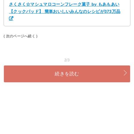
さくさく☆マシュマロコーンフレーク菓子 by もあもあい
【クックパッド】 簡単おいしいみんなのレシピが373万品
( 次のページへ続く )
2/3
続きを読む