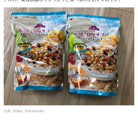
出典:
@Max_Gohantsubu