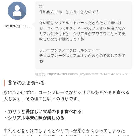
牛乳飲んでね、ということなので🥛
冬の朝はシリアルにドバーッだと冷たくて辛いけ
Twitterの口コミ
ど、ロイヤルミルクティーやカフェオレを淹れてシ
リアルに掛けると、シリアルがフワフワになって美
味しいのでお勧めしとく👍
フルーツグラノーラはミルクティー
チョコフレークはカフェオレが合うので試してみて
ね
引用元: https://twitter.com/n_keyluck/status/1473429235738251264
⑤そのまま食べる
なにもかけずに、コーンフレークなどシリアルをそのまま食べる
人も多く、その理由は以下の通りです。
・カリッと香ばしい食感のまま食べれる
・シリアル本来の味が楽しめる
牛乳などをかけてしまうとシリアルが柔らかくなってしまうた