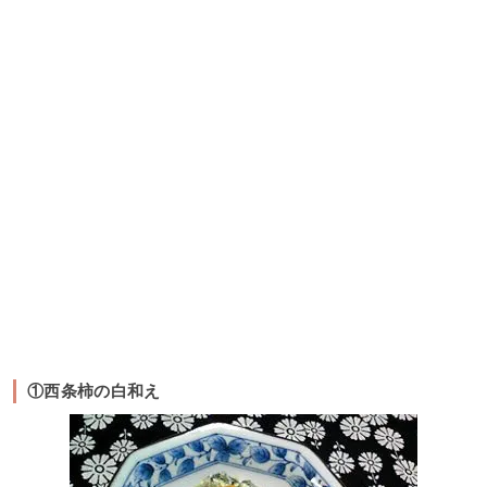
①西条柿の白和え