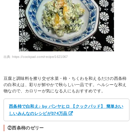
出典:
https://cookpad.com/recipe/1621067
豆腐と調味料を擦り交ぜ水菜・柿・ちくわを和えるだけの西条柿
の白和えは、彩りが鮮やかで秋らしい一品です。ヘルシーな和え
物なので、カロリーが気になる人にもおすすめです。
西条柿で白和え♪ by パンヤヒロ 【クックパッド】 簡単おい
しいみんなのレシピが374万品
②西条柿のゼリー