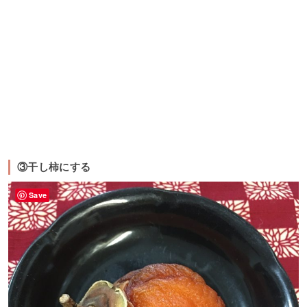
③干し柿にする
Save