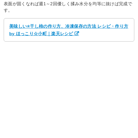
表面が固くなれば週1～2回優しく揉み水分を均等に抜けば完成で
す。
美味しい⭐干し柿の作り方、冷凍保存の方法 レシピ・作り方
by ほっこり☆小町｜楽天レシピ