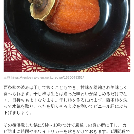
出典:
https://recipe.rakuten.co.jp/recipe/1580049351/
西条柿の渋みは干して抜くこともでき、甘味が凝縮され美味しく
食べられます。干し柿は生とは違った味わいが楽しめるだけでな
く、日持ちもよくなります。干し柿を作るにはまず、西条柿を洗
って水気を取り、へたを切りそろえ皮を剥いてビニール紐にぶら
下げましょう。
その後沸騰した鍋に5秒～10秒つけて風通しの良い所に干し、カ
ビ防止に焼酎やホワイトリカーを吹きかけておきます。1週間程で