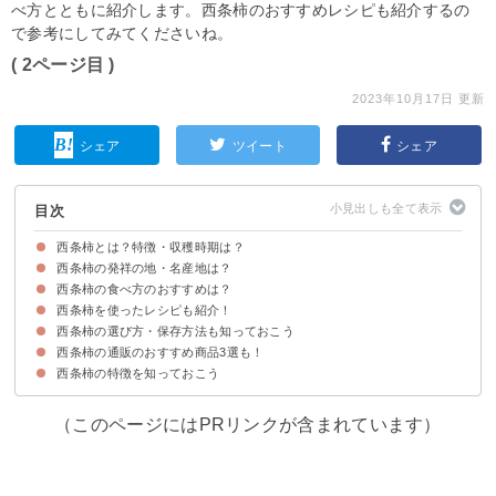
べ方とともに紹介します。西条柿のおすすめレシピも紹介するの
で参考にしてみてくださいね。
( 2ページ目 )
2023年10月17日 更新
シェア
ツイート
シェア
目次
西条柿とは？特徴・収穫時期は？
西条柿の発祥の地・名産地は？
西条柿とは糖度の高い渋柿
西条柿の収穫時期
西条柿の値段
西条柿の食べ方のおすすめは？
西条柿の発祥は「東広島市」
西条柿の名産地は「島根県」
西条柿を使ったレシピも紹介！
①渋抜きしてそのまま食べる
②熟し柿にする
③干し柿にする
④冷やしてシャーベットにする
西条柿の選び方・保存方法も知っておこう
①西条柿の白和え
②西条柿のゼリー
西条柿の通販のおすすめ商品3選も！
西条柿の選び方・食べ頃の見極め
西条柿は追熟度合いによって冷凍・冷蔵で保存しよう
西条柿の特徴を知っておこう
①渋抜き 西条柿5キロ詰（約28玉入） 鳥取県産 訳あり（ご自宅用）（4,980
②島根特産西条柿あわせ柿 冷蔵個装パック５kg箱(L～4L)（5,780円）
③島根産 ”スイートパーシモン あんぽ柿” 15～18玉 約700g 化粧箱（4,980
円）
円）
（このページにはPRリンクが含まれています）