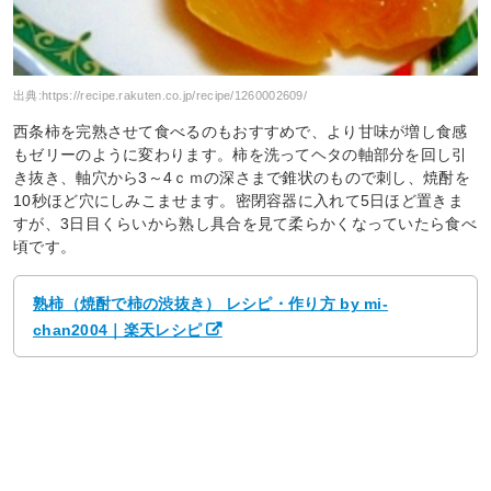
出典:
https://recipe.rakuten.co.jp/recipe/1260002609/
西条柿を完熟させて食べるのもおすすめで、より甘味が増し食感
もゼリーのように変わります。柿を洗ってヘタの軸部分を回し引
き抜き、軸穴から3～4ｃｍの深さまで錐状のもので刺し、焼酎を
10秒ほど穴にしみこませます。密閉容器に入れて5日ほど置きま
すが、3日目くらいから熟し具合を見て柔らかくなっていたら食べ
頃です。
熟柿（焼酎で柿の渋抜き） レシピ・作り方 by mi-
chan2004｜楽天レシピ