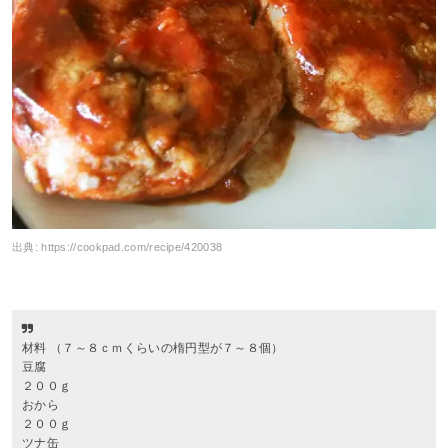
出典:
https://cookpad.com/recipe/420038
材料 （７～８ｃｍくらいの楕円型が７～８個）
豆腐
２００ｇ
おから
２００ｇ
ツナ缶