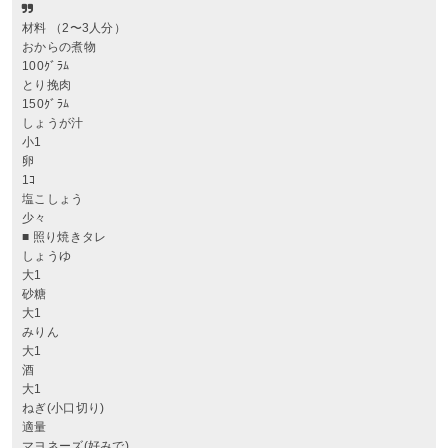
材料 （2〜3人分）
おからの煮物
100ｸﾞﾗﾑ
とり挽肉
150ｸﾞﾗﾑ
しょうが汁
小1
卵
1ｺ
塩こしょう
少々
■ 照り焼きタレ
しょうゆ
大1
砂糖
大1
みりん
大1
酒
大1
ねぎ(小口切り)
適量
マヨネーズ(好みで)