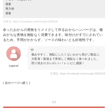
適量
薄力粉
適量
引用元: https://cookpad.com/recipe/1399139
余ったおからの煮物をリメイクして作るおからハンバーグは、傷
みがちな煮物を無駄なく消費できます。味付けがすでにされてい
るため、手間がかからず、ソースの味わいとも好相性です。
傷みやすく、無駄にしたくないおから煮がご馳走に
大変身！最後まで美味しく無駄なく食べれました。
照り焼きのタレがいい！レシピに感謝！
sapnet
引用元: https://cookpad.com/recipe/1399139
( 次のページへ続く )
3/5