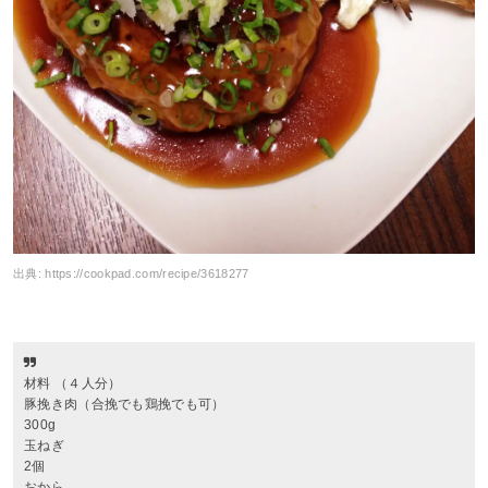
出典:
https://cookpad.com/recipe/3618277
材料 （４人分）
豚挽き肉（合挽でも鶏挽でも可）
300g
玉ねぎ
2個
おから