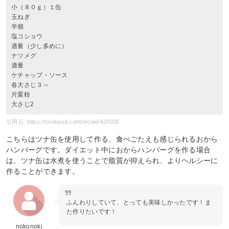
小（８０ｇ）１缶
玉ねぎ
半個
塩コショウ
適量（少し多めに）
ナツメグ
適量
ケチャップ・ソース
各大さじ３～
片栗粉
大さじ2
引用元: https://cookpad.com/recipe/420038
こちらはツナ缶を使用して作る、食べごたえも感じられるおから
ハンバーグです。ダイエット中におからハンバーグを作る場合
は、ツナ缶は水煮を使うことで脂質が抑えられ、よりヘルシーに
作ることができます。
ふんわりしていて、とっても美味しかったです！ま
た作りたいです！
nokonoki