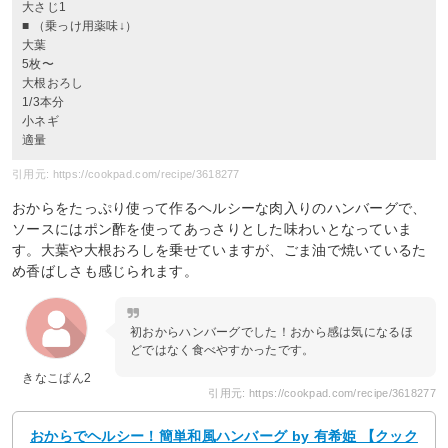
大さじ1
■ （乗っけ用薬味↓）
大葉
5枚〜
大根おろし
1/3本分
小ネギ
適量
引用元: https://cookpad.com/recipe/3618277
おからをたっぷり使って作るヘルシーな肉入りのハンバーグで、
ソースにはポン酢を使ってあっさりとした味わいとなっていま
す。大葉や大根おろしを乗せていますが、ごま油で焼いているた
め香ばしさも感じられます。
初おからハンバーグでした！おから感は気になるほ
どではなく食べやすかったです。
きなこぱん2
引用元: https://cookpad.com/recipe/3618277
おからでヘルシー！簡単和風ハンバーグ by 有希姫 【クック