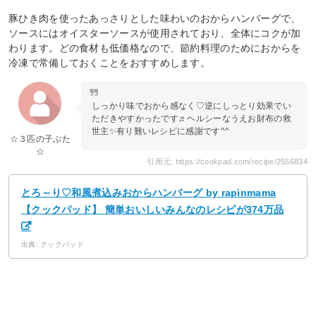
豚ひき肉を使ったあっさりとした味わいのおからハンバーグで、
ソースにはオイスターソースが使用されており、全体にコクが加
わります。どの食材も低価格なので、節約料理のためにおからを
冷凍で常備しておくことをおすすめします。
しっかり味でおから感なく♡逆にしっとり効果でい
ただきやすかったです♬ヘルシーなうえお財布の救
世主✨有り難いレシピに感謝です^^
☆３匹の子ぶた
☆
引用元: https://cookpad.com/recipe/2556834
とろ～り♡和風煮込みおからハンバーグ by rapinmama
【クックパッド】 簡単おいしいみんなのレシピが374万品
出典: クックパッド