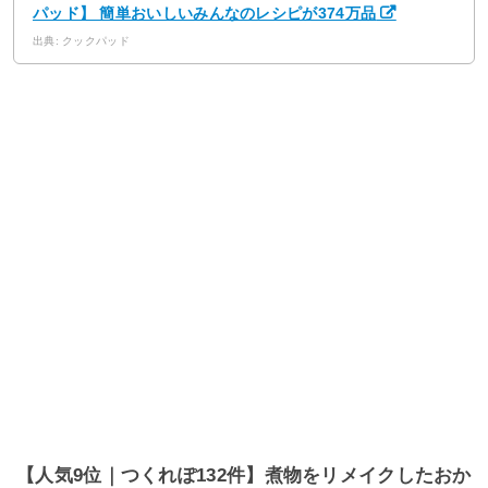
パッド】 簡単おいしいみんなのレシピが374万品
出典: クックパッド
【人気9位｜つくれぽ132件】煮物をリメイクしたおか