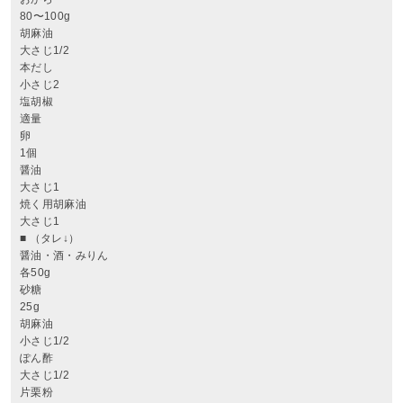
80〜100g
胡麻油
大さじ1/2
本だし
小さじ2
塩胡椒
適量
卵
1個
醤油
大さじ1
焼く用胡麻油
大さじ1
■ （タレ↓）
醤油・酒・みりん
各50g
砂糖
25g
胡麻油
小さじ1/2
ぽん酢
大さじ1/2
片栗粉