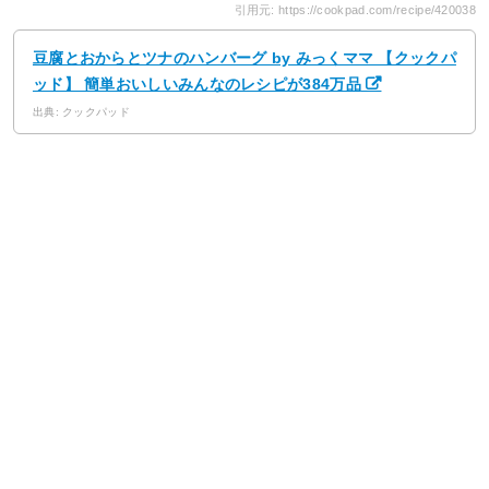
引用元: https://cookpad.com/recipe/420038
豆腐とおからとツナのハンバーグ by みっくママ 【クックパ
ッド】 簡単おいしいみんなのレシピが384万品
出典: クックパッド