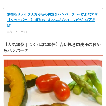
煮物をリメイク★おからの照焼きハンバーグ by ゆあなママ
【クックパッド】 簡単おいしいみんなのレシピが374万品
出典: クックパッド
【人気10位｜つくれぽ125件】合い挽き肉使用のおか
らハンバーグ