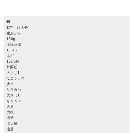
材料 （2人分）
生おから
150g
木綿豆腐
1／4丁
ネギ
10cm位
片栗粉
大さじ1
塩コショウ
少々
サラダ油
大さじ1
キャベツ
適量
大根
適量
ポン酢
適量