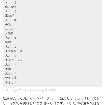
２００ｇ
生おから
１２０ｇ
玉ねぎ
１／２個
牛乳
100㏄
片栗粉
大さじ３
塩麹
大さじ１
★中農ソース
大さじ１
★ケチャップ
大さじ１
★酒
大さじ１
サラダ油
大さじ１
引用元: https://cookpad.com/recipe/2126503
塩麹が入ったおからハンバーグは、口当たりがしっとりとしてお
り、冷めても美味しいまま食べられます。パン粉や小麦粉ではな