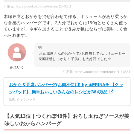
引用元: https://cookpad.com/recipe/1143581
木綿豆腐とおからを混ぜ合わせて作る、ボリュームがあり柔らか
な食感のハンバーグです。2人分でおからは150gとたくさん使っ
ていますが、ネギを加えることで臭みが気にならずに美味しく食
べられます。
お豆腐屋さんのおからで♪お肉無しでもボリューミー
&満腹感しっかり！子供にも大好評でした☆
みれいく
引用元: https://cookpad.com/recipe/1143581
おから＆豆腐ハンバーグ(お肉不使用) by ❀ERINA❀ 【クッ
クパッド】 簡単おいしいみんなのレシピが384万品
出典: クックパッド
【人気13位｜つくれぽ48件】おろし玉ねぎソースが美
味しいおからハンバーグ