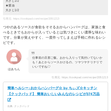
大さじ1/2
★醤油
大さじ1/2
引用元: https://cookpad.com/recipe/2051213
つやのあるソースが食欲をそそるおからハンバーグは、家族と食
べるときでもおからが入っているとは気づきにくい濃厚な味わい
です。分量が覚えやすく、一度作ってしまえば手軽に作れるレシ
ピです。
仕事前の旦那ご飯。おから入りって気付いてないか
も！あとからソースかけるの、ツヤツヤテリテリで
いいですね♡
ほあちん
引用元: https://cookpad.com/recipe/2051213
簡単ヘルシー♪おからハンバーグ☆ by ちぃズ☆キッチン
【クックパッド】 簡単おいしいみんなのレシピが374万品
出典: クックパッド