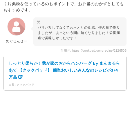
く片栗粉を使っているのもポイントで、お弁当のおかずとしても
おすすめです。
パサパサしてなくてねっとりの食感。倍の量で作り
ましたが、あっという間に無くなりました！栄養満
点で美味しかったです！
めぐせんせー
引用元: https://cookpad.com/recipe/2126503
しっとり柔らか！我が家のおからハンバーグ by まんまるら
あて 【クックパッド】 簡単おいしいみんなのレシピが374
万品
出典: クックパッド