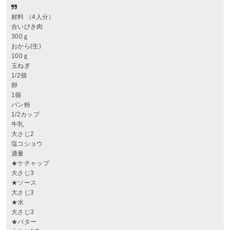
材料 （4人分）
合いびき肉
300ｇ
おから(生)
100ｇ
玉ねぎ
1/2個
卵
1個
パン粉
1/2カップ
牛乳
大さじ2
塩コショウ
適量
★ケチャップ
大さじ3
★ソース
大さじ3
★水
大さじ3
★バター