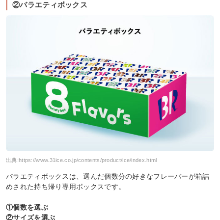
②バラエティボックス
出典:
https://www.31ice.co.jp/contents/product/ice/index.html
バラエティボックスは、選んだ個数分の好きなフレーバーが箱詰
めされた持ち帰り専用ボックスです。
①個数を選ぶ
②サイズを選ぶ