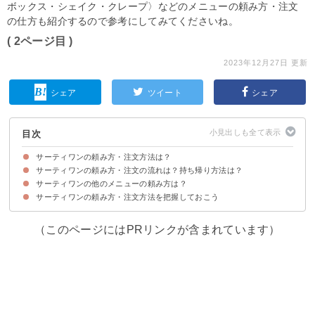
ボックス・シェイク・クレープ〉などのメニューの頼み方・注文
の仕方も紹介するので参考にしてみてくださいね。
( 2ページ目 )
2023年12月27日 更新
シェア
ツイート
シェア
目次
サーティワンの頼み方・注文方法は？
サーティワンの頼み方・注文の流れは？持ち帰り方法は？
サーティワンの他のメニューの頼み方は？
①店内飲食か持ち帰りを選ぶ
②コーンかカップを選ぶ
③サイズと個数を選ぶ
④フレーバーを選ぶ
サーティワンの頼み方・注文方法を把握しておこう
①ハンドパック
②バラエティボックス
③サンデー
④シェイク
⑤クレープ
（このページにはPRリンクが含まれています）