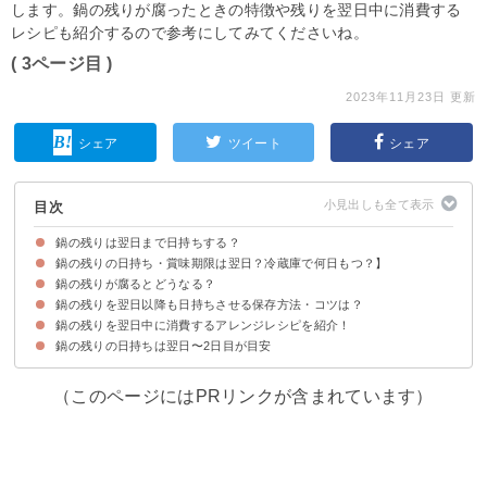
します。鍋の残りが腐ったときの特徴や残りを翌日中に消費する
レシピも紹介するので参考にしてみてくださいね。
( 3ページ目 )
2023年11月23日 更新
シェア
ツイート
シェア
目次
鍋の残りは翌日まで日持ちする？
鍋の残りの日持ち・賞味期限は翌日？冷蔵庫で何日もつ？】
鍋の残りが腐るとどうなる？
鍋の残りはそのまま常温だと日持ちしないため翌日までが安全
鍋の残りは冷蔵保存では翌日〜2日目までOK
鍋の残りを翌日以降も日持ちさせる保存方法・コツは？
①匂いの特徴
②見た目の特徴
③味わいの特徴
鍋の残りを翌日中に消費するアレンジレシピを紹介！
鍋の残りの具材と汁をタッパーで別々に分けて冷凍しよう
鍋の残りの日持ちは翌日〜2日目が目安
①豚しゃぶうどん
②鍋の残り汁で雑炊
③鍋の残りで作る味噌ラーメン
④レモン鍋の残りで作るパスタ
⑤水炊きのだしで作るトマト鍋
⑥あんかけ丼
（このページにはPRリンクが含まれています）