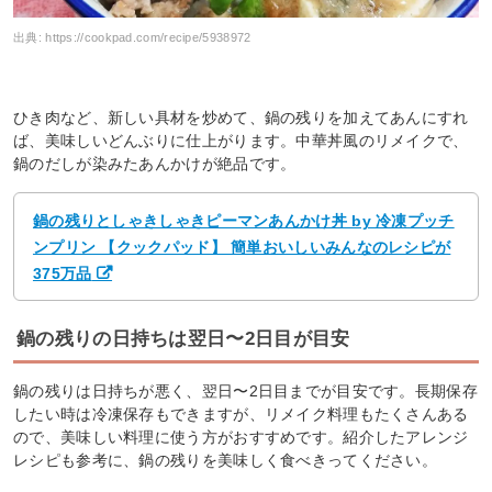
出典:
https://cookpad.com/recipe/5938972
ひき肉など、新しい具材を炒めて、鍋の残りを加えてあんにすれ
ば、美味しいどんぶりに仕上がります。中華丼風のリメイクで、
鍋のだしが染みたあんかけが絶品です。
鍋の残りとしゃきしゃきピーマンあんかけ丼 by 冷凍プッチ
ンプリン 【クックパッド】 簡単おいしいみんなのレシピが
375万品
鍋の残りの日持ちは翌日〜2日目が目安
鍋の残りは日持ちが悪く、翌日〜2日目までが目安です。長期保存
したい時は冷凍保存もできますが、リメイク料理もたくさんある
ので、美味しい料理に使う方がおすすめです。紹介したアレンジ
レシピも参考に、鍋の残りを美味しく食べきってください。