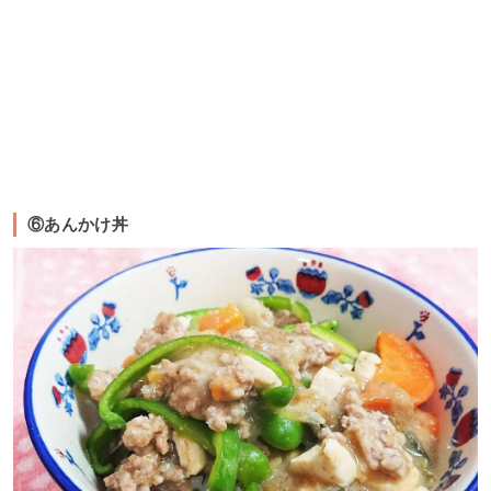
⑥あんかけ丼