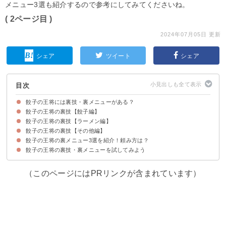
メニュー3選も紹介するので参考にしてみてくださいね。
( 2ページ目 )
2024年07月05日 更新
シェア
ツイート
シェア
目次
餃子の王将には裏技・裏メニューがある？
餃子の王将の裏技【餃子編】
餃子の王将の裏技【ラーメン編】
①餃子を両面焼きにする
②餃子をよく焼き・うす焼きにする
③卓上に無くても注文できる調味料がある
④ニンニクゼロ餃子
⑤揚げ餃子にする
餃子の王将の裏技【その他編】
①麺の硬さを調整する
②スープの量や味の濃さを調整する
餃子の王将の裏メニュー3選を紹介！頼み方は？
①あんだく・あん抜きにする
②大盛りは+130円（税抜）で可能
③トッピング増し・抜き
④味の濃さを調整する
⑤お茶
⑥ギガントメニュー
⑦よく揚げが注文できる
⑧マジックパウダーが貰える
⑨マジックパウダーで炒飯を作ってもらえる
⑩天津飯のあんの味の変更ができる
餃子の王将の裏技・裏メニューを試してみよう
①天津飯あん抜き＋麻婆豆腐辛さ控えめ
②キムチラーメン大盛りチャーシュー抜き＋餃子よく焼き
③天津飯あんだく＋餃子両面焼き
（このページにはPRリンクが含まれています）