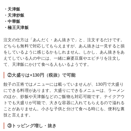
・天津飯
・天津炒飯
・中華飯
・極王天津飯
注文の仕方は「あんだく・あん抜きで」と、注文するだけです。
どちらも無料で対応してもらえますが、あん抜きは一見すると損
をしているように感じるかもしれません。しかし、あん抜きをあ
えてしている人の中には、一緒に麻婆豆腐やエビチリを注文し
て、天津飯にかけて食べる人もいるようです。
②大盛りは+130円（税抜）で可能
餃子の王将ではメニューには載っていませんが、130円で大盛り
にできる料理があります。大盛りにできるメニューは、ラーメン
のほか、炒飯や天津飯などのご飯物も対応可能です。テイクアウ
トでも大盛りが可能で、大きな容器に入れてもらえるので溢れる
ことがありません。小さな子供と分けて食べる時にも、便利な裏
技と言えます。
③トッピング増し・抜き