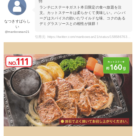
ランチにステーキガスト本日限定の食べ放題を注
文。カットステーキは柔らかくて美味しい。ハンバ
ーグはスパイスの効いたワイルドな味、コクのある
なつきすばらし
デミグラスソースとの相性が抜群！
い
@manbowsan21
引用元: https://twitter.com/manbowsan21/status/1585867631990493184