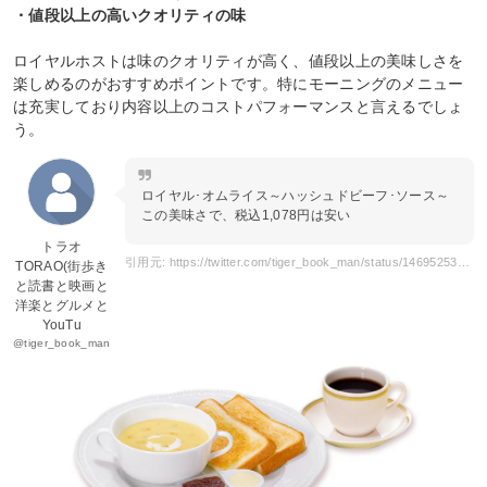
・値段以上の高いクオリティの味
ロイヤルホストは味のクオリティが高く、値段以上の美味しさを
楽しめるのがおすすめポイントです。特にモーニングのメニュー
は充実しており内容以上のコストパフォーマンスと言えるでしょ
う。
ロイヤル･オムライス～ハッシュドビーフ･ソース～
この美味さで、税込1,078円は安い
トラオ
引用元: https://twitter.com/tiger_book_man/status/1469525301457993732
TORAO(街歩き
と読書と映画と
洋楽とグルメと
YouTu
@tiger_book_man