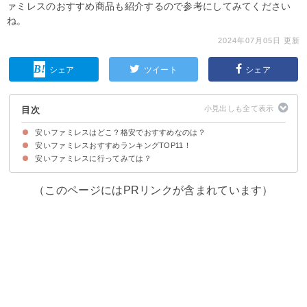
ァミレスのおすすめ商品も紹介するので参考にしてみてください
ね。
2024年07月05日 更新
シェア
ツイート
シェア
目次
安いファミレスはどこ？格安でおすすめなのは？
安いファミレスおすすめランキングTOP11！
安いファミレスに行ってみては？
11位：ステーキガスト
10位：ロイヤルホスト
9位：ジョナサン
8位：デニーズ
7位：びっくりドンキー
6位：ココス
5位：ジョリーパスタ
4位：バーミヤン
3位：ガスト
2位：ジョイフル
1位：サイゼリヤ
（このページにはPRリンクが含まれています）