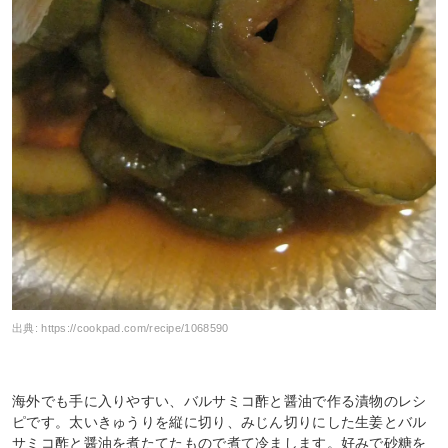
出典:
https://cookpad.com/recipe/1068590
海外でも手に入りやすい、バルサミコ酢と醤油で作る漬物のレシ
ピです。太いきゅうりを縦に切り、みじん切りにした生姜とバル
サミコ酢と醤油を煮たてたもので煮て冷まします。好みで砂糖を