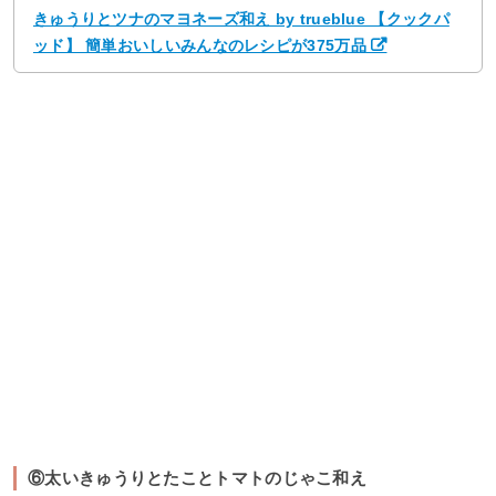
きゅうりとツナのマヨネーズ和え by trueblue 【クックパ
ッド】 簡単おいしいみんなのレシピが375万品
⑥太いきゅうりとたことトマトのじゃこ和え