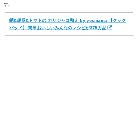
す。
蛸&胡瓜&トマトの カリジャコ和え by yesmama 【クック
パッド】 簡単おいしいみんなのレシピが375万品