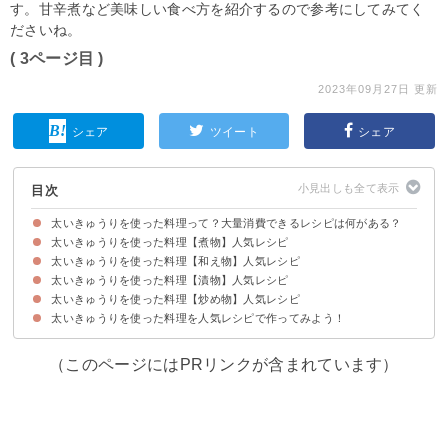
す。甘辛煮など美味しい食べ方を紹介するので参考にしてみてく
ださいね。
( 3ページ目 )
2023年09月27日 更新
シェア
ツイート
シェア
目次
太いきゅうりを使った料理って？大量消費できるレシピは何がある？
太いきゅうりを使った料理【煮物】人気レシピ
太いきゅうりを使った料理【和え物】人気レシピ
①白だしで煮る煮物
②大量消費できる太いきゅうりのあんかけ
③めんつゆを使ったおばけきゅうりの煮物
④太いきゅうりと牛肉の甘辛煮
⑤太いきゅうりと鯖缶の煮物
⑥太いきゅうりのスープ煮
太いきゅうりを使った料理【漬物】人気レシピ
①太いきゅうりの酢味噌和え
②太いきゅうりの塩昆布和え
③おばけきゅうりでも美味しいなめたけ和え
④太いきゅうりの旨味和え
⑤子供が喜ぶ太いきゅうりとツナのマヨネーズ和え
⑥太いきゅうりとたことトマトのじゃこ和え
太いきゅうりを使った料理【炒め物】人気レシピ
①バルサミコ酢を使った太いきゅうりの漬物
②太いきゅうりの浅漬け
③太いきゅうりの中華風漬物
④太いきゅうりの減塩漬物
⑤太いきゅうりを大量消費できる醤油漬け
太いきゅうりを使った料理を人気レシピで作ってみよう！
①太いきゅうりとナスの味噌炒め
②太いきゅうりのピリ辛炒め
③太いきゅうりのチャンプルー
④太いきゅうりのおかか炒め
⑤おばけきゅうりの中華炒め
（このページにはPRリンクが含まれています）