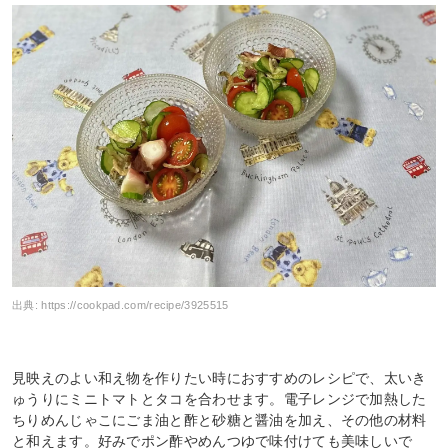
出典:
https://cookpad.com/recipe/3925515
見映えのよい和え物を作りたい時におすすめのレシピで、太いき
ゅうりにミニトマトとタコを合わせます。電子レンジで加熱した
ちりめんじゃこにごま油と酢と砂糖と醤油を加え、その他の材料
と和えます。好みでポン酢やめんつゆで味付けても美味しいで