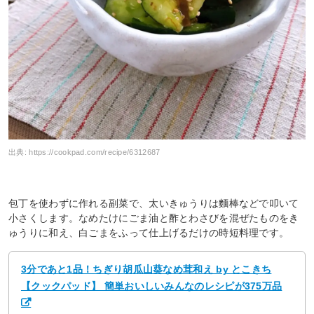
出典:
https://cookpad.com/recipe/6312687
包丁を使わずに作れる副菜で、太いきゅうりは麵棒などで叩いて
小さくします。なめたけにごま油と酢とわさびを混ぜたものをき
ゅうりに和え、白ごまをふって仕上げるだけの時短料理です。
3分であと1品！ちぎり胡瓜山葵なめ茸和え by とこきち
【クックパッド】 簡単おいしいみんなのレシピが375万品