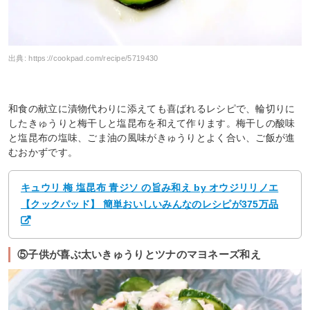
出典:
https://cookpad.com/recipe/5719430
和食の献立に漬物代わりに添えても喜ばれるレシピで、輪切りに
したきゅうりと梅干しと塩昆布を和えて作ります。梅干しの酸味
と塩昆布の塩味、ごま油の風味がきゅうりとよく合い、ご飯が進
むおかずです。
キュウリ 梅 塩昆布 青ジソ の旨み和え by オウジリリノエ
【クックパッド】 簡単おいしいみんなのレシピが375万品
⑤子供が喜ぶ太いきゅうりとツナのマヨネーズ和え