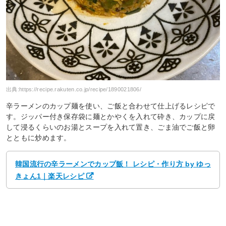
出典:
https://recipe.rakuten.co.jp/recipe/1890021806/
辛ラーメンのカップ麺を使い、ご飯と合わせて仕上げるレシピで
す。ジッパー付き保存袋に麺とかやくを入れて砕き、カップに戻
して浸るくらいのお湯とスープを入れて置き、ごま油でご飯と卵
とともに炒めます。
韓国流行の辛ラーメンでカップ飯！ レシピ・作り方 by ゆっ
きょん1｜楽天レシピ