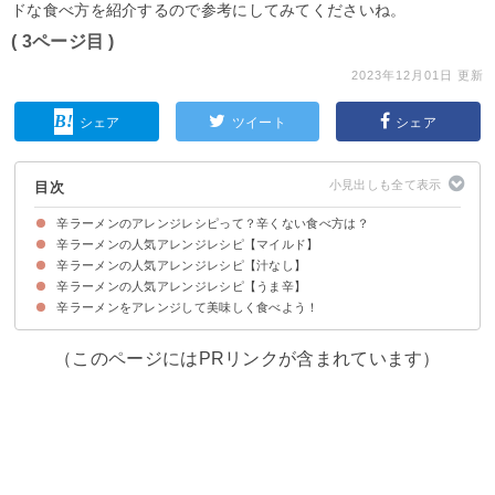
ドな食べ方を紹介するので参考にしてみてくださいね。
( 3ページ目 )
2023年12月01日 更新
シェア
ツイート
シェア
目次
辛ラーメンのアレンジレシピって？辛くない食べ方は？
辛ラーメンの人気アレンジレシピ【マイルド】
辛ラーメンの人気アレンジレシピ【汁なし】
①ウインナーと卵とチーズで甘辛辛ラーメン
②味噌と野菜でからさを和らげる辛ラーメン鍋
③牛乳とチーズでクリーミーな辛ラーメン＆リゾット
④初心者でも食べやすい辛ラーメンカルボナーラ
⑤辛ラーメンでインスタントトッポッキ
⑥豆乳でマイルドにする辛ラーメン
⑦ごま油と野菜がきいたマイルド辛ラーメン
辛ラーメンの人気アレンジレシピ【うま辛】
①トマト缶でイタリアンテイストな汁なし辛ラーメン
②汁なし辛ラーメンのカップ飯
③粉末スープで炒める辛ラーメン焼きそば
④辛ラーメンを使ったマイルド汁なし麺
⑤汁なし辛ラーメンのチーズタッカルビ風
辛ラーメンをアレンジして美味しく食べよう！
①調味料ちょい足しでうますぎ辛ラーメン
②公式サイトでも紹介された担々麺風辛ラーメン
③納豆トッピングでとろみのある辛ラーメン
④だしの素を使った辛くない辛ラーメン
⑤タイ風で美味しいココナッツ辛ラーメン
（このページにはPRリンクが含まれています）