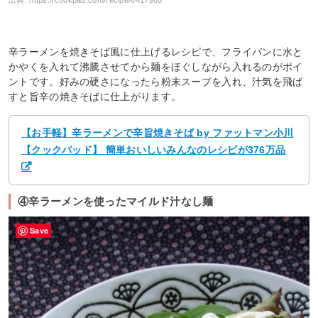
辛ラーメンを焼きそば風に仕上げるレシピで、フライパンに水と
かやくを入れて沸騰させてから麺をほぐしながら入れるのがポイ
ントです。好みの硬さになったら粉末スープを入れ、汁気を飛ば
すと旨辛の焼きそばに仕上がります。
【お手軽】辛ラーメンで辛旨焼きそば by ファットマン小川
【クックパッド】 簡単おいしいみんなのレシピが376万品
④辛ラーメンを使ったマイルド汁なし麺
Save