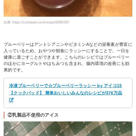
出典:
https://cookpad.com/recipe/6892097
ブルーベリーはアントシアニンやビタミンAなどの栄養素が豊富に
入っているため、おやつや朝食にラッシーにすることで、一日を
健康に過ごすことができます。こちらのレシピではブルーベリー
のほかにヨーグルトやはちみつも含まれ、腸内環境の改善にも効
果的です。
冷凍ブルーベリーで☆ブルーベリーラッシー by アイコ15
【クックパッド】 簡単おいしいみんなのレシピが376万品
②乳製品不使用のアイス