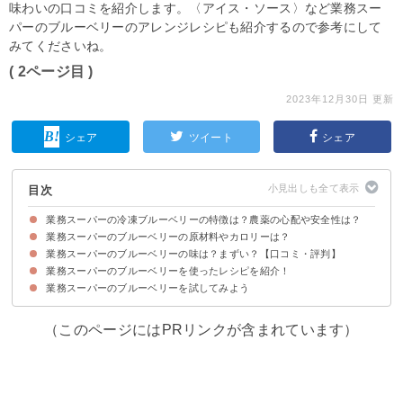
味わいの口コミを紹介します。〈アイス・ソース〉など業務スー
パーのブルーベリーのアレンジレシピも紹介するので参考にして
みてくださいね。
( 2ページ目 )
2023年12月30日 更新
シェア
ツイート
シェア
目次
業務スーパーの冷凍ブルーベリーの特徴は？農薬の心配や安全性は？
業務スーパーのブルーベリーの原材料やカロリーは？
値段など業務スーパーのブルーベリーの商品情報
業務スーパーのブルーベリーは安全性・農薬も問題なし
業務スーパーのブルーベリーの味は？まずい？【口コミ・評判】
業務スーパーのブルーベリーの原材料
業務スーパーのブルーベリーのカロリー・糖質など栄養成分
業務スーパーのブルーベリーを使ったレシピを紹介！
業務スーパーのブルーベリーの味わい・食感
口コミ①業務スーパーのブルーベリーを美味しいと感じる人の口コミ
口コミ②業務スーパーのブルーベリーをまずいと感じる人の口コミ
業務スーパーのブルーベリーを試してみよう
①ブルーベリーラッシー
②乳製品不使用のアイス
③ブルーベリーソース
④レアチーズケーキ
⑤ゼリームースケーキ
（このページにはPRリンクが含まれています）