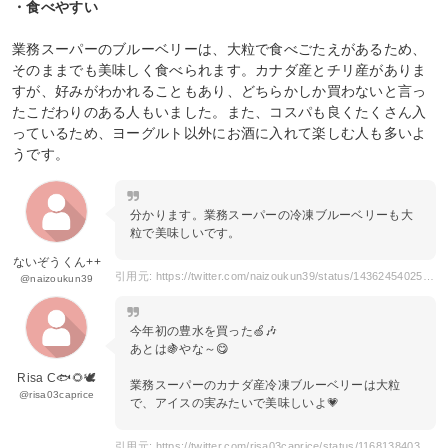
・食べやすい
業務スーパーのブルーベリーは、大粒で食べごたえがあるため、
そのままでも美味しく食べられます。カナダ産とチリ産がありま
すが、好みがわかれることもあり、どちらかしか買わないと言っ
たこだわりのある人もいました。また、コスパも良くたくさん入
っているため、ヨーグルト以外にお酒に入れて楽しむ人も多いよ
うです。
分かります。業務スーパーの冷凍ブルーベリーも大
粒で美味しいです。
ないぞうくん++
引用元: https://twitter.com/naizoukun39/status/1436245402559266816
@naizoukun39
今年初の豊水を買った🍏🎶
あとは🍇やな～😋
Risa C🐟🌻🕊
業務スーパーのカナダ産冷凍ブルーベリーは大粒
@risa03caprice
で、アイスの実みたいで美味しいよ💗
引用元: https://twitter.com/risa03caprice/status/1168138403314978816