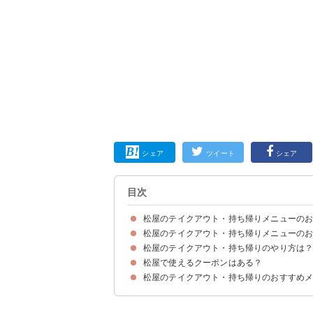
シェア
ツイート
シェア
目次
松屋のテイクアウト・持ち帰りメニューの
松屋のテイクアウト・持ち帰りメニューのお
松屋のテイクアウト・持ち帰りのやり方は
15位：カルビ焼肉定食（730円）
14位：おろしポン酢牛めし（530円）
13位：たっぷりチーズのごろごろ煮込みチキンカ
12位：牛豆腐キムチチゲセット（590円）
11位：牛めしトリオわくわくセット（1220円）
10位：たっぷりチーズ牛めし（550円）
9位：牛焼ビビン丼（590円）
8位：オリジナルカレー（480円）
7位：黒毛和牛入り粗挽きハンバーグのビーフシチ
6位：牛めしランチ（生玉子）（500円）
5位：キムチーズ牛めし（590円）
4位：キムカル丼（550円）
3位：ネギたっぷり旨辛ネギたま牛めし（530円
2位：オリジナルカレギュウ（680円）
1位：牛めし（380円）
松屋で使えるクーポンはある？
①店舗に行って直接注文する
②店舗に電話をして注文・引き取り時間を予約す
③ネットサイトから注文・引き取り時間を設定す
松屋のテイクアウト・持ち帰りのおすすめ