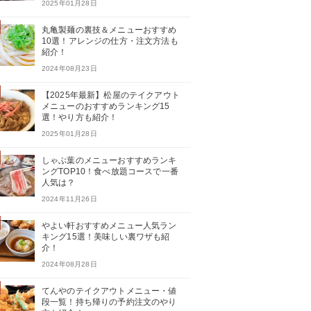
2025年01月28日
丸亀製麺の裏技＆メニューおすすめ
10選！アレンジの仕方・注文方法も
紹介！
2024年08月23日
【2025年最新】松屋のテイクアウト
メニューのおすすめランキング15
選！やり方も紹介！
2025年01月28日
しゃぶ葉のメニューおすすめランキ
ングTOP10！食べ放題コースで一番
人気は？
2024年11月26日
やよい軒おすすめメニュー人気ラン
キング15選！美味しい裏ワザも紹
介！
2024年08月28日
てんやのテイクアウトメニュー・値
段一覧！持ち帰りの予約注文のやり