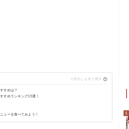
おすすめは？
すすめランキング15選！
？
レー（780円）
ュー定食（980円）
）
る
る
1
メニューを食べてみよう！