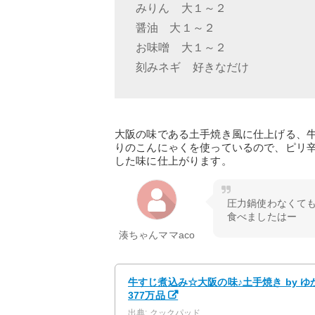
みりん 大１～２
醤油 大１～２
お味噌 大１～２
刻みネギ 好きなだけ
大阪の味である土手焼き風に仕上げる、
りのこんにゃくを使っているので、ピリ
した味に仕上がります。
圧力鍋使わなくて
食べましたはー
湊ちゃんママaco
牛すじ煮込み☆大阪の味♪土手焼き by ゆ
377万品
出典: クックパッド