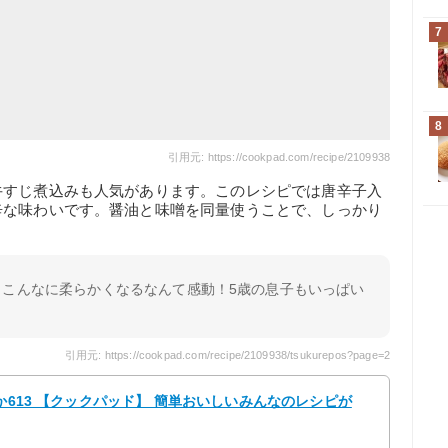
7
8
引用元: https://cookpad.com/recipe/2109938
牛すじ煮込みも人気があります。このレシピでは唐辛子入
辛な味わいです。醤油と味噌を同量使うことで、しっかり
もこんなに柔らかくなるなんて感動！5歳の息子もいっぱい
引用元: https://cookpad.com/recipe/2109938/tsukurepos?page=2
か613 【クックパッド】 簡単おいしいみんなのレシピが