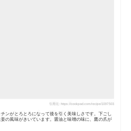
引用元: https://cookpad.com/recipe/1097503
ラチンがとろとろになって後を引く美味しさです。下ごし
生姜の風味がきいています。醤油と味噌の味に、鷹の爪が