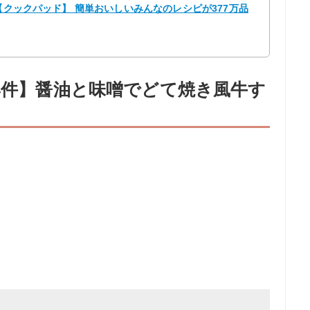
 【クックパッド】 簡単おいしいみんなのレシピが377万品
04件】醤油と味噌でどて焼き風牛す