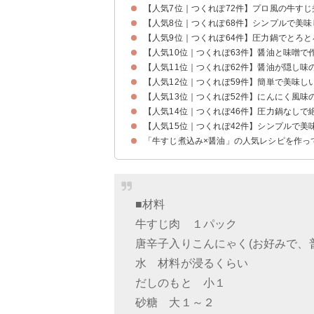
【人気7位｜つくれぽ72件】プロ風の牛すじ
【人気8位｜つくれぽ68件】シンプルで美
【人気9位｜つくれぽ64件】圧力鍋でとろ
【人気10位｜つくれぽ63件】醤油と味噌で
【人気11位｜つくれぽ62件】醤油が隠し味
【人気12位｜つくれぽ59件】簡単で美味し
【人気13位｜つくれぽ52件】にんにく風味
【人気14位｜つくれぽ46件】圧力鍋なしで
【人気15位｜つくれぽ42件】シンプルで美
「牛すじ煮込み×醤油」の人気レシピを作っ
■材料
牛すじ肉 １パック
唐辛子入りこんにゃく(お好みで、
水 材料が浸るくらい
だしのもと 小１
砂糖 大１～２