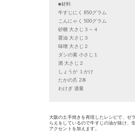
■材料
牛すじにく 850グラム
こんにゃく 500グラム
砂糖 大さじ３～４
醤油 大さじ３
味噌 大さじ２
ダシの素 小さじ１
酒 大さじ２
しょうが １かけ
たかの爪 2本
わけぎ 適量
大阪の土手焼きを再現したレシピで、ゼ
らえをしているので牛すじの油が抜け、
アクセントを加えます。