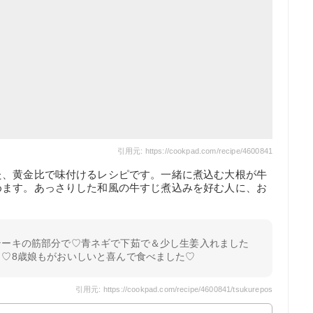
引用元: https://cookpad.com/recipe/4600841
た、黄金比で味付けるレシピです。一緒に煮込む大根が牛
めます。あっさりした和風の牛すじ煮込みを好む人に、お
テーキの筋部分で♡青ネギで下茹で＆少し生姜入れました
ロ♡8歳娘もがおいしいと喜んで食べました♡
引用元: https://cookpad.com/recipe/4600841/tsukurepos