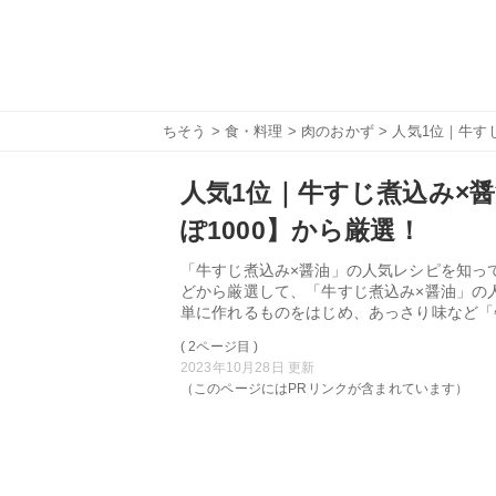
ちそう
>
食・料理
>
肉のおかず
> 人気1位｜牛す
人気1位｜牛すじ煮込み×醤
ぽ1000】から厳選！
「牛すじ煮込み×醤油」の人気レシピを知って
どから厳選して、「牛すじ煮込み×醤油」の
単に作れるものをはじめ、あっさり味など「
( 2ページ目 )
2023年10月28日 更新
（このページにはPRリンクが含まれています）