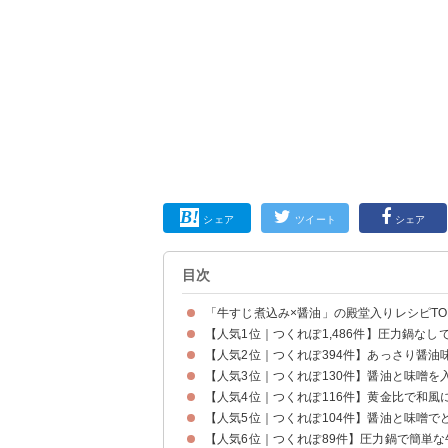
シェア
ツイート
シェア
目次
「牛すじ煮込み×醤油」の殿堂入りレシピTOP
【人気1位｜つくれぽ1,486件】圧力鍋な
【人気2位｜つくれぽ394件】あっさり醤油
【人気3位｜つくれぽ130件】醤油と味噌を
【人気4位｜つくれぽ116件】黄金比で和風
【人気5位｜つくれぽ104件】醤油と味噌
【人気6位｜つくれぽ89件】圧力鍋で簡単