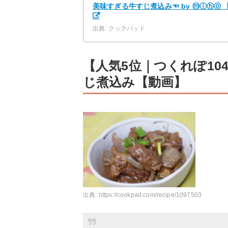
美味すぎる牛すじ煮込み☜ by ⓜⓘⓗⓞ
出典: クックパッド
【人気5位｜つくれぽ1
じ煮込み【動画】
出典:
https://cookpad.com/recipe/1097503