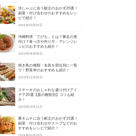
冷しゃぶに合う献立のおかず25選！
副菜・付け合わせのおすすめをレシ
ピで紹介！
2024年03月25日
沖縄料理「てびち」とは？豚足の煮
付け？食べ方や作り方・アレンジレ
シピのおすすめも紹介！
2023年09月09日
焼き鳥の種類・名前を部位別に一覧
で！野菜串のおすすめも紹介！
2023年12月29日
ステーキのおしゃれな盛り付けアイ
デア20選【皿の種類別】コツも紹
介！
2023年10月12日
豚キムチに合う献立のおかず25選！
副菜・付け合わせやスープなどのお
すすめをレシピで紹介！
2024年03月29日