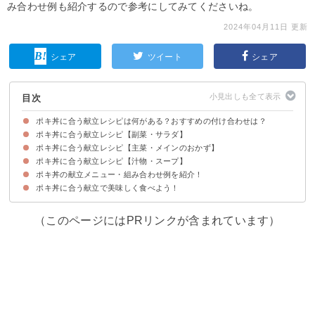
み合わせ例も紹介するので参考にしてみてくださいね。
2024年04月11日 更新
シェア
ツイート
シェア
目次
ポキ丼に合う献立レシピは何がある？おすすめの付け合わせは？
ポキ丼に合う献立レシピ【副菜・サラダ】
ポキ丼に合う献立レシピ【主菜・メインのおかず】
①付け合わせにおすすめ！ミニトマトのおひたし
②小松菜と油揚げの煮浸し
③トマトと豆のマリネサラダ
④スナップエンドウのナムル
⑤オクラのオイスターソース炒め
⑥にんじんのサラダ
⑦ナスのチーズ焼き
⑧三つ葉の和風オムレツ
ポキ丼に合う献立レシピ【汁物・スープ】
①ささみのバターソテー
②鮭と野菜の蒸し煮
③きのこのオーブン焼き
④豚肉のバルサミコ酢ソテー
⑤豆腐グラタン
⑥ガーリックシュリンプ
⑦牛肉と厚揚げの炒め物
ポキ丼の献立メニュー・組み合わせ例を紹介！
①かぼちゃの味噌汁
②新玉ねぎのコンソメスープ
③みょうがのお吸い物
④ほうれん草のかきたま汁
⑤春雨とわかめのスープ
ポキ丼に合う献立で美味しく食べよう！
献立メニュー例①マグロとアボカドのポキ丼をメインにしたい時におすすめ
献立メニュー例②サーモンを使ったハワイ風のポキ丼が食べたい時におすす
献立メニュー例③おもてなしにもおすすめ
め
（このページにはPRリンクが含まれています）