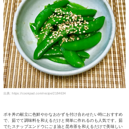
出典:
https://cookpad.com/recipe/2184634
ポキ丼の献立に色鮮やかなおかずを付け合わせたい時におすすめ
で、茹でて調味料を和えるだけと簡単に作れるのも人気です。茹
でたスナップエンドウにごま油と昆布茶を和えるだけで美味しい