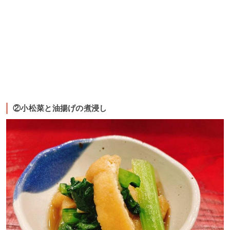
②小松菜と油揚げの煮浸し