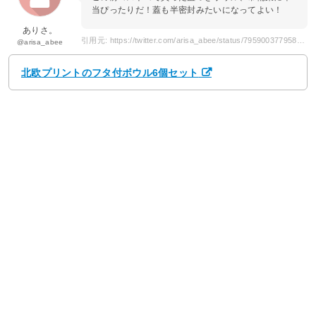
当ぴったりだ！蓋も半密封みたいになってよい！
ありさ。
引用元: https://twitter.com/arisa_abee/status/795900377958780928
@arisa_abee
北欧プリントのフタ付ボウル6個セット