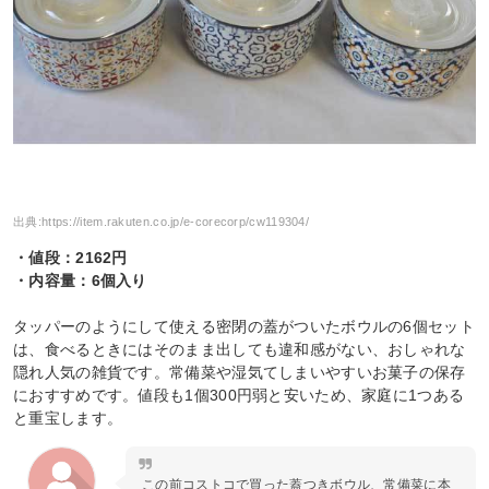
出典:
https://item.rakuten.co.jp/e-corecorp/cw119304/
・値段：2162円
・内容量：6個入り
タッパーのようにして使える密閉の蓋がついたボウルの6個セット
は、食べるときにはそのまま出しても違和感がない、おしゃれな
隠れ人気の雑貨です。常備菜や湿気てしまいやすいお菓子の保存
におすすめです。値段も1個300円弱と安いため、家庭に1つある
と重宝します。
この前コストコで買った蓋つきボウル、常備菜に本