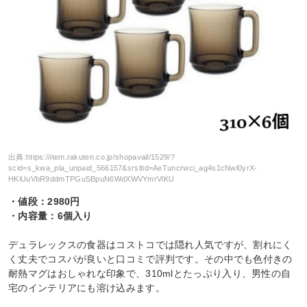
出典:
https://item.rakuten.co.jp/shopavail/1529/?
scid=s_kwa_pla_unpaid_566157&srsltid=AeTuncrwci_ag4s1cNwl0yrX-
HKiUuVbR9ddmTPGuSBpuN6WdXWVYmrVlKU
・値段：2980円
・内容量：6個入り
デュラレックスの食器はコストコでは隠れ人気ですが、割れにく
く丈夫でコスパが良いと口コミで評判です。その中でも色付きの
耐熱マグはおしゃれな印象で、310mlとたっぷり入り、男性の自
宅のインテリアにも溶け込みます。