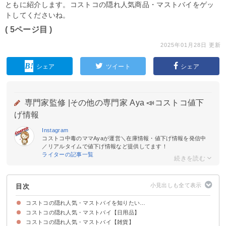
ともに紹介します。コストコの隠れ人気商品・マストバイをゲッ
トしてくださいね。
( 5ページ目 )
2025年01月28日 更新
シェア
ツイート
シェア
専門家監修 |
その他の専門家 Aya 📣コストコ値下
げ情報
Instagram
コストコ中毒のママAyaが運営＼在庫情報・値下げ情報を発信中
／リアルタイムで値下げ情報など提供してます！
ライターの記事一覧
目次
コストコの隠れ人気・マストバイを知りたい…
コストコの隠れ人気・マストバイ【日用品】
コストコの隠れ人気・マストバイ【雑貨】
10位：トイレクイックル
9位：メソッド ディッシュソープ
8位：エプソム＋ヒマラヤ バスソルト
7位：セタフィル モイスチャライジングクリーム
6位：オキシクリーン
5位：ドクターブロナーマジックソープ
4位：ジップロックバラエティーアソート保存袋
3位：香り付きキッチンバッグ
2位：ハウスホールドワイプ
1位：グラッドプレスンシール