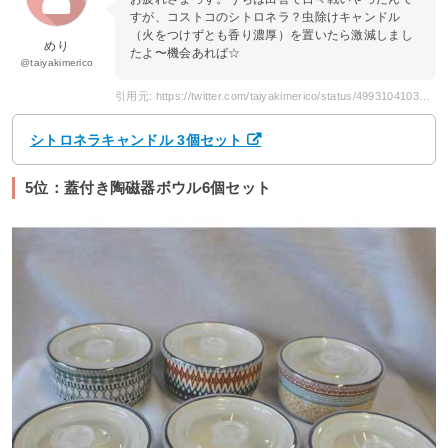
すが、コストコのシトロネラ？虫除けキャンドル
（火をつけずとも香り濃厚）を置いたら激減しまし
めり
たよ〜機会あれば☆
@taiyakimerico
引用元: https://twitter.com/taiyakimerico/status/499310410386796544
シトロネラキャンドル 3個セット
5位：蓋付き陶磁器ボウル6個セット