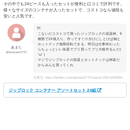
その中でも24ピースも入ったセットが便利と口コミで評判です。
様々なサイズのコンテナが入ったセットで、コストコなら値段も
安いと人気です。
こないだコストコで買ったジップロックの容器神。9
種類で24個入り。作ってすぐ小分けにしとけば鍋と
ホットクック無限回転できる。明日は仕事終わった
あまた
らちょっといい魚屋でブリ買ってブリ大根作るんだ(
@tatatata5737
˘ω˘ )
マジでジップロックの容器とホットクックは神器だ
からみんな買ってくれ
引用元: https://twitter.com/tatatata5737/status/1591420668880760832
ジップロック コンテナー アソートセット 24組