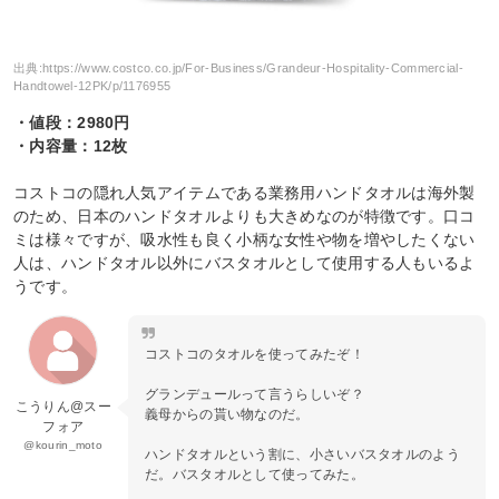
出典:
https://www.costco.co.jp/For-Business/Grandeur-Hospitality-Commercial-
Handtowel-12PK/p/1176955
・値段：2980円
・内容量：12枚
コストコの隠れ人気アイテムである業務用ハンドタオルは海外製
のため、日本のハンドタオルよりも大きめなのが特徴です。口コ
ミは様々ですが、吸水性も良く小柄な女性や物を増やしたくない
人は、ハンドタオル以外にバスタオルとして使用する人もいるよ
うです。
コストコのタオルを使ってみたぞ！
グランデュールって言うらしいぞ？
こうりん@スー
義母からの貰い物なのだ。
フォア
@kourin_moto
ハンドタオルという割に、小さいバスタオルのよう
だ。バスタオルとして使ってみた。