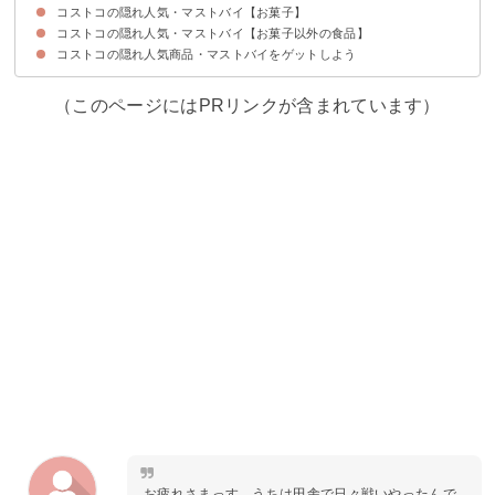
コストコの隠れ人気・マストバイ【お菓子】
10位：クリスマスぬいぐるみオーナメント
9位：HARIO水出し茶 ボトルアンドピッチャーセット
8位：キットパス ミディアム
7位：ジョーダン歯ブラシ8本セット
6位：シトロネラキャンドル
5位：蓋付き陶磁器ボウル6個セット
4位：業務用 ハンドタオル
3位：ジップロックバラエティーパック24ピースセット
2位：DURALEX デュラレックス リス エンピラブル マグ
1位：OXO・GoodGripsペーパータオルホルダー
コストコの隠れ人気・マストバイ【お菓子以外の食品】
10位：ショートブレッド
9位：ロックマリアクレープ
8位：パステルデナタ
7位：美味しいドーナツ。
6位：ラグジュアリーベルギービスケット
5位：リンツ リンドールチョコアソート
4位：ポップドッツ
3位：ダノン オイコス
2位：トリプルチーズタルト
1位：ティラミス・ドルチェ
コストコの隠れ人気商品・マストバイをゲットしよう
10位：バイカラークロワッサン
9位：三元豚のカツサンド
8位：若鶏の竜田揚げ
7位：AWATAMAオニオンスープ
6位：ロティサリーチキン
5位：プルコギビーフ
4位：シーフードアヒージョ
3位：ハイローラー
2位：国産さくらどりむね肉
1位：フルッティディマーレピザ
（このページにはPRリンクが含まれています）
お疲れさまっす。うちは田舎で日々戦いやったんで