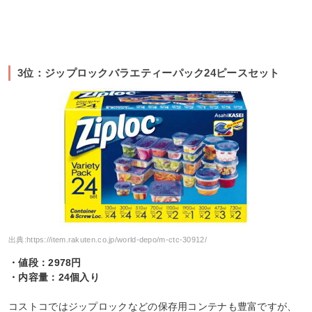
3位：ジップロックバラエティーパック24ピースセット
出典:
https://item.rakuten.co.jp/world-depo/m-ctc-30912/
・値段：2978円
・内容量：24個入り
コストコではジップロックなどの保存用コンテナも豊富ですが、