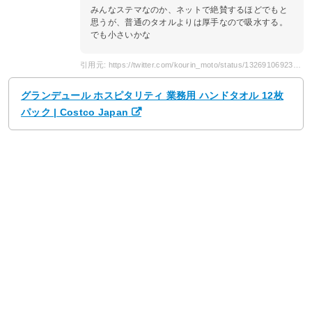
みんなステマなのか、ネットで絶賛するほどでもと
思うが、普通のタオルよりは厚手なので吸水する。
でも小さいかな
引用元: https://twitter.com/kourin_moto/status/1326910692360904707
グランデュール ホスピタリティ 業務用 ハンドタオル 12枚
パック | Costco Japan