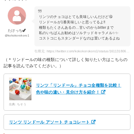
リンツのチョコはとても美味しいんだけど🤤
リンドールが1番美味しいと思ってるよ‼︎
種類もたくさんあるの…甘いのからbitterまで
たけっち🦖
私のいちばんお勧めはソルテッドキャラメル✨✨
@kokokorokoro1
コストコにもスタンダードなのは置いてあるよね
引用元: https://twitter.com/kokokorokoro1/status/1611318062766264322
（＊リンドールの味の種類について詳しく知りたい方はこちらの
記事を読んでみてください。）
リンツ「リンドール」チョコ全種類を比較！
色や味の違い・見分け方を紹介！
出典: ちそう
リンツ リンドール アソート チョコレート