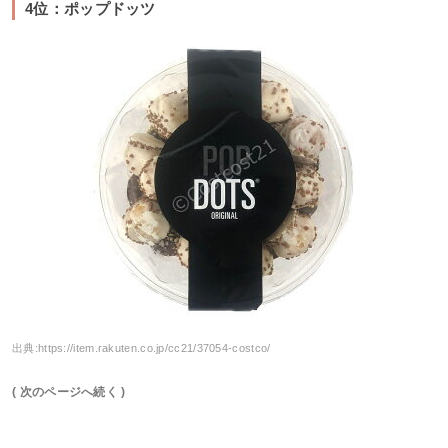
4位：ポップドッツ
出典:
https://item.rakuten.co.jp/cc21/37054-costco/
( 次のページへ続く )