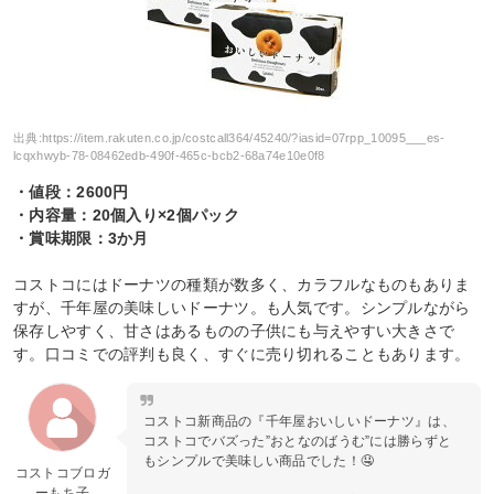
出典:
https://item.rakuten.co.jp/costcall364/45240/?iasid=07rpp_10095___es-
lcqxhwyb-78-08462edb-490f-465c-bcb2-68a74e10e0f8
・値段：2600円
・内容量：20個入り×2個パック
・賞味期限：3か月
コストコにはドーナツの種類が数多く、カラフルなものもありま
すが、千年屋の美味しいドーナツ。も人気です。シンプルながら
保存しやすく、甘さはあるものの子供にも与えやすい大きさで
す。口コミでの評判も良く、すぐに売り切れることもあります。
コストコ新商品の『千年屋おいしいドーナツ』は、
コストコでバズった”おとなのばうむ”には勝らずと
もシンプルで美味しい商品でした！🤤
コストコブロガ
ーもち子