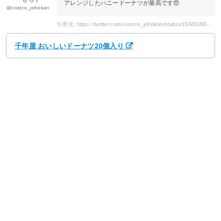
アレンジしたハニードーナツが最高です😍
@costco_johokan
引用元: https://twitter.com/costco_johokan/status/1556505535473545217
千年屋 おいしいドーナツ20個入り