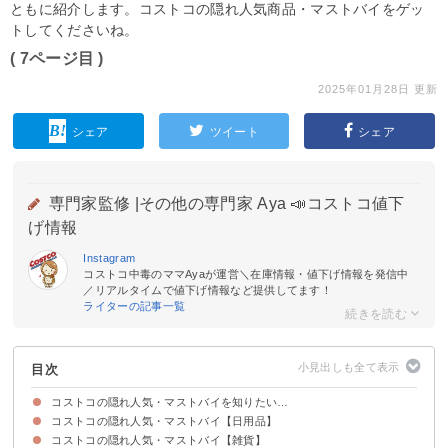
ともに紹介します。コストコの隠れ人気商品・マストバイをゲッ
トしてくださいね。
( 7ページ目 )
2025年01月28日 更新
シェア
ツイート
シェア
専門家監修 |
その他の専門家 Aya 📣コストコ値下
げ情報
Instagram
コストコ中毒のママAyaが運営＼在庫情報・値下げ情報を発信中
／リアルタイムで値下げ情報など提供してます！
ライターの記事一覧
目次
コストコの隠れ人気・マストバイを知りたい…
コストコの隠れ人気・マストバイ【日用品】
コストコの隠れ人気・マストバイ【雑貨】
10位：トイレクイックル
9位：メソッド ディッシュソープ
8位：エプソム＋ヒマラヤ バスソルト
7位：セタフィル モイスチャライジングクリーム
6位：オキシクリーン
5位：ドクターブロナーマジックソープ
4位：ジップロックバラエティーアソート保存袋
3位：香り付きキッチンバッグ
2位：ハウスホールドワイプ
1位：グラッドプレスンシール