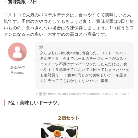
・賞味期限：3日
コストコで人気のパステルデナタは、食べやすくて美味しいと人
気です。子供のおやつとしてもちょうど良く、賞味期限は3日と短
いものの、食べきれない場合は冷凍保存しましょう。1つ買うとフ
ァンになる人の多い、おすすめの高コスパ商品です。
久しぶりに神の食べ物に出会った。コストコのパス
テルデナタ！今までホールのチーズケーキがコスト
コスイーツ不動のナンバーワンだったんだけど、食
まゆか⛅
べやすさ食感味全てにおいて上回ってしまった･･･次
@yuumai
も絶対買う･･･1個300円とかで美味しいケーキ屋さ
んに売っててもおかしくないやつ。優勝。
引用元: https://twitter.com/yuumai/status/1238391313394876416
7位：美味しいドーナツ。