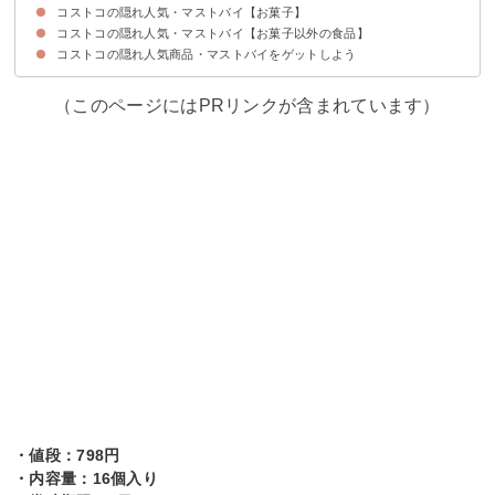
コストコの隠れ人気・マストバイ【お菓子】
10位：クリスマスぬいぐるみオーナメント
9位：HARIO水出し茶 ボトルアンドピッチャーセット
8位：キットパス ミディアム
7位：ジョーダン歯ブラシ8本セット
6位：シトロネラキャンドル
5位：蓋付き陶磁器ボウル6個セット
4位：業務用 ハンドタオル
3位：ジップロックバラエティーパック24ピースセット
2位：DURALEX デュラレックス リス エンピラブル マグ
1位：OXO・GoodGripsペーパータオルホルダー
コストコの隠れ人気・マストバイ【お菓子以外の食品】
10位：ショートブレッド
9位：ロックマリアクレープ
8位：パステルデナタ
7位：美味しいドーナツ。
6位：ラグジュアリーベルギービスケット
5位：リンツ リンドールチョコアソート
4位：ポップドッツ
3位：ダノン オイコス
2位：トリプルチーズタルト
1位：ティラミス・ドルチェ
コストコの隠れ人気商品・マストバイをゲットしよう
10位：バイカラークロワッサン
9位：三元豚のカツサンド
8位：若鶏の竜田揚げ
7位：AWATAMAオニオンスープ
6位：ロティサリーチキン
5位：プルコギビーフ
4位：シーフードアヒージョ
3位：ハイローラー
2位：国産さくらどりむね肉
1位：フルッティディマーレピザ
（このページにはPRリンクが含まれています）
・値段：798円
・内容量：16個入り