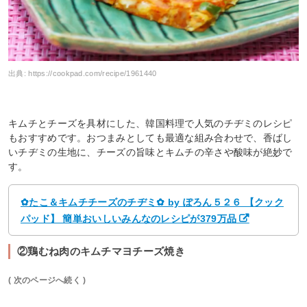
出典:
https://cookpad.com/recipe/1961440
キムチとチーズを具材にした、韓国料理で人気のチヂミのレシピ
もおすすめです。おつまみとしても最適な組み合わせで、香ばし
いチヂミの生地に、チーズの旨味とキムチの辛さや酸味が絶妙で
す。
✿たこ＆キムチチーズのチヂミ✿ by ぽろん５２６ 【クック
パッド】 簡単おいしいみんなのレシピが379万品
②鶏むね肉のキムチマヨチーズ焼き
( 次のページへ続く )