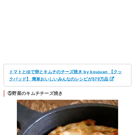
トマトとゆで卵とキムチのチーズ焼き by koujuan 【クッ
クパッド】 簡単おいしいみんなのレシピが379万品
⑤野菜のキムチチーズ焼き