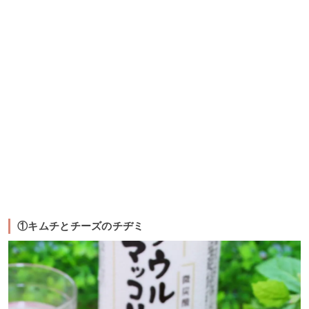
①キムチとチーズのチヂミ