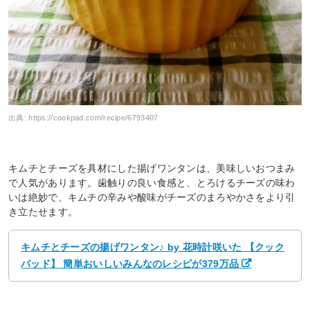
出典:
https://cookpad.com/recipe/6793407
キムチとチーズを具材にした揚げワンタンは、美味しいおつまみ
で人気があります。歯触りの良い食感と、とろけるチーズの味わ
いは絶妙で、キムチの辛みや酸味がチーズのまろやかさをより引
き立たせます。
キムチとチーズの揚げワンタン♪ by 花時計咲いた 【クック
パッド】 簡単おいしいみんなのレシピが379万品