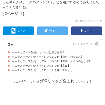
ったキムチやチーズのアレンジレシピを紹介するので参考にして
みてくださいね。
( 2ページ目 )
2023年11月02日 更新
シェア
ツイート
シェア
目次
キムチとチーズを使ったレシピは何がある？
キムチとチーズを使ったアレンジレシピ【副菜・おつまみ】
キムチとチーズを使ったアレンジレシピ【主菜・メインのおかず】
①厚揚げ豆腐のキムチチーズ焼き
②キムチとチーズだけでできるおつまみ和え
③じゃがいものキムチーズ和え
④トマトと卵のキムチチーズ焼き
⑤野菜のキムチチーズ焼き
⑥キムチチーズの揚げワンタン
⑦ごはんによく合うちくわのキムチチーズ炒め
キムチとチーズを使ったアレンジレシピ【主食】
①キムチとチーズのチヂミ
②鶏むね肉のキムチマヨチーズ焼き
③チーズ入り豆腐チゲ
④キムチチーズ肉じゃが
⑤キムチ入り韓国風春巻き
キムチとチーズを使った人気レシピを作ってみよう！
①焼きチーズキムチ餅
②キムチ入りチーズリゾット
③ラーメン入りプデチゲ
④キムチチーズチャーハン
⑤キムチとチーズを使った牛丼
⑥サバ味噌キムチーズ丼
⑦キムチを使ったホットサンド
⑧キムチとチーズを使った牡蠣玉
⑨レンジで簡単チーズキンパ
⑩キムチチーズ麺
（このページにはPRリンクが含まれています）