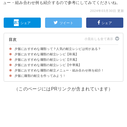
ュー・組み合わせ例も紹介するので参考にしてみてくださいね。
2024年03月30日 更新
シェア
ツイート
シェア
目次
夕飯におすすめな麺類って？人気の献立レシピは何がある？
夕飯におすすめな麺類の献立レシピ【和風】
夕飯におすすめな麺類の献立レシピ【洋風】
①卵とじあんかけうどん
②温かい月見そば
③子供が喜ぶカレーうどん
④鶏の南蛮そば
⑤鍋焼きうどん
⑥煮込みうどん
⑦焼きうどん
⑧根菜のけんちんそば
⑨ほうれん草とベーコンのパスタ
夕飯におすすめな麺類の献立レシピ【中華風】
①バジルとレモンのパスタ
②カルボナーラうどん
③子供が喜ぶステーキパスタ
④鯖缶の簡単トマトパスタ
⑤焼きそば麺のナポリタン
⑥冷凍うどんでミートソースパスタ風
⑦そうめんでトマトとツナの冷製パスタ風
夕飯におすすめな麺類の献立メニュー・組み合わせ例を紹介！
①豆乳の担々麺
②ピリ辛肉味噌の混ぜそば
③簡単醤油ラーメン
④ツナとキムチの中華風パスタ
⑤麻婆豆腐麺
⑥春雨ヌードルでサンラータン風
夕飯に麺類の献立を作ってみよう！
献立メニュー例①夏に冷たい麺料理が食べたい人におすすめ
献立メニュー例②栄養バランスの良い夕飯を作りたい人におすすめ
献立メニュー例③食べ応えのある夕飯を作りたい人におすすめ
（このページにはPRリンクが含まれています）