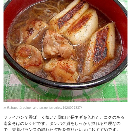
出典:
https://recipe.rakuten.co.jp/recipe/1920007337/
フライパンで香ばしく焼いた鶏肉と長ネギを入れた、コクのある
南蛮そばのレシピです。タンパク質をしっかり摂れる料理なの
で、栄養バランスの取れた夕飯を作りたい人におすすめです。