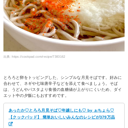
出典:
https://cookpad.com/recipe/7383162
とろろと卵をトッピングした、シンプルな月見そばです。好みに
合わせて、ネギや七味唐辛子などを添えて食べましょう。そば
は、うどんやパスタより食後の血糖値が上がりにくいため、ダイ
エット中の夕飯にもおすすめです。
あったか♡とろろ月見そば♡年越しにも♡ by ぉちょら♡
【クックパッド】 簡単おいしいみんなのレシピが379万品