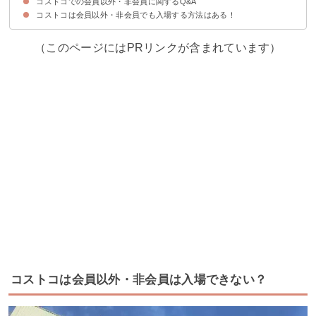
コストコでの会員以外・非会員に関するQ&A
①ウーバーイーツのコストコ体験
②非公式のコストコオンラインショップ
③ふるさと納税でコストコのクーポン券を入手する
コストコは会員以外・非会員でも入場する方法はある！
①コストコでの会員以外・非会員の支払い方法は？別々でもOK？
②コストコは会員以外・非会員はフードコートを使える
③コストコの会員証を会員以外が借りるのはあり？
（このページにはPRリンクが含まれています）
コストコは会員以外・非会員は入場できない？