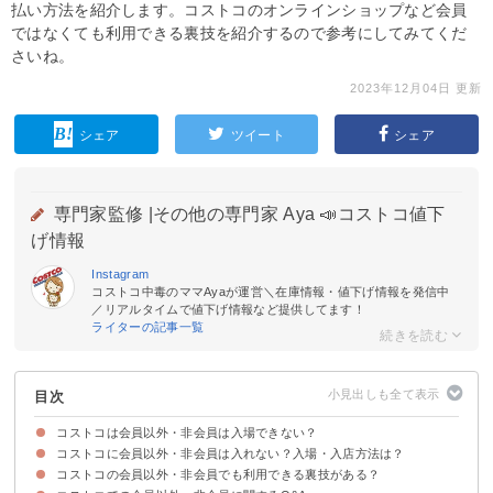
払い方法を紹介します。コストコのオンラインショップなど会員
ではなくても利用できる裏技を紹介するので参考にしてみてくだ
さいね。
2023年12月04日 更新
シェア
ツイート
シェア
専門家監修 |
その他の専門家 Aya 📣コストコ値下
げ情報
Instagram
コストコ中毒のママAyaが運営＼在庫情報・値下げ情報を発信中
／リアルタイムで値下げ情報など提供してます！
ライターの記事一覧
目次
コストコは会員以外・非会員は入場できない？
コストコに会員以外・非会員は入れない？入場・入店方法は？
コストコの会員以外・非会員でも利用できる裏技がある？
①コストコ会員の同伴者として入る
②当日のみコストコ会員になる
③コストコのワンデーパスを使う
コストコのプリペイドカードによる一日特別招待券は廃止