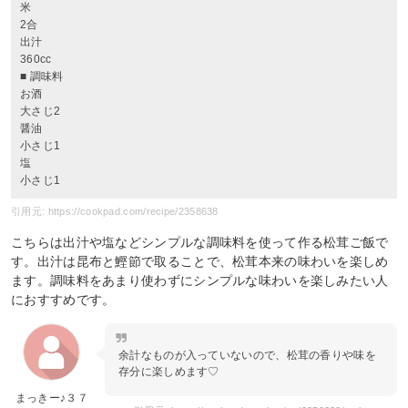
米
2合
出汁
360cc
■ 調味料
お酒
大さじ2
醤油
小さじ1
塩
小さじ1
引用元: https://cookpad.com/recipe/2358638
こちらは出汁や塩などシンプルな調味料を使って作る松茸ご飯で
す。出汁は昆布と鰹節で取ることで、松茸本来の味わいを楽しめ
ます。調味料をあまり使わずにシンプルな味わいを楽しみたい人
におすすめです。
余計なものが入っていないので、松茸の香りや味を
存分に楽しめます♡
まっきー♪３７