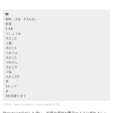
材料 （3合 4.5人分）
松茸
2.3本
☆しょうゆ
大さじ1
☆酒
大さじ1
☆みりん
大さじ1
☆白だし
大さじ3
☆塩
小さじ1/2
米
3カップ
水
3合目盛りまで
引用元: https://cookpad.com/recipe/6955702