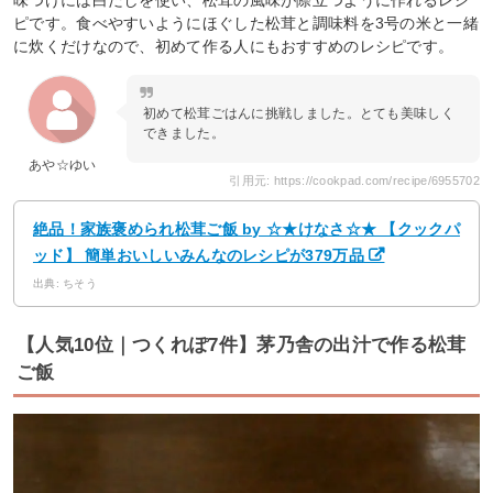
味つけには白だしを使い、松茸の風味が際立つように作れるレシ
ピです。食べやすいようにほぐした松茸と調味料を3号の米と一緒
に炊くだけなので、初めて作る人にもおすすめのレシピです。
初めて松茸ごはんに挑戦しました。とても美味しく
できました。
あや☆ゆい
引用元: https://cookpad.com/recipe/6955702
絶品！家族褒められ松茸ご飯 by ☆★けなさ☆★ 【クックパ
ッド】 簡単おいしいみんなのレシピが379万品
出典: ちそう
【人気10位｜つくれぽ7件】茅乃舎の出汁で作る松茸
ご飯