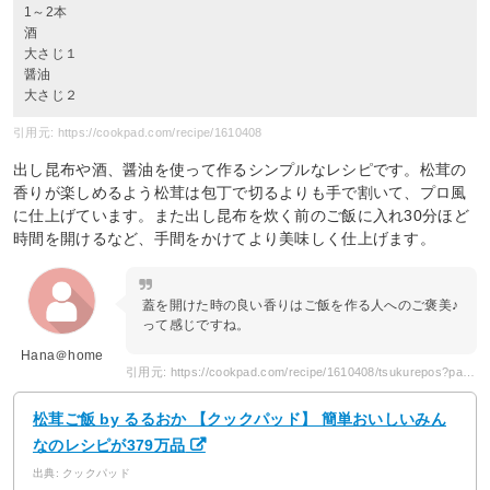
1～2本
酒
大さじ１
醤油
大さじ２
引用元: https://cookpad.com/recipe/1610408
出し昆布や酒、醤油を使って作るシンプルなレシピです。松茸の
香りが楽しめるよう松茸は包丁で切るよりも手で割いて、プロ風
に仕上げています。また出し昆布を炊く前のご飯に入れ30分ほど
時間を開けるなど、手間をかけてより美味しく仕上げます。
蓋を開けた時の良い香りはご飯を作る人へのご褒美♪
って感じですね。
Hana＠home
引用元: https://cookpad.com/recipe/1610408/tsukurepos?page=2
松茸ご飯 by るるおか 【クックパッド】 簡単おいしいみん
なのレシピが379万品
出典: クックパッド