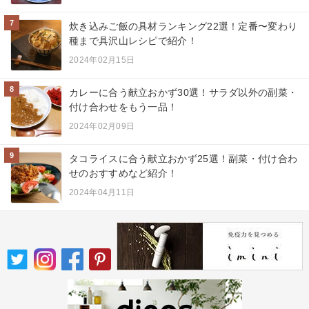
7
炊き込みご飯の具材ランキング22選！定番〜変わり
種まで具沢山レシピで紹介！
2024年02月15日
8
カレーに合う献立おかず30選！サラダ以外の副菜・
付け合わせをもう一品！
2024年02月09日
9
タコライスに合う献立おかず25選！副菜・付け合わ
せのおすすめなど紹介！
2024年04月11日