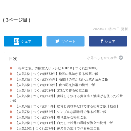
( 3ページ目 )
2023年10月29日 更新
シェア
ツイート
シェア
目次
「松茸ご飯」の殿堂入りレシピTOP10｜つくれぽ1000」
【人気1位｜つくれぽ573件】松茸の風味が香る松茸ご飯
【人気2位｜つくれぽ225件】油揚げの味が効いた炊き込みご飯
【人気3位｜つくれぽ100件】食べ応え抜群の松茸ご飯
【人気4位｜つくれぽ82件】米3合で作る松茸ご飯
【人気5位｜つくれぽ74件】美味しく炊ける黄金比！油揚げを使った松茸
ご飯
【人気6位｜つくれぽ65件】松茸と調味料だけで作る松茸ご飯【動画】
【人気7位｜つくれぽ54件】シンプルな調味料で作る松茸ご飯
【人気8位｜つくれぽ22件】香り豊かな松茸ご飯
【人気9位｜つくれぽ11件】白だしで松茸の風味が際立つ松茸ご飯
【人気10位｜つくれぽ7件】茅乃舎の出汁で作る松茸ご飯