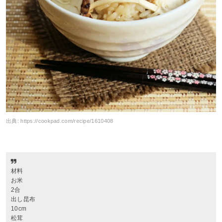
出典:
https://cookpad.com/recipe/1610408
材料
お米
2合
出し昆布
10cm
松茸