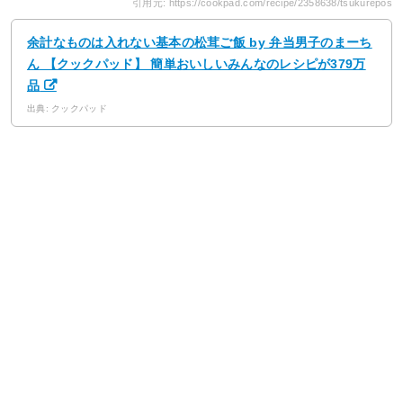
引用元: https://cookpad.com/recipe/2358638/tsukurepos
余計なものは入れない基本の松茸ご飯 by 弁当男子のまーち
ん 【クックパッド】 簡単おいしいみんなのレシピが379万
品
出典: クックパッド