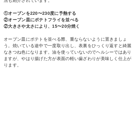
法も紹介されています。
①オーブンを220〜230度に予熱する
②オーブン皿にポテトフライを並べる
②大きさや太さにより、15〜20分焼く
オーブン皿にポテトを並べる際、重ならないように置きましょ
う。焼いている途中で一度取り出し、表裏をひっくり返すと綺麗
なきつね色になります。油を使っていないのでヘルシーではあり
ますが、やはり揚げた方が表面の軽い歯ざわりが美味しく仕上が
ります。