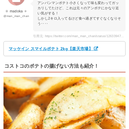
アンパンマンポテト小さくなって味も変わってガッ
カリしてたけど、これは元々のアンポテにかなり近
🔆 madoka 🔅
い気がする！
@man_man_chan
しかし2キロ入ってるけど食べ過ぎてすぐなくなりそ
う‥‥
引用元: https://twitter.com/man_man_chan/status/1263394765598425089?s=20
マッケイン スマイルポテト 2kg【楽天市場】
コストコのポテトの揚げない方法も紹介！