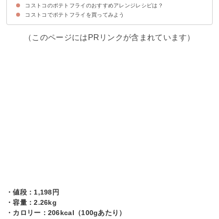
コストコのポテトフライのおすすめアレンジレシピは？
①フライパン
②オーブン
③電子レンジ
コストコでポテトフライを買ってみよう
①冷凍ポテトでガレット
②肉巻きポテト
③デリ風ホットサラダ
（このページにはPRリンクが含まれています）
・値段：1,198円
・容量：2.26kg
・カロリー：206kcal（100gあたり）