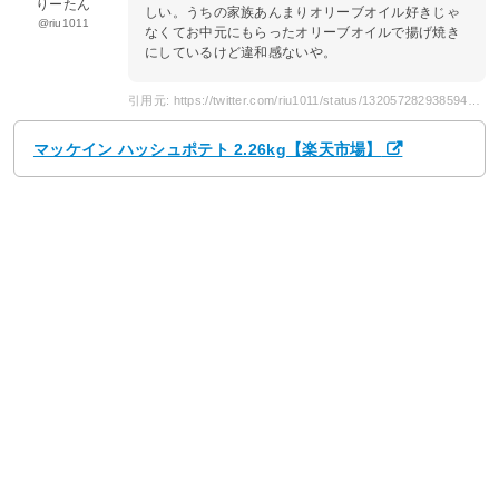
りーたん
しい。うちの家族あんまりオリーブオイル好きじゃ
@riu1011
なくてお中元にもらったオリーブオイルで揚げ焼き
にしているけど違和感ないや。
引用元: https://twitter.com/riu1011/status/1320572829385945088?s=20
マッケイン ハッシュポテト 2.26kg【楽天市場】