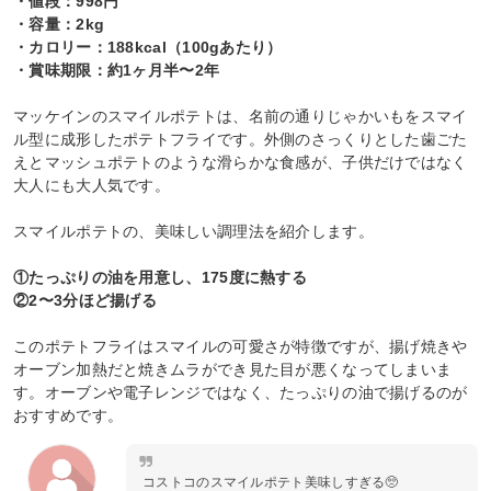
・値段：998円
・容量：2kg
・カロリー：188kcal（100gあたり）
・賞味期限：約1ヶ月半〜2年
マッケインのスマイルポテトは、名前の通りじゃかいもをスマイ
ル型に成形したポテトフライです。外側のさっくりとした歯ごた
えとマッシュポテトのような滑らかな食感が、子供だけではなく
大人にも大人気です。
スマイルポテトの、美味しい調理法を紹介します。
①たっぷりの油を用意し、175度に熱する
②2〜3分ほど揚げる
このポテトフライはスマイルの可愛さが特徴ですが、揚げ焼きや
オーブン加熱だと焼きムラができ見た目が悪くなってしまいま
す。オーブンや電子レンジではなく、たっぷりの油で揚げるのが
おすすめです。
コストコのスマイルポテト美味しすぎる🥺