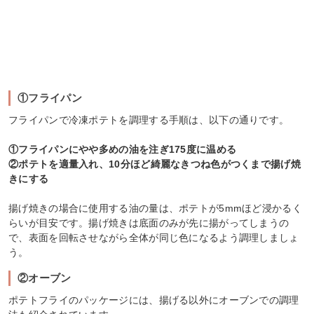
①フライパン
フライパンで冷凍ポテトを調理する手順は、以下の通りです。
①フライパンにやや多めの油を注ぎ175度に温める
②ポテトを適量入れ、10分ほど綺麗なきつね色がつくまで揚げ焼
きにする
揚げ焼きの場合に使用する油の量は、ポテトが5mmほど浸かるく
らいが目安です。揚げ焼きは底面のみが先に揚がってしまうの
で、表面を回転させながら全体が同じ色になるよう調理しましょ
う。
②オーブン
ポテトフライのパッケージには、揚げる以外にオーブンでの調理