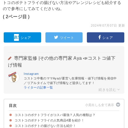
トコのポテトフライの揚げない方法やアレンジレシピも紹介する
ので参考にしてみてくださいね。
( 2ページ目 )
2024年07月07日 更新
シェア
ツイート
シェア
専門家監修 |
その他の専門家 Aya 📣コストコ値下
げ情報
Instagram
コストコ中毒のママAyaが運営＼在庫情報・値下げ情報を発信中
／リアルタイムで値下げ情報など提供してます！
ライターの記事一覧
目次
コストコのポテトフライがコスパ最強？人気の種類は？
コストコのポテトフライの人気商品4選を紹介！
コストコのポテトの値段などの基本情報
コストコのポテトの揚げない方法も紹介！
マッケイン シューストリングポテト
マッケイン スーパーウェッジポテト
マッケイン ハッシュドポテト
マッケイン スマイルポテト