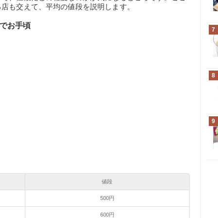
る店も交えて、平均の値段を説明します。
後でお手頃
7
8
9
値段
500円
600円