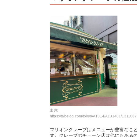
出典:
https://tabelog.com/tokyo/A1314/A131401/13110670/dtlphotolst/4
マリオンクレープはメニューが豊富なこと
す。クレープのチェーン店は他にもある