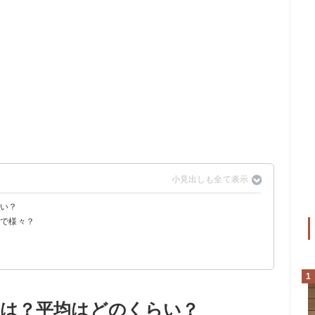
らい？
富で様々？
】
得
1
は？平均はどのくらい？