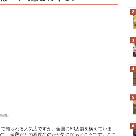
2
3
4
5
/smp2/
6
で知られる人気店ですが、全国に80店舗を構えていま
ので、値段だどの程度なのかが気になるところです。ここ