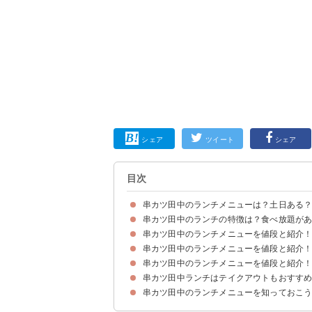
シェア
ツイート
シェア
目次
串カツ田中のランチメニューは？土日ある
串カツ田中のランチの特徴は？食べ放題が
串カツ田中のランチメニューは平日限定
串カツ田中のランチの営業時間は12:00～18:00
串カツ田中のランチメニューを値段と紹介
そもそも串カツ田中のランチ内容は店舗ごとに大
串カツ田中にはランチ限定の食べ放題メニューが
串カツ田中ではランチタイムに串カツ盛り合わせ
串カツ田中のランチメニューを値段と紹介
串カツ田中の食べ放題ランチの注意事項
①串カツ食べ放題コース（1880円）
②ほぼ食べ放題コース（2780円）
串カツ田中のランチメニューを値段と紹介
①特選串3本盛り（1000円）
②定番5本盛り（790円）
③定番8本盛り（1390円）
串カツ田中ランチはテイクアウトもおすす
①田中のかすうどん（420円～730円）
②卵とじかすうどん（850円）
③串カツカレー（900円）
串カツ田中のランチメニューを知っておこ
串カツ田中はテイクアウトメニューで弁当なども
串カツ田中のランチで使えるお得なクーポン情報