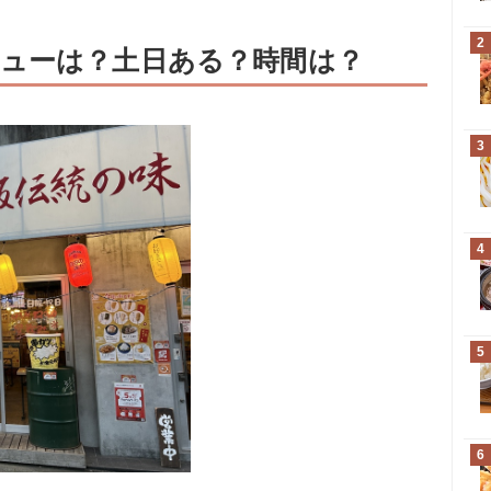
2
ューは？土日ある？時間は？
3
4
5
6