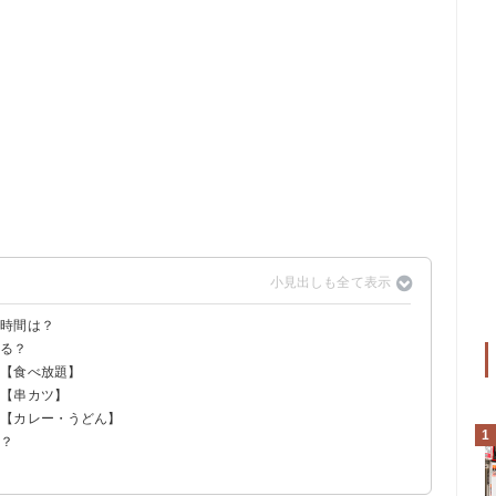
？時間は？
ある？
まで
！【食べ放題】
きく異なるため注意が必要
ある
・麺類なども注文可能
！【串カツ】
！【カレー・うどん】
1
め？
う
販売している