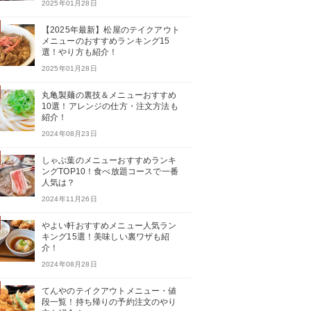
2025年01月28日
【2025年最新】松屋のテイクアウト
メニューのおすすめランキング15
選！やり方も紹介！
2025年01月28日
丸亀製麺の裏技＆メニューおすすめ
10選！アレンジの仕方・注文方法も
紹介！
2024年08月23日
しゃぶ葉のメニューおすすめランキ
ングTOP10！食べ放題コースで一番
人気は？
2024年11月26日
やよい軒おすすめメニュー人気ラン
キング15選！美味しい裏ワザも紹
介！
2024年08月28日
てんやのテイクアウトメニュー・値
段一覧！持ち帰りの予約注文のやり