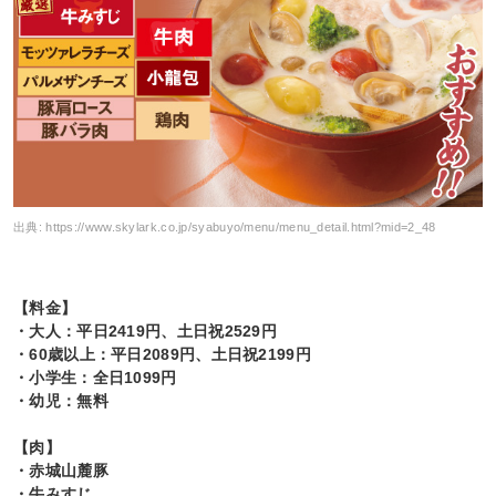
出典:
https://www.skylark.co.jp/syabuyo/menu/menu_detail.html?mid=2_48
【料金】
・大人：平日2419円、土日祝2529円
・60歳以上：平日2089円、土日祝2199円
・小学生：全日1099円
・幼児：無料
【肉】
・赤城山麓豚
・牛みすじ