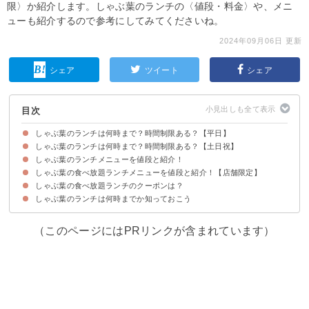
限〉か紹介します。しゃぶ葉のランチの〈値段・料金〉や、メニ
ューも紹介するので参考にしてみてくださいね。
2024年09月06日 更新
シェア
ツイート
シェア
目次
しゃぶ葉のランチは何時まで？時間制限ある？【平日】
しゃぶ葉のランチは何時まで？時間制限ある？【土日祝】
しゃぶ葉のランチ時間は開店〜16時で時間は無制限【平日】
ただし14:40以降の入店・注文には80分の時間制限がかかる【平日】
しゃぶ葉の店舗限定の食べ放題ランチの制限時間【平日】
しゃぶ葉のランチメニューを値段と紹介！
しゃぶ葉のランチ時間は平日と同様に開店〜16時【土日祝】
土日祝日は何時に入店しても80分の時間制限がかかる【土日祝】
しゃぶ葉の店舗限定の食べ放題ランチの制限時間【土日】
しゃぶ葉には何時までに入店すべき？滞在中に午後4時を過ぎたら？【平
日・土日祝共通】
しゃぶ葉の食べ放題ランチメニューを値段と紹介！【店舗限定】
①ラム&国産牛食べ放題コース（3299円）
②ラム食べ放題コース（2859円）
③国産牛食べ放題コース（3079円）
④赤城山麓豚&牛みすじ食べ放題コース（2419円）
⑤牛&豚食べ放題コース（1979円）
⑥豚食べ放題コース（1759円）
⑦豚バラ食べ放題コース（1539円）
しゃぶ葉の食べ放題ランチのクーポンは？
①豚バラ肉食べ放題ランチ（1319円）
②豚食べ放題ランチ（1539円）
③厳選肉2皿限定（1299円）
④豚2皿限定（1099円）
⑤豚3皿&お野菜食べ放題セット（1319円）
しゃぶ葉のランチは何時までか知っておこう
しゃぶ葉の食べ放題ランチで使えるお得なクーポン情報
（このページにはPRリンクが含まれています）