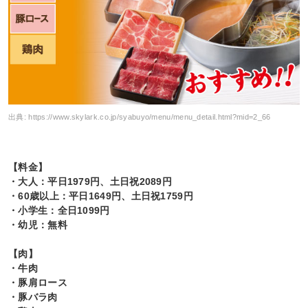
出典:
https://www.skylark.co.jp/syabuyo/menu/menu_detail.html?mid=2_66
【料金】
・大人：平日1979円、土日祝2089円
・60歳以上：平日1649円、土日祝1759円
・小学生：全日1099円
・幼児：無料
【肉】
・牛肉
・豚肩ロース
・豚バラ肉