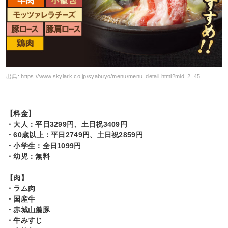
出典:
https://www.skylark.co.jp/syabuyo/menu/menu_detail.html?mid=2_45
【料金】
・大人：平日3299円、土日祝3409円
・60歳以上：平日2749円、土日祝2859円
・小学生：全日1099円
・幼児：無料
【肉】
・ラム肉
・国産牛
・赤城山麓豚
・牛みすじ