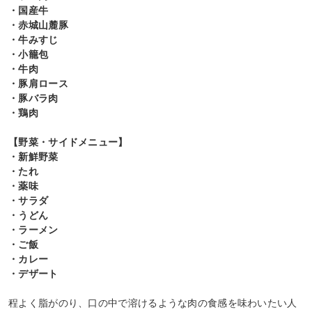
・国産牛
・赤城山麓豚
・牛みすじ
・小籠包
・牛肉
・豚肩ロース
・豚バラ肉
・鶏肉
【野菜・サイドメニュー】
・新鮮野菜
・たれ
・薬味
・サラダ
・うどん
・ラーメン
・ご飯
・カレー
・デザート
程よく脂がのり、口の中で溶けるような肉の食感を味わいたい人