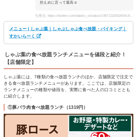
控えめに言って最高☺️
引用元: https://twitter.com/lalako_o/status/1467132082854182913
メニュー | しゃぶ葉｜しゃぶしゃぶ食べ放題・バイキング｜
すかいらーく
しゃぶ葉の食べ放題ランチメニューを値段と紹介！
【店舗限定】
しゃぶ葉には、7種類の食べ放題ランチのほか、店舗限定で注文で
きる食べ放題ランチメニューがあります。ここでは、店舗限定の
ランチメニューの種類や値段を、実際に食べた人の口コミととも
に紹介します。
①豚バラ肉食べ放題ランチ（1319円）