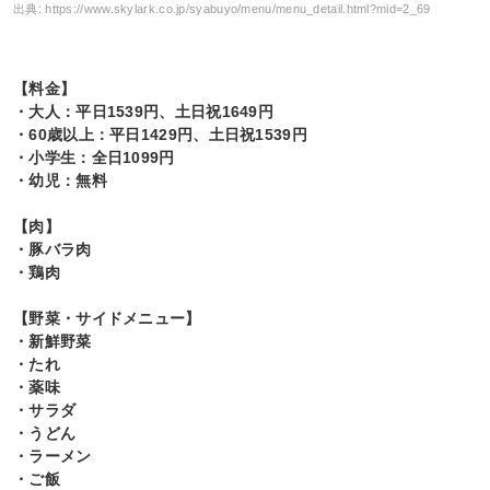
出典:
https://www.skylark.co.jp/syabuyo/menu/menu_detail.html?mid=2_69
【料金】
・大人：平日1539円、土日祝1649円
・60歳以上：平日1429円、土日祝1539円
・小学生：全日1099円
・幼児：無料
【肉】
・豚バラ肉
・鶏肉
【野菜・サイドメニュー】
・新鮮野菜
・たれ
・薬味
・サラダ
・うどん
・ラーメン
・ご飯