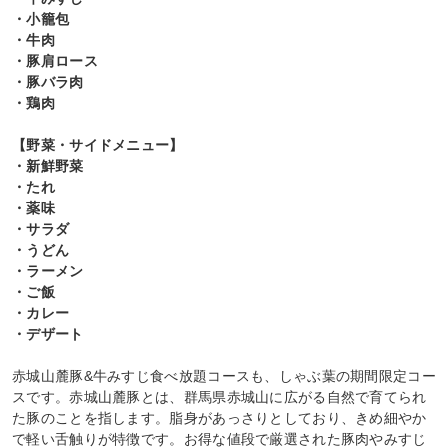
・小籠包
・牛肉
・豚肩ロース
・豚バラ肉
・鶏肉
【野菜・サイドメニュー】
・新鮮野菜
・たれ
・薬味
・サラダ
・うどん
・ラーメン
・ご飯
・カレー
・デザート
赤城山麓豚&牛みすじ食べ放題コースも、しゃぶ葉の期間限定コー
スです。赤城山麓豚とは、群馬県赤城山に広がる自然で育てられ
た豚のことを指します。脂身があっさりとしており、きめ細やか
で軽い舌触りが特徴です。お得な値段で厳選された豚肉やみすじ