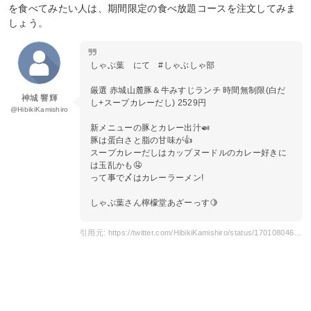
を食べてみたい人は、期間限定の食べ放題コースを注文してみま
しょう。
しゃぶ葉 にて #しゃぶしゃ部
厳選 赤城山麓豚＆牛みすじランチ 時間無制限(白だ
神城 響輝
し+スープカレーだし) 2529円
@HibikiKamishiro
新メニューの豚とカレー出汁🍛
豚は蛋白さと脂の甘味が👍
スープカレーだしはカップヌードルのカレー好きに
は玉乱かも🤤
って事で〆はカレーラーメン!
しゃぶ葉さん檸檬堂あざーっす🍋
引用元: https://twitter.com/HibikiKamishiro/status/1701080460657664456