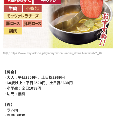
出典:
https://www.skylark.co.jp/syabuyo/menu/menu_detail.html?mid=2_46
【料金】
・大人：平日2859円、土日祝2969円
・60歳以上：平日2529円、土日祝2639円
・小学生：全日1099円
・幼児：無料
【肉】
・ラム肉
・赤城山麓肉