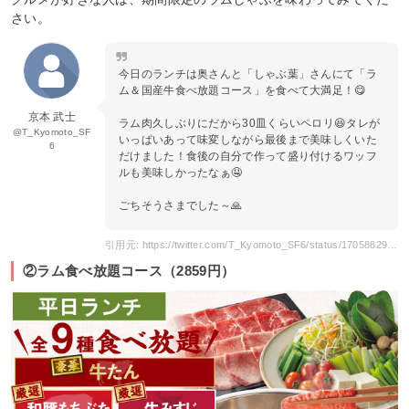
さい。
今日のランチは奥さんと「しゃぶ葉」さんにて「ラ
ム＆国産牛食べ放題コース」を食べて大満足！😋
京本 武士
ラム肉久しぶりにだから30皿くらいペロリ😆タレが
@T_Kyomoto_SF
いっぱいあって味変しながら最後まで美味しくいた
6
だけました！食後の自分で作って盛り付けるワッフ
ルも美味しかったなぁ🤤
ごちそうさまでした～🙏
引用元: https://twitter.com/T_Kyomoto_SF6/status/1705882977773990215
②ラム食べ放題コース（2859円）