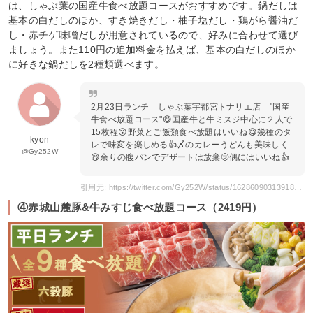
は、しゃぶ葉の国産牛食べ放題コースがおすすめです。鍋だしは
基本の白だしのほか、すき焼きだし・柚子塩だし・鶏がら醤油だ
し・赤チゲ味噌だしが用意されているので、好みに合わせて選び
ましょう。また110円の追加料金を払えば、基本の白だしのほか
に好きな鍋だしを2種類選べます。
2月23日ランチ しゃぶ葉宇都宮トナリエ店 "国産
牛食べ放題コース"😋国産牛と牛ミスジ中心に２人で
15枚程😵野菜とご飯類食べ放題はいいね😋幾種のタ
kyon
レで味変を楽しめる👍〆のカレーうどんも美味しく
@Gy252W
😋余りの腹パンでデザートは放棄🫤偶にはいいね👍
引用元: https://twitter.com/Gy252W/status/1628609031391830016
④赤城山麓豚&牛みすじ食べ放題コース（2419円）