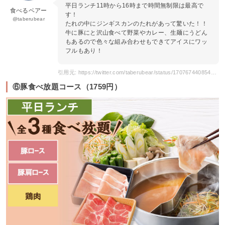
平日ランチ11時から16時まで時間無制限は最高で
食べるベアー
す！
@taberubear
たれの中にジンギスカンのたれがあって驚いた！！
牛に豚にと沢山食べて野菜やカレー、生麺にうどん
もあるので色々な組み合わせもできてアイスにワッ
フルもあり！
引用元: https://twitter.com/taberubear/status/1707674408545026418
⑥豚食べ放題コース（1759円）