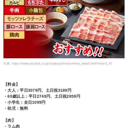
出典:
https://www.skylark.co.jp/syabuyo/menu/menu_detail.html?mid=2_47
【料金】
・大人：平日3079円、土日祝3189円
・60歳以上：平日2749円、土日祝2859円
・小学生：全日1099円
・幼児：無料
【肉】
・ラム肉