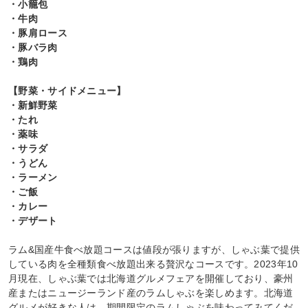
・小籠包
・牛肉
・豚肩ロース
・豚バラ肉
・鶏肉
【野菜・サイドメニュー】
・新鮮野菜
・たれ
・薬味
・サラダ
・うどん
・ラーメン
・ご飯
・カレー
・デザート
ラム&国産牛食べ放題コースは値段が張りますが、しゃぶ葉で提供
している肉を全種類食べ放題出来る贅沢なコースです。2023年10
月現在、しゃぶ葉では北海道グルメフェアを開催しており、豪州
産またはニュージーランド産のラムしゃぶを楽しめます。北海道
グルメが好きな人は、期間限定のラムしゃぶを味わってみてくだ