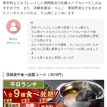
香辛料などをブレンドした期間限定の札幌スープカレーだしがお
すすめです。また、本醸造醤油・りんご・香味野菜などを合わせ
たジンギスカンだれも、ラム肉によく合います。
渋谷でしゃぶしゃぶ食べ放題✨しゃぶ葉さん
ラム肉コースをオススメのスープカレー出汁で😆
ラム肉食べられるようになってからは定期的に摂取
ねおん
してる気がする
@freya_reg
カレー出汁はオクラや蓮根、キノコにじゃがいもか
ぼちゃに豆腐と豪華なスープカレーが楽しめました
🎵
タレも色々あるし美味しかった‼️
引用元: https://twitter.com/freya_reg/status/1710635442650103843
③国産牛食べ放題コース（3079円）