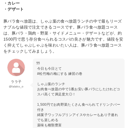
・カレー
・デザート
豚バラ食べ放題は、しゃぶ葉の食べ放題ランチの中で最もリーズ
ナブルな値段で注文できるコースです。豚バラ食べ放題コース
は、豚バラ・鶏肉・野菜・サイドメニュー・デザートなどが、約
1500円で思う存分食べられるコスパの良さが魅力です。値段を安
く抑えてしゃぶしゃぶを味わいたい人は、豚バラ食べ放題コース
をチェックしてみましょう。
今日も今日とて
#松竹梅の梅にする 練習の巻
ララ子
しゃぶ葉のランチ
@lalako_o
お肉食べ放題の中で1番お安い豚バラにしたけれどコ
スパ高くて満足度大◎！
1,500円でお肉野菜たくさん食べられてドリンクバー
付き
綿菓子ワッフルプリンアイスやカレーもあり子連れ
でも楽しめる
薬味も種類豊富