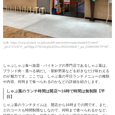
出典:
https://corp.skylark.co.jp/brand/Propertyinformation/tabid475.html?
_gl=1*17o3l74*_ga*MjgzOTM1Nzg0LjE2Nzc2NDU4MzM.*_ga_0S46H09XTP*MTY5ODU3ODI4OC4yMy4xLjE2OTg1Nzk0MjYuMC4wLjA.*_fplc*NjNHUHhWM3VpcFN1dkIySFVDZ0ljSVMzanJzclRMN2prOFdlREdQQzhHaGc3ejNkN1JpRzdGYzVWanpXbDRuZ3Byd0x3NjhRb2dVJTJCMmxxcVVWaUJReENkOXpaSXp2TXZPJTJCMmVoWFNXVFVuSE10T3JwdVZHWHNETTN0Q0dOdyUzRCUzRA..
しゃぶしゃぶ食べ放題・バイキングの専門店であるしゃぶ葉は、
ブランド肉・選べる鍋だし・新鮮野菜などを好きなだけ味わえる
のが魅力です。ここでは、しゃぶ葉の平日ランチメニューの種類
や内容、何時まで食べられるのかなどの詳細を紹介します。
しゃぶ葉のランチ時間は開店〜16時で時間は無制限【平
日】
しゃぶ葉のランチタイムは、開店から16時までの間です。また、
どのコースも時間制限なしなので、何時まで食べられるかなど、