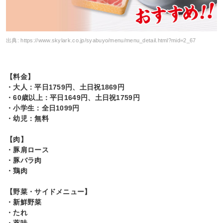
出典:
https://www.skylark.co.jp/syabuyo/menu/menu_detail.html?mid=2_67
【料金】
・大人：平日1759円、土日祝1869円
・60歳以上：平日1649円、土日祝1759円
・小学生：全日1099円
・幼児：無料
【肉】
・豚肩ロース
・豚バラ肉
・鶏肉
【野菜・サイドメニュー】
・新鮮野菜
・たれ