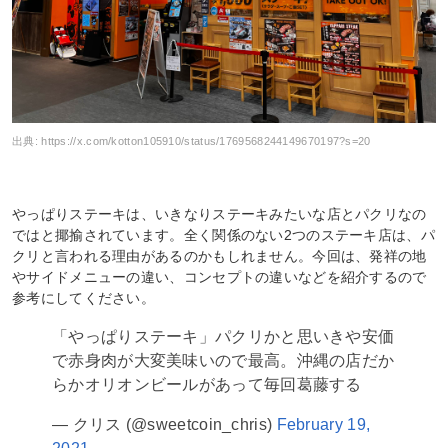
出典:
https://x.com/kotton105910/status/1769568244149670197?s=20
やっぱりステーキは、いきなりステーキみたいな店とパクリなの
ではと揶揄されています。全く関係のない2つのステーキ店は、パ
クリと言われる理由があるのかもしれません。今回は、発祥の地
やサイドメニューの違い、コンセプトの違いなどを紹介するので
参考にしてください。
「やっぱりステーキ」パクリかと思いきや安価
で赤身肉が大変美味いので最高。沖縄の店だか
らかオリオンビールがあって毎回葛藤する
— クリス (@sweetcoin_chris)
February 19,