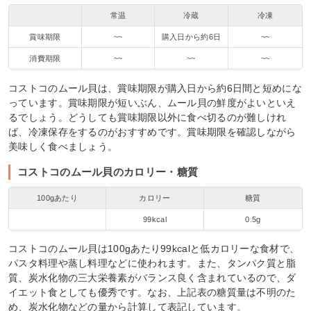
常温
冷蔵
冷凍
賞味期限
~~
購入日から約6日
~~
消費期限
~~
~~
~~
コストコのムール貝は、賞味期限が購入日から約6日間と短めにな
っています。賞味期限が短いぶん、ムール貝の鮮度がよいといえ
るでしょう。どうしても賞味期限以外に食べ切るのが難しけれ
ば、冷凍保存をするのがおすすめです。賞味期限を確認しながら
美味しく食べましょう。
コストコのムール貝のカロリー・糖質
100gあたり
カロリー
糖質
99kcal
0.5g
コストコのムール貝は100gあたり99kcalと低カロリーな食材で、
パスタ料理や蒸し料理などに使われます。また、タンパク質と脂
質、炭水化物の三大栄養素がバランス良く含まれているので、ダ
イエット食としても優秀です。なお、上記表の糖質量は不明のた
め、炭水化物などの量から計算して表記しています。