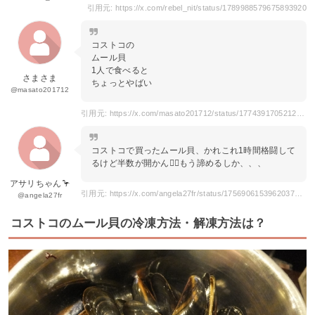
引用元: https://x.com/rebel_nit/status/1789988579675893920
コストコの
ムール貝
1人で食べると
さまさま
ちょっとやばい
@masato201712
引用元: https://x.com/masato201712/status/1774391705212735946
コストコで買ったムール貝、かれこれ1時間格闘して
るけど半数が開かん😮‍💨もう諦めるしか、、、
アサリちゃん🦩
引用元: https://x.com/angela27fr/status/1756906153962037403
@angela27fr
コストコのムール貝の冷凍方法・解凍方法は？