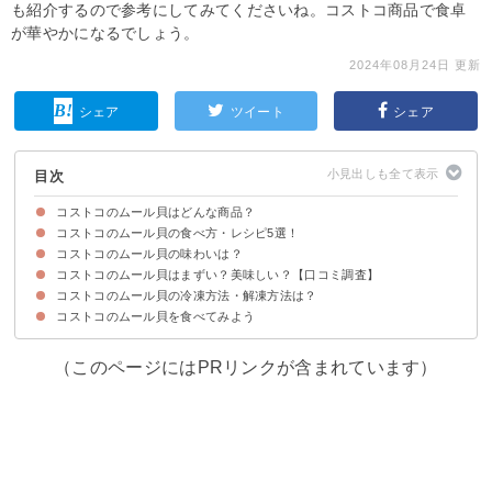
も紹介するので参考にしてみてくださいね。コストコ商品で食卓
が華やかになるでしょう。
2024年08月24日 更新
シェア
ツイート
シェア
目次
コストコのムール貝はどんな商品？
コストコのムール貝の食べ方・レシピ5選！
コストコのムール貝の概要
コストコのムール貝の値段・価格
コストコのムール貝の賞味期限・消費期限
コストコのムール貝のカロリー・糖質
コストコのムール貝はどこに売ってる？売り場は？
コストコのムール貝の味わいは？
①ムール貝とトマトのパスタ
②ムール貝の簡単アクアパッツァ
③ムール貝とエビの本格パエリア
④ムール貝たっぷりエスニック風スープ
⑤白身魚とムール貝の絶品アヒージョ
コストコのムール貝はまずい？美味しい？【口コミ調査】
①ハマグリのような濃い味
②絶妙なバランスの塩気
③弾力のある食感
コストコのムール貝の冷凍方法・解凍方法は？
コストコのムール貝が美味しいと感じる人の口コミ
コストコのムール貝がまずいと感じる人の口コミ
コストコのムール貝を食べてみよう
コストコのムール貝の冷凍方法
コストコのムール貝の解凍方法
（このページにはPRリンクが含まれています）