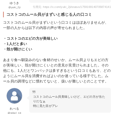
ゆうき
引用元: https://x.com/yuki_2ji/status/1759169140705874141
@yuki_2ji
コストコのムール貝がまずいと感じる人の口コミ
コストコのムール貝がまずいという口コミはほぼありませんが、
一部の人からは以下の内容の声が寄せられました。
・コストコのエビの方が美味しい
・1人だと多い
・殻が開けにくい
あまり食べ馴染みのない食材のせいか、ムール貝よりもエビの方
が美味しい、殻が開けにくいとの意見が見受けられました。その
他にも、1人だとワンパックは多すぎるという口コミもあり、どの
ようにムール貝を消費すればよいのか迷っている様子でした。ム
ール貝の調理などに慣れてないと、扱いが難しいとのことです。
コストコのムール貝美味しいけど、エビの方が当た
りだなぁ
特に見た目がアレ
れべる
@rebel_nit