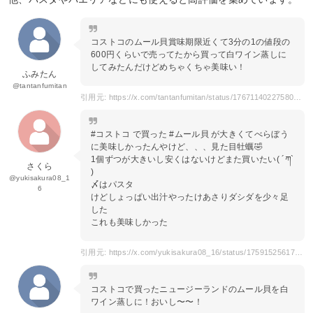
コストコのムール貝賞味期限近くて3分の1の値段の
600円くらいで売ってたから買って白ワイン蒸しに
してみたんだけどめちゃくちゃ美味い！
ふみたん
@tantanfumitan
引用元: https://x.com/tantanfumitan/status/1767114022758080726
#コストコ で買った #ムール貝 が大きくてべらぼう
に美味しかったんやけど、、、見た目牡蠣🤣
1個ずつが大きいし安くはないけどまた買いたい( ´ཀ`
さくら
)
@yukisakura08_1
〆はパスタ
6
けどしょっぱい出汁やったけあさりダシダを少々足
した
これも美味しかった
引用元: https://x.com/yukisakura08_16/status/1759152561742037046
コストコで買ったニュージーランドのムール貝を白
ワイン蒸しに！おいし〜〜！