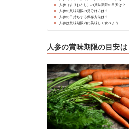
人参（すりおろし）の賞味期限の目安は？
賞味期限の目安
保存方法
人参の賞味期限の見分け方は？
賞味期限の目安
保存方法
人参の日持ちする保存方法は？
人参の見た目での見分け方
人参の匂いでの見分け方
人参の感触での見分け方
人参は賞味期限内に美味しく食べよう
冷凍保存がおすすめ
人参の賞味期限の目安は