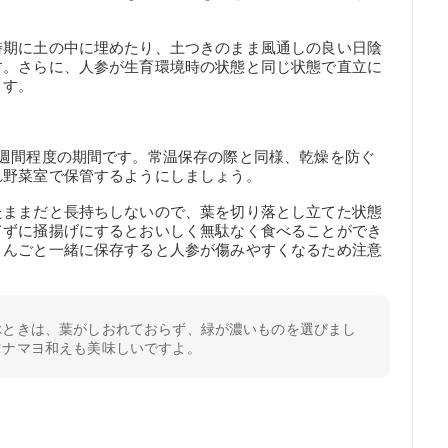
時期に土の中に埋めたり、土つきのまま風通しの良い日陰
す。さらに、人参が生育環境時の状態と同じ状態で直立に
ます。
1週間程度の期間です。常温保存の際と同様、乾燥を防ぐ
れ野菜室で保管するようにしましょう。
たままだと長持ちしないので、葉を切り落とし立てた状態
てずに掻揚げにするとおいしく無駄なく食べることができ
りんごと一緒に保存すると人参が傷みやすくなるため注意
ぶときは、葉がしおれておらず、緑が濃いものを選びまし
ツナマヨ和えも美味しいですよ。