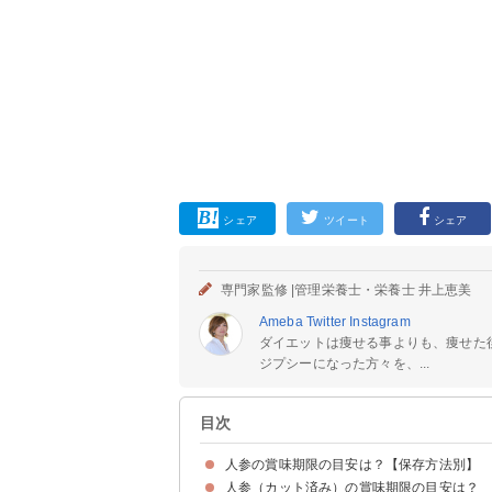
シェア
ツイート
シェア
専門家監修 |
管理栄養士・栄養士 井上恵美
Ameba
Twitter
Instagram
ダイエットは痩せる事よりも、痩せた
ジプシーになった方々を、...
目次
人参の賞味期限の目安は？【保存方法別】
人参（カット済み）の賞味期限の目安は？
常温保存の場合：1週間程度
冷蔵保存の場合：1週間程度
冷凍保存の場合：1ヶ月程度