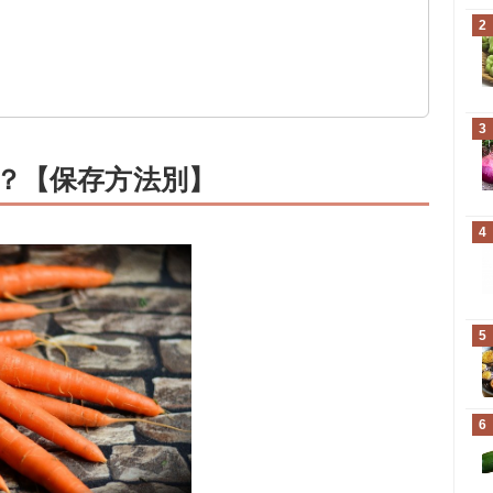
2
3
？【保存方法別】
4
5
6