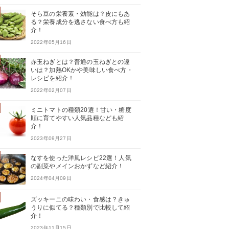
そら豆の栄養素・効能は？皮にもあ
る？栄養成分を逃さない食べ方も紹
介！
2022年05月16日
赤玉ねぎとは？普通の玉ねぎとの違
いは？加熱OKかや美味しい食べ方・
レシピを紹介！
2022年02月07日
ミニトマトの種類20選！甘い・糖度
順に育てやすい人気品種なども紹
介！
2023年09月27日
なすを使った洋風レシピ22選！人気
の副菜やメインおかずなど紹介！
2024年04月09日
ズッキーニの味わい・食感は？きゅ
うりに似てる？種類別で比較して紹
介！
2023年11月15日