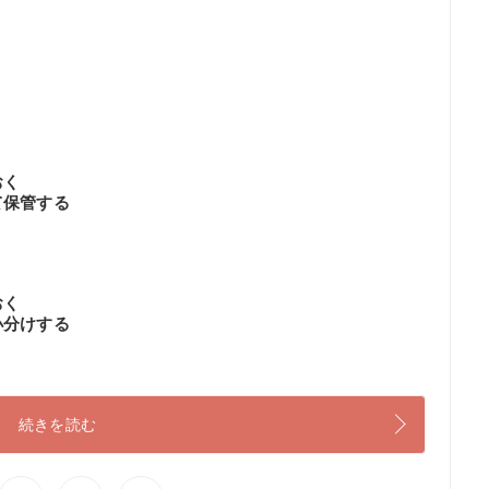
おく
て保管する
おく
小分けする
続きを読む