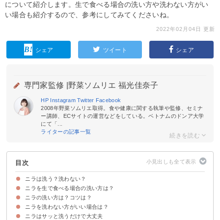
について紹介します。生で食べる場合の洗い方や洗わない方がい
い場合も紹介するので、参考にしてみてくださいね。
2022年02月04日 更新
シェア
ツイート
シェア
専門家監修 |
野菜ソムリエ 福光佳奈子
HP
Instagram
Twitter
Facebook
2008年野菜ソムリエ取得。食や健康に関する執筆や監修、セミナ
ー講師、ECサイトの運営などをしている。ベトナムのドンア大学
にて「...
ライターの記事一覧
目次
ニラは洗う？洗わない？
ニラを生で食べる場合の洗い方は？
ニラはサッと洗うのがおすすめ
ニラを洗うメリット
ニラを洗うデメリット
ニラの洗い方は？コツは？
ニラを生で食べる場合もサッと洗うで大丈夫
ニラを洗わない方がいい場合は？
ニラの基本的な洗い方
ニラを50度のお湯で洗うと鮮度が上がる
ニラはサッと洗うだけで大丈夫
ニラはすぐに食べずに保存する場合は洗わない