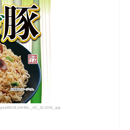
mages/I/81IfL2nh96L._AC_SL1500_.jpg