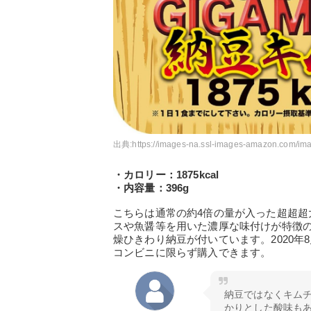
出典:
https://images-na.ssl-images-amazon.com/i
・カロリー：1875kcal
・内容量：396g
こちらは通常の約4倍の量が入った超超
スや魚醤等を用いた濃厚な味付けが特徴
燥ひきわり納豆が付いています。2020
コンビニに限らず購入できます。
納豆ではなくキム
かりとした酸味も