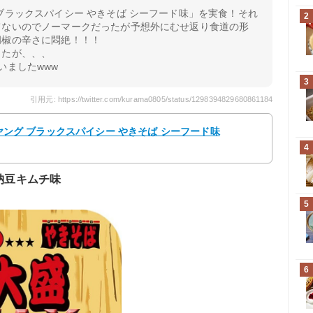
ブラックスパイシー やきそば シーフード味」を実食！それ
2
てないのでノーマークだったが予想外にむせ返り食道の形
胡椒の辛さに悶絶！！！
ったが、、、
いましたwww
3
引用元: https://twitter.com/kurama0805/status/1298394829680861184
 ペヤング ブラックスパイシー やきそば シーフード味
4
X納豆キムチ味
5
6