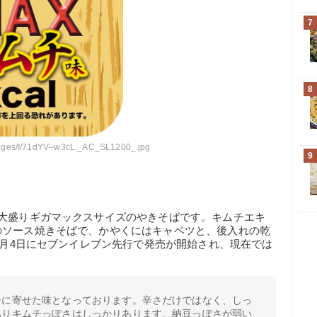
7
8
mages/I/71dYV--w3cL._AC_SL1200_.jpg
9
超大盛りギガマックスサイズのやきそばです。キムチエキ
のソース焼きそばで、かやくにはキャベツと、後入れの乾
年8月4日にセブンイレブン先行で発売が開始され、現在では
チに寄せた味となっております。辛さだけではなく、しっ
ありキムチっぽさはしっかりあります。納豆っぽさが弱い