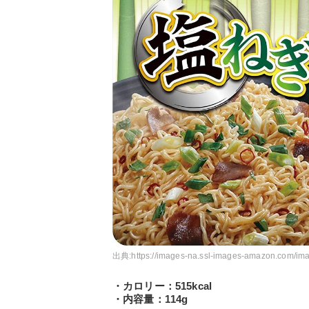
出典:
https://images-na.ssl-images-amazon.com/i
・カロリー：515kcal
・内容量：114g