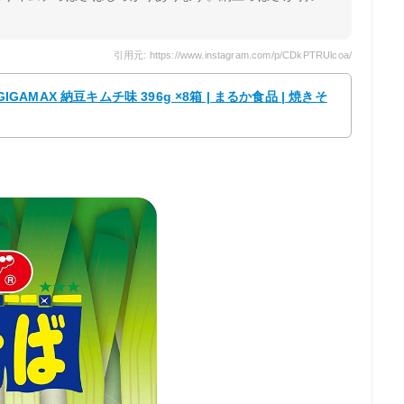
。
引用元: https://www.instagram.com/p/CDkPTRUlcoa/
IGAMAX 納豆キムチ味 396g ×8箱 | まるか食品 | 焼きそ