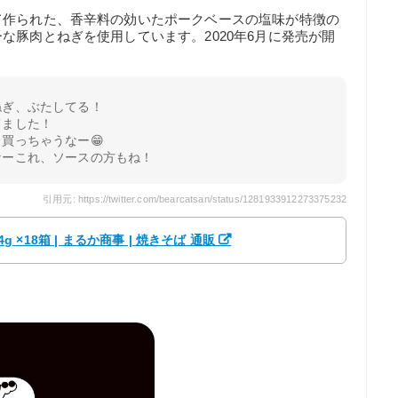
て作られた、香辛料の効いたポークベースの塩味が特徴の
な豚肉とねぎを使用しています。2020年6月に発売が開
ねぎ、ぶたしてる！
てました！
買っちゃうなー😁
なーこれ、ソースの方もね！
引用元: https://twitter.com/bearcatsan/status/1281933912273375232
g ×18箱 | まるか商事 | 焼きそば 通販