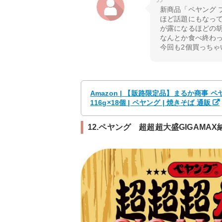
新商品「ペヤング 
ほど話題にもなっ
が露になるほどの
なんとか食べ終わ
今回も2個買っちゃ
Amazon | 【販路限定品】まるか商事
116g×18個 | ペヤング | 焼きそば 通販
12.ペヤング 超超超大盛GIGAMA