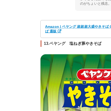
のがちょいと残念
Amazon | ペヤング 超超超大盛やきそば G
ば 通販
13.ペヤング 塩ねぎ豚やきそば