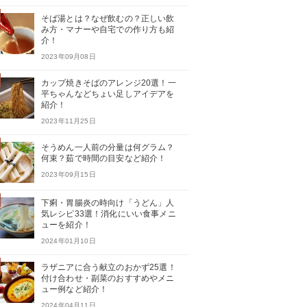
そば湯とは？なぜ飲むの？正しい飲
み方・マナーや自宅での作り方も紹
介！
2023年09月08日
カップ焼きそばのアレンジ20選！一
平ちゃんなどちょい足しアイデアを
紹介！
2023年11月25日
そうめん一人前の分量は何グラム？
何束？茹で時間の目安など紹介！
2023年09月15日
下痢・胃腸炎の時向け「うどん」人
気レシピ33選！消化にいい食事メニ
ューを紹介！
2024年01月10日
ラザニアに合う献立のおかず25選！
付け合わせ・副菜のおすすめやメニ
ュー例など紹介！
2024年04月11日