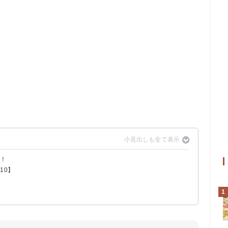
介！
10】
ーフ激辛
ベツ
天かす
AMAX
ックパワー
1
フード味
味
AXマヨネーズMAX
X
味
もっともっと激辛×辛さゼロ
辛