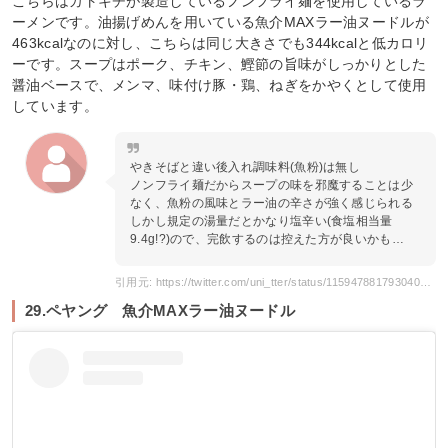
こちらはカトキチが製造しているノンフライ麺を使用しているラ
ーメンです。油揚げめんを用いている魚介MAXラー油ヌードルが
463kcalなのに対し、こちらは同じ大きさでも344kcalと低カロリ
ーです。スープはポーク、チキン、鰹節の旨味がしっかりとした
醤油ベースで、メンマ、味付け豚・鶏、ねぎをかやくとして使用
しています。
やきそばと違い後入れ調味料(魚粉)は無し
ノンフライ麺だからスープの味を邪魔することは少
なく、魚粉の風味とラー油の辛さが強く感じられる
しかし規定の湯量だとかなり塩辛い(食塩相当量
9.4g!?)ので、完飲するのは控えた方が良いかも…
引用元: https://twitter.com/uni_tter/status/1159478817930403840
29.ペヤング 魚介MAXラー油ヌードル