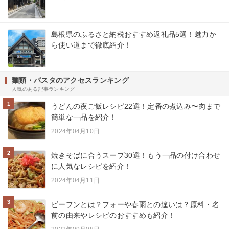
島根県のふるさと納税おすすめ返礼品5選！魅力か
ら使い道まで徹底紹介！
麺類・パスタのアクセスランキング
人気のある記事ランキング
1
うどんの夜ご飯レシピ22選！定番の煮込み〜肉まで
簡単な一品を紹介！
2024年04月10日
2
焼きそばに合うスープ30選！もう一品の付け合わせ
に人気なレシピを紹介！
2024年04月11日
3
ビーフンとは？フォーや春雨との違いは？原料・名
前の由来やレシピのおすすめも紹介！