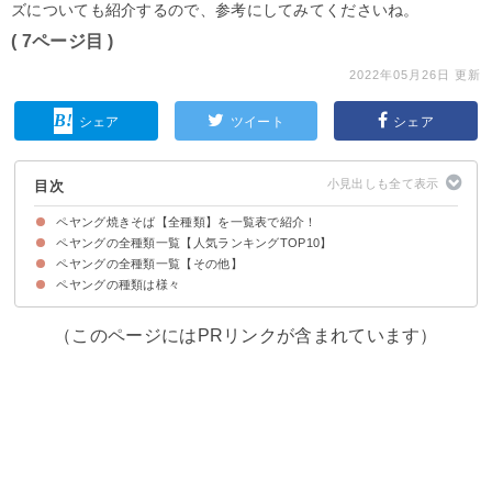
ズについても紹介するので、参考にしてみてくださいね。
( 7ページ目 )
2022年05月26日 更新
シェア
ツイート
シェア
目次
ペヤング焼きそば【全種類】を一覧表で紹介！
ペヤングの全種類一覧【人気ランキングTOP10】
ペヤングの全種類一覧【その他】
第10位：ペヤング 超大盛やきそばハーフ＆ハーフ激辛
第9位：ペヤング 激辛やきそばEND
第8位：ペヤング 超大盛やきそばマシマシキャベツ
第7位：ペヤング 超超超大盛GIGAMAX関西風天かす
第6位：ペヤング ソースやきそば超超超大盛GIGAMAX
第5位：ペヤング 超超超大盛GIGAMAXガーリックパワー
第4位：ペヤング ソースやきそば超大盛
第3位：ペヤング 獄激辛やきそば
第2位：ペヤング 激辛やきそば
第1位：ペヤング ソースやきそば
ペヤングの種類は様々
11.ペヤング ブラックスパイシーやきそばシーフード味
12.ペヤング 超超超大盛GIGAMAX納豆キムチ味
13.ペヤング 塩ねぎ豚やきそば
14.ペヤング 黒ごまMAXやきそば
15.ペヤング 豚脂MAXやきそば
16.ペヤング ソースやきそば具材アップ
17.ペヤング もち麦MAXやきそば
18.ペヤング ソースやきそば超超超大盛GIGAMAXマヨネーズMAX
19.ペヤングヌードル
20.ペヤング 牛タン塩やきそば
21.ペヤング 火炎風やきそば超大盛
22.ペヤング 牛脂MAXやきそば
23.ペヤング イカスミやきそば
24.ペヤング 辛口味噌ヌードル
25.ペヤング ソースラーメン
26.ペヤング チーズMAXやきそば
27.ペヤング 魚介MAXラー油やきそば
28.ペヤング 魚介MAXラー油ラーメン
29.ペヤング 魚介MAXラー油ヌードル
30.ペヤング 沖縄ゴーヤMAXやきそば
31.ペヤング ネギ味噌七味風味やきそば
32.ペヤング ネギ塩ガーリック風味やきそば
33.ペヤング 青じそやきそば
34.ペヤング 激辛やきそば 超超超大盛 GIGAMAX
35.ペヤング カレー南蛮やきそば
36.ペヤング きつねやきそば
37.ペヤング たぬきやきそば
38.ペヤング 中華風そのまま皿うどん
39.ペヤング ソースやきそば 金粉入り
40.ペヤング ホルモン入りやきそば 甘辛味噌味
41.ペヤング かきあげ味やきそば
42.ペヤング パクチーレモンラーメン
43.ペヤング パクチーレモンやきそば
44.ペヤング ギョウザじゃんやきそば
45.ペヤング 北海道ジンギスカン風やきそば
46.ペヤング スカルプDやきそば
47.ペヤング たらこやきそば
48.ペヤング ふる里うどん
49.ペヤング 海老やきそば
50.ペヤング からしMAXやきそば
51.ペヤング 回鍋肉風やきそば
52.ペヤング 鮭とポテトのチーズ味やきそば
53.ペヤング すっぱからMAXやきそば
54.ペヤング イカしたやきそば
55.ペヤングヌードル みそ
56.ペヤング 中華風やきそば
57.炒飯風やきそば
58.ペヤング ジンジャーヌードル
59.ペヤング ピリ辛野菜炒め風やきそば
60.ペヤング 豚骨醤油やきそば
61.ペヤング たこやき風やきそば
62.ペヤング 超大盛やきそばハーフ＆ハーフ もっともっと激辛×辛さゼロ
63.塩ガーリックやきそば
64.夜のペヤング やきそば 夜食ver.
65.ペヤング カレーやきそば プラス納豆
66.ペヤング もっともっと激辛MAXやきそば
67.ペヤングヌードル シーフード
68.ペヤング 鉄分MAXやきそば
69.ペヤング 超大盛やきそば ハーフ＆ハーフW激辛
70.ペヤング 激辛やきそば 超大盛
71.ペヤング 酸辣MAXやきそば
72.ペヤング 背脂MAXやきそば
73.ペヤング ソースやきそばプラス納豆
74.ペヤング ペペロンチーノ風やきそば
75.ペヤング チョコレートやきそばギリ
（このページにはPRリンクが含まれています）