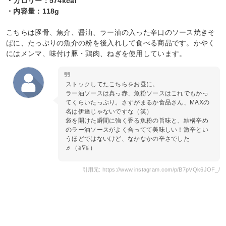
・カロリー：574kcal
・内容量：118g
こちらは豚骨、魚介、醤油、ラー油の入った辛口のソース焼きそ
ばに、たっぷりの魚介の粉を後入れして食べる商品です。かやく
にはメンマ、味付け豚・鶏肉、ねぎを使用しています。
ストックしてたこちらをお昼に。
ラー油ソースは真っ赤、魚粉ソースはこれでもかっ
てくらいたっぷり。さすがまるか食品さん、MAXの
名は伊達じゃないですな（笑）
袋を開けた瞬間に強く香る魚粉の旨味と、結構辛め
のラー油ソースがよく合ってて美味しい！激辛とい
うほどではないけど、なかなかの辛さでした
♬（≧∇≦）
引用元: https://www.instagram.com/p/B7pVQk6JOF_/