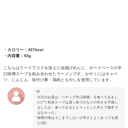
・カロリー：427kcal
・内容量：93g
こちらはラードでコクを加えた油揚げめんに、ポークベースの辛
口味噌スープを組み合わせたラーメンです。かやくにはキャベ
ツ、にんじん、味付け豚・鶏肉ともやしを使用しています。
今日のお昼は「ペヤング辛口味噌」を食べてみまし
た(^^) 粉末スープは真っ赤でかなりの辛さを予感し
ましたが、食べてみるとピリッとした辛さで激辛で
はなかった。
味噌の味はそこまでしないが辛さとよく合ってる感
じ(笑)