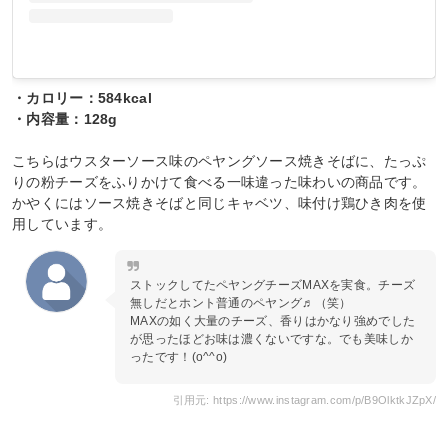
・カロリー：584kcal
・内容量：128g
こちらはウスターソース味のペヤングソース焼きそばに、たっぷ
りの粉チーズをふりかけて食べる一味違った味わいの商品です。
かやくにはソース焼きそばと同じキャベツ、味付け鶏ひき肉を使
用しています。
ストックしてたペヤングチーズMAXを実食。チーズ
無しだとホント普通のペヤング♬（笑）
MAXの如く大量のチーズ、香りはかなり強めでした
が思ったほどお味は濃くないですな。でも美味しか
ったです！(o^^o)
引用元: https://www.instagram.com/p/B9OlktkJZpX/