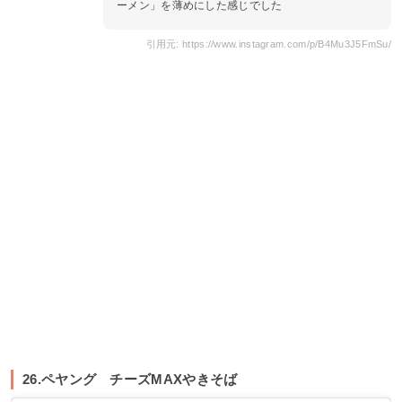
ーメン」を薄めにした感じでした
引用元: https://www.instagram.com/p/B4Mu3J5FmSu/
26.ペヤング チーズMAXやきそば