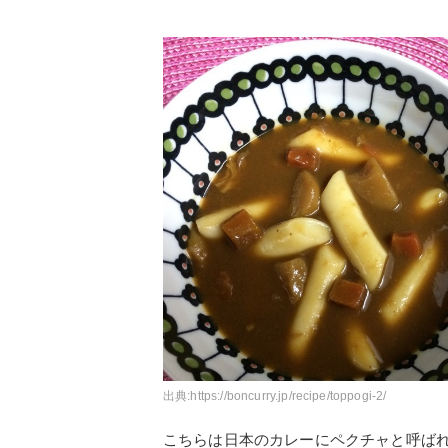
出典:
https://boncurry.jp/recipe/toppogi-2/
こちらは日本のカレーにペクチャと呼ば