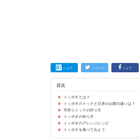
シェア
ツイート
シェア
目次
トッポギとは？
トッポギのトックと日本のお餅の違いは？
トッポギとはお餅を使った韓国料理
トッポギに使われるお餅はトック
トッポギのカロリー・糖質
手作りトックの作り方
①原料
②食感
トッポギの作り方
材料
作り方・手順
トッポギのアレンジレシピ
材料
作り方・手順
トッポギを食べてみよう
①宮中（クンジュン）トッポギ
②チーズトッポギ
③トッコチ
④海鮮トッポギ
⑤ラポッキ（インスタントラーメン入りトッポギ
⑥トッポギ入りチーズタッカルビ
⑦カレートッポギ