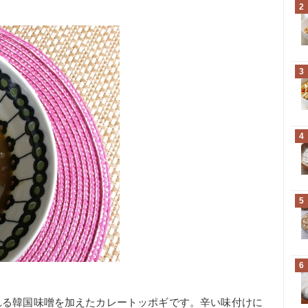
2
3
4
5
6
れる韓国味噌を加えたカレートッポギです。辛い味付けに