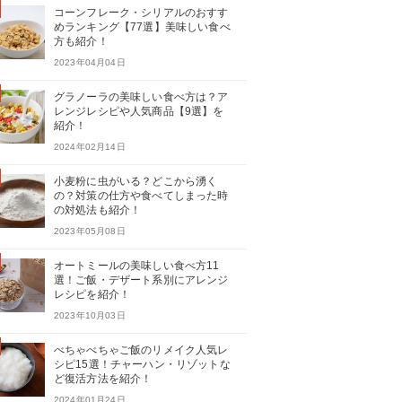
コーンフレーク・シリアルのおすす
めランキング【77選】美味しい食べ
方も紹介！
2023年04月04日
グラノーラの美味しい食べ方は？ア
レンジレシピや人気商品【9選】を
紹介！
2024年02月14日
小麦粉に虫がいる？どこから湧く
の？対策の仕方や食べてしまった時
の対処法も紹介！
2023年05月08日
オートミールの美味しい食べ方11
選！ご飯・デザート系別にアレンジ
レシピを紹介！
2023年10月03日
べちゃべちゃご飯のリメイク人気レ
シピ15選！チャーハン・リゾットな
ど復活方法を紹介！
2024年01月24日