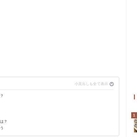
魚？
れる理由
1
方は？
よう