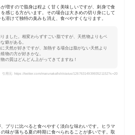
みが増すので脂身は程よく甘く美味しいですが、刺身で食
さを感じる方がいます。その場合は大きめの切り身にして
身も溶けて独特の臭みも消え、食べやすくなります。
切りました。相変わらずすごい脂ですが、天然物よりもベ
特な癖がある。
的に天然が好きですが、加熱する場合は脂がない天然より
養殖物の方が好きかな。
殖物の質はどんどん上がってきてますね！
引用元: https://twitter.com/marunakafish/status/1267631493993521152?s=20
。
が、ブリに比べると食べやすく淡白な味わいです。ヒラマ
リの味が落ちる夏の時期に食べられることが多いです。取