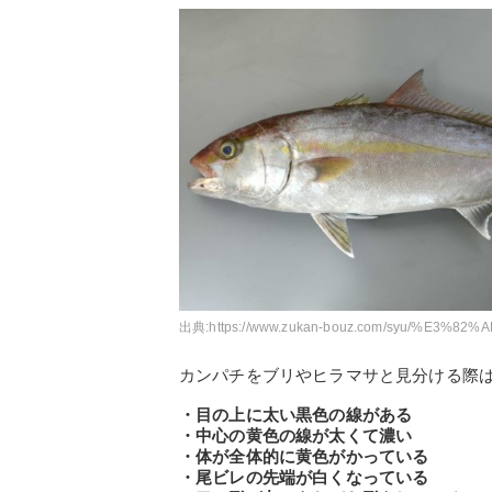
出典:
https://www.zukan-bouz.com/syu/%E3
カンパチをブリやヒラマサと見分ける際
・目の上に太い黒色の線がある
・中心の黄色の線が太くて濃い
・体が全体的に黄色がかっている
・尾ビレの先端が白くなっている