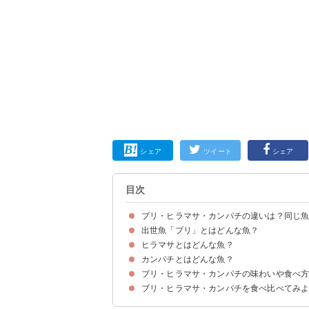
シェア
ツイート
シェア
目次
ブリ・ヒラマサ・カンパチの違いは？同じ
出世魚「ブリ」とはどんな魚？
ブリ・ヒラマサ・カンパチは違う魚
ブリ・ヒラマサ・カンパチが同じ種類の魚と思わ
出世魚とは？
ヒラマサとはどんな魚？
ブリの旬や生態
出世魚「ブリ」の成長と名前の変化
ブリの見分け方のポイント
カンパチとはどんな魚？
ヒラマサの旬や生態
ヒラマサは出世魚ではない
ヒラマサの見分け方のポイント
ブリ・ヒラマサ・カンパチの味わいや食べ
カンパチは出世魚ではないが様々な名前がある
カンパチの見分け方のポイント
ブリ・ヒラマサ・カンパチを食べ比べてみ
ブリの味わい・食べ方
ヒラマサの味わい・食べ方
カンパチの味わい・食べ方