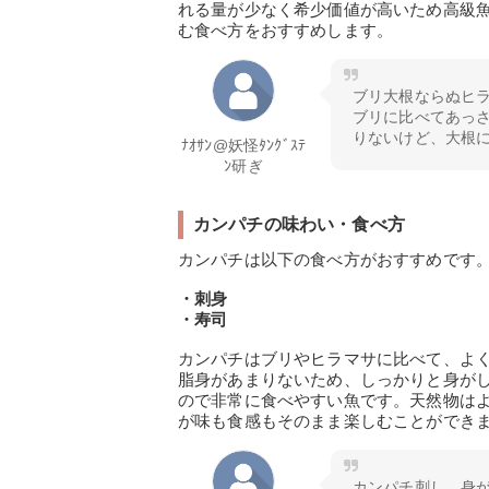
れる量が少なく希少価値が高いため高級
む食べ方をおすすめします。
ブリ大根ならぬヒ
ブリに比べてあっ
りないけど、大根
ﾅｵｻﾝ@妖怪ﾀﾝｸﾞｽﾃ
ﾝ研ぎ
カンパチの味わい・食べ方
カンパチは以下の食べ方がおすすめです
・刺身
・寿司
カンパチはブリやヒラマサに比べて、よ
脂身があまりないため、しっかりと身が
ので非常に食べやすい魚です。天然物は
が味も食感もそのまま楽しむことができ
カンパチ刺し。身