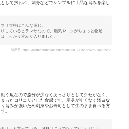
魚として扱われ、刺身などでシンプルに上品な旨みを楽し
ラマサ大根はこんな感じ。
さりしているヒラマサなので、脂気やコクがちょっと物足
にはしっかり旨みが入りました。
引用元: https://twitter.com/naoshim/status/581771586652504065?s=20
。
く動く魚なので脂分が少なくあっさりとしてクセがなく、
しまったコリコリとした食感です。脂身がすくなく淡白な
より旨みが強いため刺身やお寿司として生のまま食べる方
ます。
がキリッと立っている。刺身はこうでなくてはいけない。