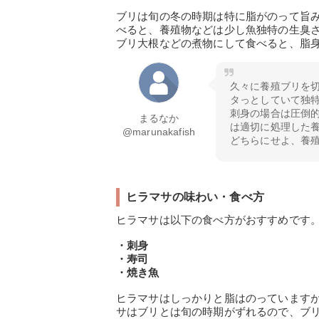
ブリは旬の冬の時期は特に脂がのって旨
べると、養殖物などは少し魚独特の生臭
ブリ大根などの煮物にして食べると、脂
久々に養殖ブリを
タっとしていて独
刺身の場合は圧倒
まるなか
は適切に処理した
@marunakafish
どちらにせよ、養
ヒラマサの味わい・食べ方
ヒラマサは以下の食べ方がおすすめです
・刺身
・寿司
・焼き魚
ヒラマサはしっかりと脂はのっています
サはブリとは旬の時期がずれるので、ブ