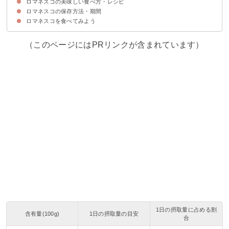
ロマネスコの美味しい食べ方・レシピ
ロマネスコの切り方・洗い方
ロマネスコの茹で方
ロマネスコの保存方法・期間
①ロマネスコとエビのペペロンチーノ
②ロマネスコときゅうりのツナマヨ和え
③ロマネスコのマリネ
ロマネスコを食べてみよう
ロマネスコの保存方法
ロマネスコの保存期間
（このページにはPRリンクが含まれています）
1日の摂取量に占める割
含有量(100g)
1日の摂取量の目安
合