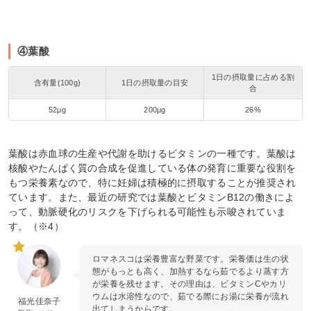
④葉酸
1日の摂取量に占める割
含有量(100g)
1日の摂取量の目安
合
52μg
200μg
26%
葉酸は赤血球の生産や代謝を助けるビタミンの一種です。葉酸は
核酸やたんぱく質の合成を促進している体の発育に重要な役割を
もつ栄養素なので、特に妊婦は積極的に摂取することが推奨され
ています。また、最近の研究では葉酸とビタミンB12の働きによ
って、動脈硬化のリスクを下げられる可能性も示唆されていま
す。（※4）
ロマネスコは栄養豊富な野菜です。栄養価は生の状
態がもっとも高く、加熱するなら茹でるより蒸す方
が栄養を残せます。その理由は、ビタミンCやカリ
ウムは水溶性なので、茹でる際にお湯に栄養が流れ
福光佳奈子
出てしまうからです。