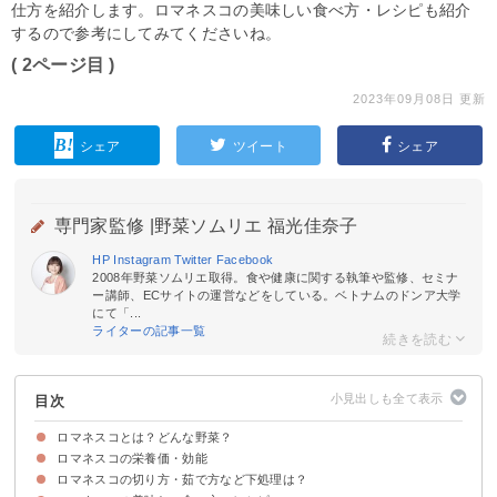
仕方を紹介します。ロマネスコの美味しい食べ方・レシピも紹介
するので参考にしてみてくださいね。
( 2ページ目 )
2023年09月08日 更新
シェア
ツイート
シェア
専門家監修 |
野菜ソムリエ 福光佳奈子
HP
Instagram
Twitter
Facebook
2008年野菜ソムリエ取得。食や健康に関する執筆や監修、セミナ
ー講師、ECサイトの運営などをしている。ベトナムのドンア大学
にて「...
ライターの記事一覧
目次
ロマネスコとは？どんな野菜？
ロマネスコの栄養価・効能
ロマネスコの旬・産地
ロマネスコの味わいは？まずい？
ロマネスコはブロッコリーの1種？違いは？
ロマネスコの切り方・茹で方など下処理は？
①ビタミンC
②カリウム
③食物繊維
④葉酸