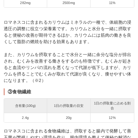
282mg
2500mg
11%
ロマネスコに含まれるカリウムはミネラルの一種で、体細胞の浸
透圧の調整に役立つ栄養素です。カリウムと水分を一緒に摂取す
ると便秘の改善が期待できるほか、カリウムには筋肉の働きを良
くして脂肪の燃焼を助ける効果もあります。
また、カリウムを摂取することで水分と一緒に余分な塩分が排出
され、むくみを改善する働きをするのも特徴です。むくみが起き
ると血流やリンパの流れを悪くなって代謝が低下しますが、カリ
ウムを摂ることでむくみが取れて代謝が良くなり、痩せやすい体
になります。（※2）
③食物繊維
1日の摂取量に占める割
含有量(100g)
1日の摂取量の目安
合
2.4g
20g
12%
ロマネスコに含まれる食物繊維は、摂取すると腸内で発酵して善
玉菌が繁殖しやすい環境を作り、腸内環境を整えて便秘の解消な